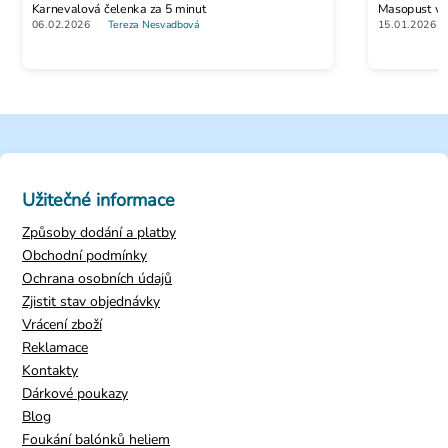
Karnevalová čelenka za 5 minut
Masopust vs. 
06.02.2026
Tereza Nesvadbová
15.01.2026
Užitečné informace
Způsoby dodání a platby
Obchodní podmínky
Ochrana osobních údajů
Zjistit stav objednávky
Vrácení zboží
Reklamace
Kontakty
Dárkové poukazy
Blog
Foukání balónků heliem