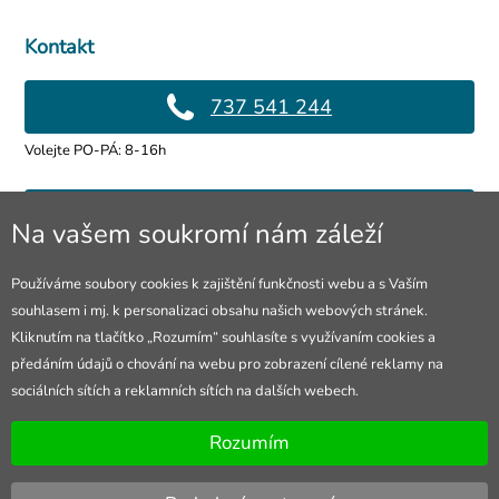
Kontakt
737 541 244
Volejte PO-PÁ: 8-16h
info@4lol.cz
Na vašem soukromí nám záleží
Rádi Vám poradíme a pomůžeme.
Používáme soubory cookies k zajištění funkčnosti webu a s Vaším
souhlasem i mj. k personalizaci obsahu našich webových stránek.
Prodejna Ostrava
Kliknutím na tlačítko „Rozumím“ souhlasíte s využívaním cookies a
předáním údajů o chování na webu pro zobrazení cílené reklamy na
28. října 250/285
sociálních sítích a reklamních sítích na dalších webech.
Otevřeno Po-Pá 8-16h
Rozumím