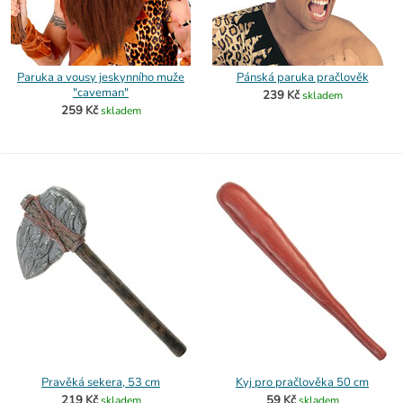
Paruka a vousy jeskynního muže
Pánská paruka pračlověk
"caveman"
239 Kč
skladem
259 Kč
skladem
Pravěká sekera, 53 cm
Kyj pro pračlověka 50 cm
219 Kč
59 Kč
skladem
skladem