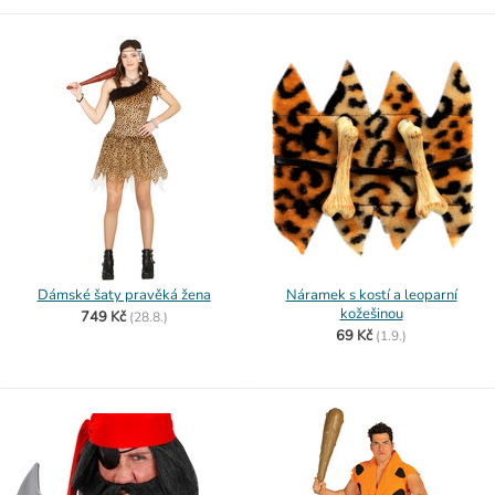
Dámské šaty pravěká žena
Náramek s kostí a leoparní
kožešinou
749 Kč
(
28.8.)
69 Kč
(
1.9.)