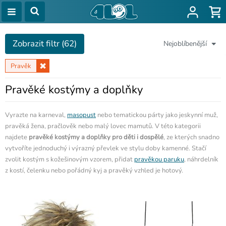
Zobrazit filtr (62)
Nejoblíbenější
Pravěk
Pravěké kostýmy a doplňky
Vyrazte na karneval,
masopust
nebo tematickou párty jako jeskynní muž,
pravěká žena, pračlověk nebo malý lovec mamutů. V této kategorii
najdete
pravěké kostýmy a doplňky pro děti i dospělé
, ze kterých snadno
vytvoříte jednoduchý i výrazný převlek ve stylu doby kamenné. Stačí
zvolit kostým s kožešinovým vzorem, přidat
pravěkou paruku
, náhrdelník
z kostí, čelenku nebo pořádný kyj a pravěký vzhled je hotový.