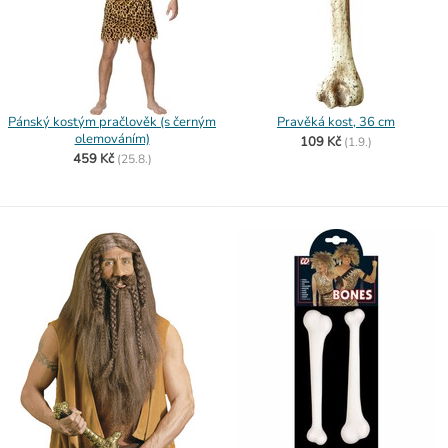
Pánský kostým pračlověk (s černým
Pravěká kost, 36 cm
olemováním)
109 Kč
(
1.9.)
459 Kč
(
25.8.)