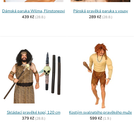
Dámská paruka Wilma, Flinstoneovi
Pánská pravěká paruka s vousy
439 Kč
289 Kč
(
28.8.)
(
28.8.)
Skládací pravěké kopí, 120 cm
Kostým svalnatého pravěkého muže
379 Kč
599 Kč
(
28.8.)
(
1.9.)