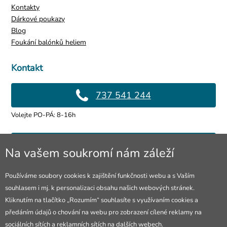
Kontakty
Dárkové poukazy
Blog
Foukání balónků heliem
Kontakt
737 541 244
Volejte PO-PÁ: 8-16h
info@4lol.cz
Na vašem soukromí nám záleží
Rádi Vám poradíme a pomůžeme.
Používáme soubory cookies k zajištění funkčnosti webu a s Vaším
souhlasem i mj. k personalizaci obsahu našich webových stránek.
Prodejna Ostrava
Kliknutím na tlačítko „Rozumím“ souhlasíte s využívaním cookies a
předáním údajů o chování na webu pro zobrazení cílené reklamy na
28. října 250/285
sociálních sítích a reklamních sítích na dalších webech.