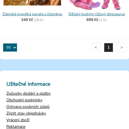
Dámská pravěká paruka s čelenkou
Dětský kostým růžový dinosaurus
349 Kč
699 Kč
(
28.8.)
(
1.9.)
<
>
1
Užitečné informace
Způsoby dodání a platby
Obchodní podmínky
Ochrana osobních údajů
Zjistit stav objednávky
Vrácení zboží
Reklamace