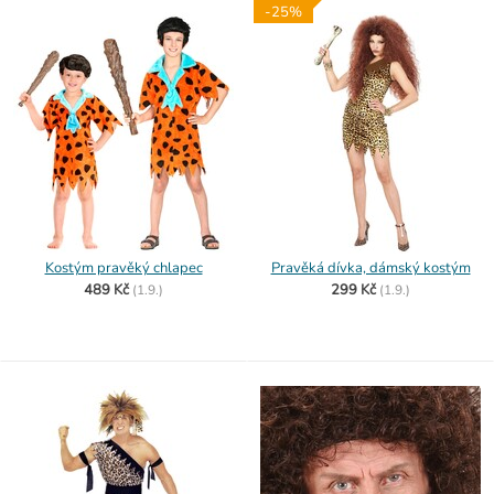
-25%
Kostým pravěký chlapec
Pravěká dívka, dámský kostým
489 Kč
299 Kč
(
1.9.)
(
1.9.)