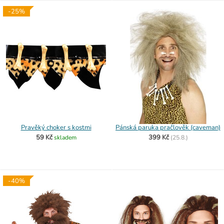
-25%
Pravěký choker s kostmi
Pánská paruka pračlověk (caveman)
59 Kč
399 Kč
skladem
(
25.8.)
-40%