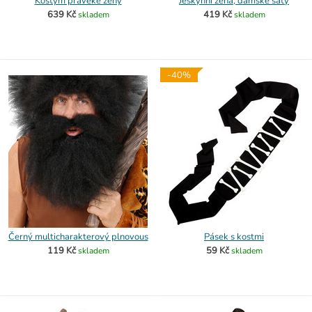
Kostým pravěké ženy
Jeskynní žena, dámské šaty
639 Kč
419 Kč
skladem
skladem
-40%
Černý multicharakterový plnovous
Pásek s kostmi
119 Kč
59 Kč
skladem
skladem