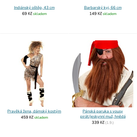
Indiánský oštěp, 43 cm
Barbarský kyj, 66 cm
69 Kč
149 Kč
skladem
skladem
Pravěká žena, dámský kostým
Pánská paruka s vousy
pirát/jeskynní muž, hnědá
459 Kč
skladem
339 Kč
(
1.9.)