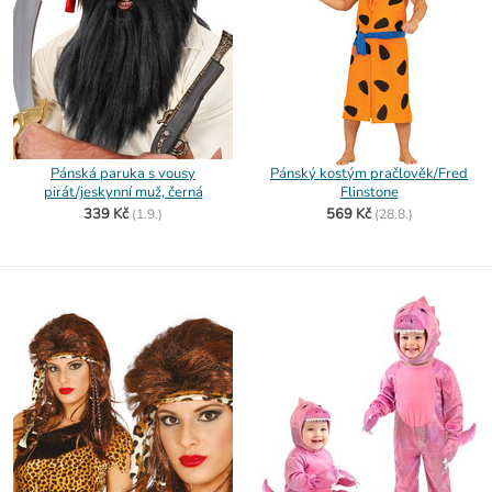
Pánská paruka s vousy
Pánský kostým pračlověk/Fred
pirát/jeskynní muž, černá
Flinstone
339 Kč
569 Kč
(
1.9.)
(
28.8.)