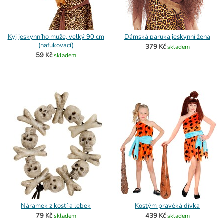
Kyj jeskynního muže, velký 90 cm
Dámská paruka jeskynní žena
(nafukovací)
379 Kč
skladem
59 Kč
skladem
Náramek z kostí a lebek
Kostým pravěká dívka
79 Kč
439 Kč
skladem
skladem