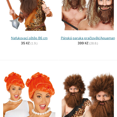
Nafukovací oštěp 86 cm
Pánská paruka pračlověk/Aquaman
35 Kč
399 Kč
(
1.9.)
(
28.8.)