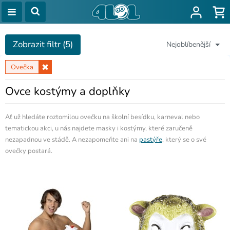
Zobrazit filtr (5)
Nejoblíbenější
Ovečka
Ovce kostýmy a doplňky
Ať už hledáte roztomilou ovečku na školní besídku, karneval nebo
tematickou akci, u nás najdete masky i kostýmy, které zaručeně
nezapadnou ve stádě. A nezapomeňte ani na
pastýře
, který se o své
ovečky postará.