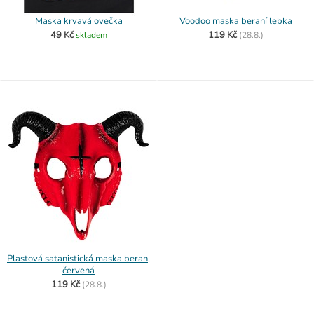
Maska krvavá ovečka
Voodoo maska beraní lebka
49 Kč
119 Kč
skladem
(
28.8.)
Plastová satanistická maska beran,
červená
119 Kč
(
28.8.)