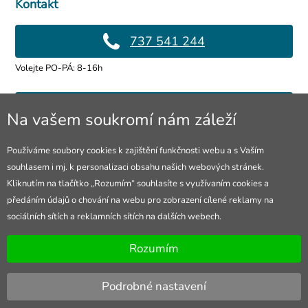
Kontakt
737 541 244
Volejte PO-PÁ: 8-16h
info@4lol.cz
Na vašem soukromí nám záleží
Rádi Vám poradíme a pomůžeme.
Používáme soubory cookies k zajištění funkčnosti webu a s Vaším
souhlasem i mj. k personalizaci obsahu našich webových stránek.
Prodejna Ostrava
Kliknutím na tlačítko „Rozumím“ souhlasíte s využívaním cookies a
předáním údajů o chování na webu pro zobrazení cílené reklamy na
28. října 250/285
sociálních sítích a reklamních sítích na dalších webech.
Otevřeno Po-Pá 8-16h
Rozumím
Podrobné nastavení