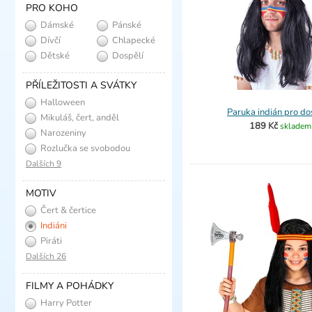
PRO KOHO
Dámské
Pánské
Dívčí
Chlapecké
Dětské
Dospělí
PŘÍLEŽITOSTI A SVÁTKY
Halloween
Paruka indián pro do
Mikuláš, čert, anděl
189 Kč
skladem
Narozeniny
Rozlučka se svobodou
Dalších 9
MOTIV
Čert & čertice
Indiáni
Piráti
Dalších 26
FILMY A POHÁDKY
Harry Potter