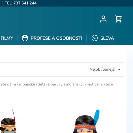
|
TEL. 737 541 244
FILMY
PROFESE A OSOBNOSTI
SLEVA
Nejoblíbenější
ajdete dámské, pánské i dětské paruky s indiánským motivem, které