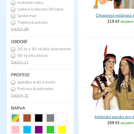
Hvězdné války
Ledové království (Frozen)
Chlapecká indiánská 
Spiderman
219 Kč
skladem
Tlapková patrola
Dalších 68
OBDOBÍ
20-tá a 30-tá léta (charleston)
80-tá léta (disco)
Dalších 11
PROFESE
Jeptiška, kněz a mnich
Policista & policistka
Dalších 32
BARVA
Indiánská paruka pro 
259 Kč
skladem