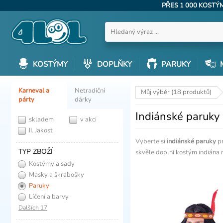
PŘES 1 000 KOST
KOSTÝMY
DOPLŇKY
PARUKY
Karneval a
Netradiční
Můj výběr (18 produktů)
párty
dárky
Indiánské paruky
skladem
v akci
II. Jakost
Vyberte si
indiánské paruky
pr
TYP ZBOŽÍ
skvěle doplní kostým indiána 
Kostýmy a sady
Masky a škrabošky
Paruky
Líčení a barvy
Dalších 17