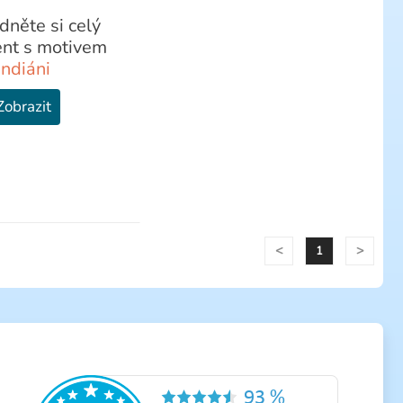
dněte si celý
ent s motivem
Indiáni
Zobrazit
<
>
1