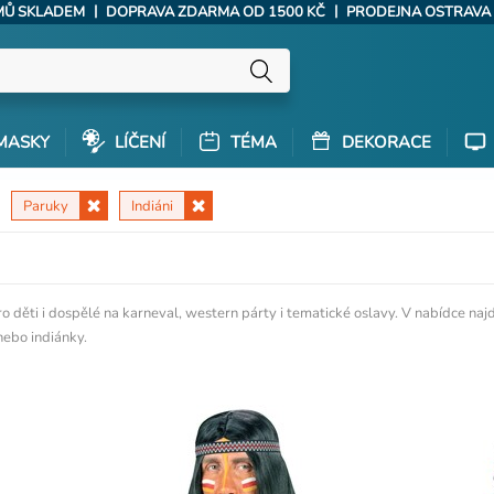
|
|
ÝMŮ SKLADEM
DOPRAVA ZDARMA OD 1500 KČ
PRODEJNA OSTRAVA
MASKY
LÍČENÍ
TÉMA
DEKORACE
Paruky
Indiáni
o děti i dospělé na karneval, western párty i tematické oslavy. V nabídce n
nebo indiánky.