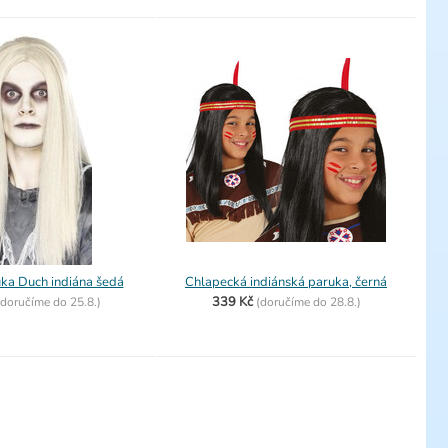
ka Duch indiána šedá
Chlapecká indiánská paruka, černá
339 Kč
doručíme do
25.8.)
(
doručíme do
28.8.)