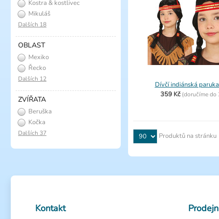
Kostra & kostlivec
Mikuláš
Dalších 18
OBLAST
Mexiko
Řecko
Dalších 12
Dívčí indiánská paruka
359 Kč
(
doručíme do
ZVÍŘATA
Beruška
Kočka
Dalších 37
Produktů na stránku
Kontakt
Prodejn