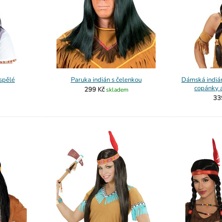
spělé
Paruka indián s čelenkou
Dámská indiá
copánky 
299 Kč
skladem
33