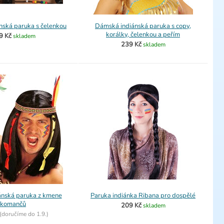
nská paruka s čelenkou
Dámská indiánská paruka s copy,
korálky, čelenkou a peřím
9 Kč
skladem
239 Kč
skladem
ánská paruka z kmene
Paruka indiánka Ribana pro dospělé
komančů
209 Kč
skladem
(
doručíme do
1.9.)