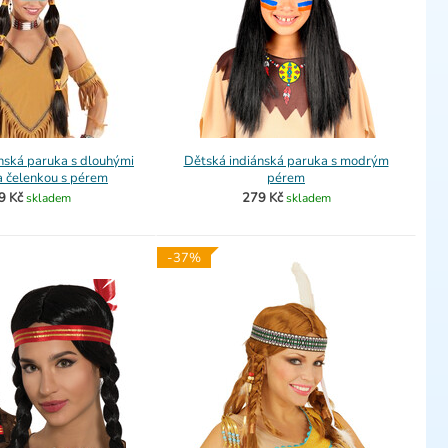
nská paruka s dlouhými
Dětská indiánská paruka s modrým
a čelenkou s pérem
pérem
9 Kč
279 Kč
skladem
skladem
-37%