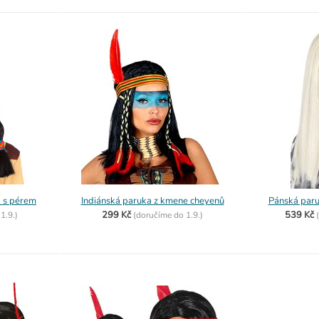
a s pérem
Indiánská paruka z kmene cheyenů
Pánská paru
299 Kč
539 Kč
o
1.9.)
(
doručíme do
1.9.)
(