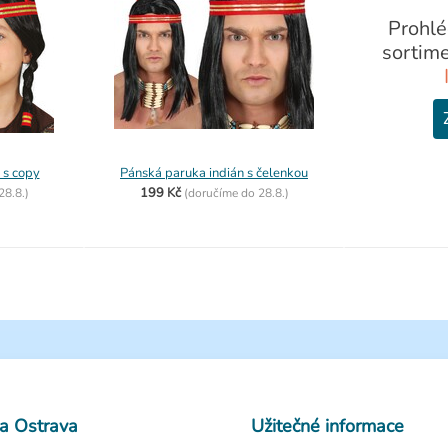
Prohlé
sortim
 s copy
Pánská paruka indián s čelenkou
199 Kč
28.8.)
(
doručíme do
28.8.)
a Ostrava
Užitečné informace