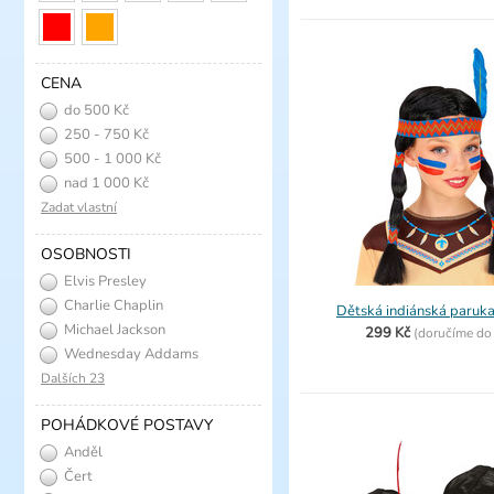
CENA
do 500 Kč
250 - 750 Kč
500 - 1 000 Kč
nad 1 000 Kč
Zadat vlastní
OSOBNOSTI
Elvis Presley
Charlie Chaplin
Dětská indiánská paruk
Michael Jackson
299 Kč
(
doručíme d
Wednesday Addams
Dalších 23
POHÁDKOVÉ POSTAVY
Anděl
Čert