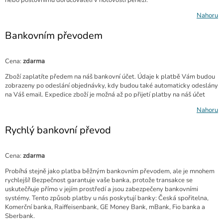
nebo poštovnímu doručovateli v hotovosti penězi.
Nahoru
Bankovním převodem
Cena:
zdarma
Zboží zaplatíte předem na náš bankovní účet. Údaje k platbě Vám budou
zobrazeny po odeslání objednávky, kdy budou také automaticky odeslány
na Váš email. Expedice zboží je možná až po přijetí platby na náš účet
Nahoru
Rychlý bankovní převod
Cena:
zdarma
Probíhá stejně jako platba běžným bankovním převodem, ale je mnohem
rychlejší! Bezpečnost garantuje vaše banka, protože transakce se
uskutečňuje přímo v jejím prostředí a jsou zabezpečeny bankovními
systémy. Tento způsob platby u nás poskytují banky: Česká spořitelna,
Komerční banka, Raiffeisenbank, GE Money Bank, mBank, Fio banka a
Sberbank.