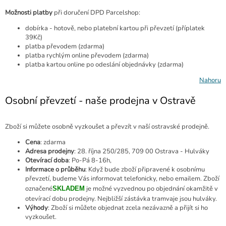
Možnosti platby
při doručení DPD Parcelshop:
dobírka - hotově, nebo platební kartou při převzetí (příplatek
39Kč)
platba převodem (zdarma)
platba rychlým online převodem (zdarma)
platba kartou online po odeslání objednávky (zdarma)
Nahoru
Osobní převzetí - naše prodejna v Ostravě
Zboží si můžete osobně vyzkoušet a převzít v naší ostravské prodejně.
Cena
: zdarma
Adresa prodejny
: 28. října 250/285, 709 00 Ostrava - Hulváky
Otevírací doba
: Po-Pá 8-16h,
Informace o průběhu
: Když bude zboží připravené k osobnímu
převzetí, budeme Vás informovat telefonicky, nebo emailem. Zboží
označené
je možné vyzvednou po objednání okamžitě v
SKLADEM
otevírací dobu prodejny. Nejbližší zástávka tramvaje jsou hulváky.
Výhody
: Zboží si můžete objednat zcela nezávazně a přijít si ho
vyzkoušet.