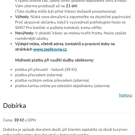
v týdnu zrovna čas, žádný stres: pošlete odpovědní SMS a lhůtu
Vám zdarma prodlouží až na
21 dní
.
(Tato služba může být před Vánoci dočasně pozastavena).
Výhody
: Nízká cena doručení a zapomeňte na zbytečné papírování.
Proč ukazovat občanku, když k vyzvednutí potřebujete heslo ze
SMS? Pro balíček si pošlete kohokoli, komu věříte.
Nevýhody:
V období Vánoc se mohou tvořit fronty. Nelze zasílat
rozměrnější zásilky.
Výdejní místa, včetně adres, kontaktů a pracovní doby na
stránkách
www.zasilkovna.cz
.
Možnosti platby při využití služby zásilkovny:
platba při převzetí - hotově (39 Kč)
platba převodem (zdarma)
platba rychlým online převodem (zdarma)
platba kartou online po odeslání objednávky (zdarma)
Nahoru
Dobírka
Cena:
39 Kč
s DPH
Dobírka je způsob doručení zboží, při kterém zaplatíte za zboží kurýrovi