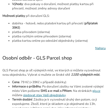
Výhody
: dva pokusy o doručení, možnost platby kartou při
převzetí, možnost změny adresy doručení
Možnosti platby
při doručení GLS:
dobírka - hotově, nebo platební kartou při převzetí (
příplatek
39Kč
)
platba převodem (zdarma)
platba rychlým online převodem (zdarma)
platba kartou online po odeslání objednávky (zdarma)
Nahoru
Osobní odběr - GLS Parcel shop
GLS Parcel shop je síť výdejních míst, ve kterých si můžete vyzvednout
svou objednávku. Vybrat si mužete ze široké sítě
1100 výdejních míst.
Cena
: 79 Kč (+39Kč v případě dobírky)
Informace o průběhu
: Po doručení zásilky na Vámi zvolené výdejní
místo Vám pošleme
SMS a e-mail s PINem
. Na stránkách
gls.cz
můžete
sledovat stav Vaší objednávky
.
Termín dodání
: Zásilka je k vyzvednutí druhý den potom, co ji
expedujeme. Zboží, které je skladem a je objednané do 13h,