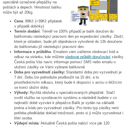
speciálně označené přepážky na
poštách a depech. Hmotnost balíku
může být až 20kg.
Cena
: 89Kč (+39Kč příplatek
v případě dobírky)
Termín dodání
: Téměř ve 100% případů je balík doručen do
balíkomatu následující pracovní den po expedování zásilky. Zboží,
které je skladem, bude při objednávce vytvořené do 13h doručeno
do balíkomatu již následující pracovní den.
Informace o průběhu
: Emailem vám zašleme sledovací kód a
odkaz na stránku, kde můžete
sledovat průběh doručování
zásilky.
Česká pošta Vás navíc informuje pomocí SMS nebo emailu o
uložení zásilky ve Vámi vybrané balíkovně.
Doba pro vyzvednutí zásilky:
Standartní doba pro vyzvednutí je
7 dní. Dobu lze jednoduše prodloužit na 15 dní, a to
prostřednictvím odkazu, který bude k dispozici v avízu o blížícím
se konci úložní doby.
Výhody:
Rychlá obsluha u specializovaných přepážek. Stačí
zvolit službu na vyvolávacím systému a následně budete v co
nejkratší době vyzváni k přepážce.Balík je vydán na základě
jména a kódu pro vyzvednutí zásilky. Pro tento typ zásilky není
potřeba předkládat doklad totožnosti, proto si ji může vyzvednout i
třetí osoba.
Výdejní místa:
Aktuálně Česká pošta nabízí více jak 120