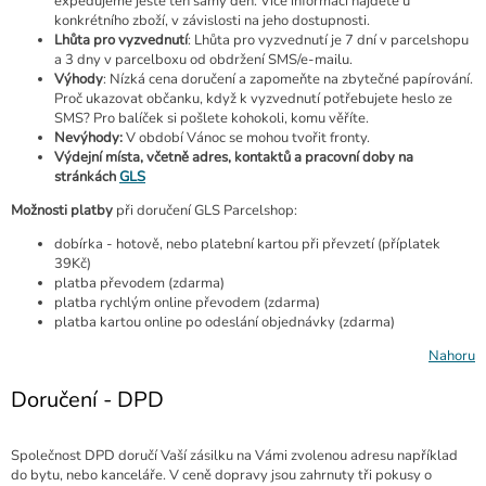
expedujeme ještě ten samý den. Více informací najdete u
konkrétního zboží, v závislosti na jeho dostupnosti.
Lhůta pro vyzvednutí
: Lhůta pro vyzvednutí je 7 dní v parcelshopu
a 3 dny v parcelboxu od obdržení SMS/e-mailu.
Výhody
: Nízká cena doručení a zapomeňte na zbytečné papírování.
Proč ukazovat občanku, když k vyzvednutí potřebujete heslo ze
SMS? Pro balíček si pošlete kohokoli, komu věříte.
Nevýhody:
V období Vánoc se mohou tvořit fronty.
Výdejní místa, včetně adres, kontaktů a pracovní doby na
stránkách
GLS
Možnosti platby
při doručení GLS Parcelshop:
dobírka - hotově, nebo platební kartou při převzetí (příplatek
39Kč)
platba převodem (zdarma)
platba rychlým online převodem (zdarma)
platba kartou online po odeslání objednávky (zdarma)
Nahoru
Doručení - DPD
Společnost DPD doručí Vaší zásilku na Vámi zvolenou adresu například
do bytu, nebo kanceláře. V ceně dopravy jsou zahrnuty tři pokusy o