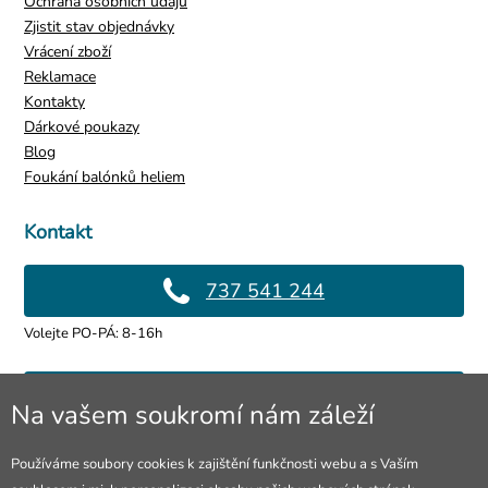
Ochrana osobních údajů
Zjistit stav objednávky
Vrácení zboží
Reklamace
Kontakty
Dárkové poukazy
Blog
Foukání balónků heliem
Kontakt
737 541 244
Volejte PO-PÁ: 8-16h
info@4lol.cz
Na vašem soukromí nám záleží
Rádi Vám poradíme a pomůžeme.
Používáme soubory cookies k zajištění funkčnosti webu a s Vaším