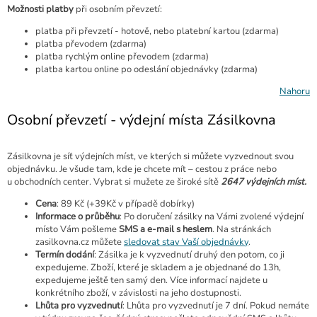
Možnosti platby
při osobním převzetí:
platba při převzetí - hotově, nebo platební kartou (zdarma)
platba převodem (zdarma)
platba rychlým online převodem (zdarma)
platba kartou online po odeslání objednávky (zdarma)
Nahoru
Osobní převzetí - výdejní místa Zásilkovna
Zásilkovna je síť výdejních míst, ve kterých si můžete vyzvednout svou
objednávku. Je všude tam, kde je chcete mít – cestou z práce nebo
u obchodních center. Vybrat si mužete ze široké sítě
2647 výdejních míst.
Cena
: 89 Kč (+39Kč v případě dobírky)
Informace o průběhu
: Po doručení zásilky na Vámi zvolené výdejní
místo Vám pošleme
SMS a e-mail s heslem
. Na stránkách
zasilkovna.cz můžete
sledovat stav Vaší objednávky
.
Termín dodání
: Zásilka je k vyzvednutí druhý den potom, co ji
expedujeme. Zboží, které je skladem a je objednané do 13h,
expedujeme ještě ten samý den. Více informací najdete u
konkrétního zboží, v závislosti na jeho dostupnosti.
Lhůta pro vyzvednutí
: Lhůta pro vyzvednutí je 7 dní. Pokud nemáte