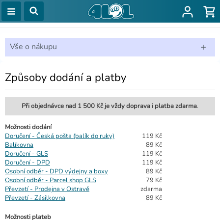
+
Vše o nákupu
Způsoby dodání a platby
Při objednávce nad 1 500 Kč je vždy doprava i platba zdarma
.
Možnosti dodání
Doručení - Česká pošta (balík do ruky)
119 Kč
Balíkovna
89 Kč
Doručení - GLS
119 Kč
Doručení - DPD
119 Kč
Osobní odběr - DPD výdejny a boxy
89 Kč
Osobní odběr - Parcel shop GLS
79 Kč
Převzetí - Prodejna v Ostravě
zdarma
Převzetí - Zásilkovna
89 Kč
Možnosti plateb