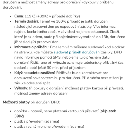
doručení a možnost změny adresy pro doručení kdykoliv v průběhu
doručování.
Cena
: 119Kč (+39Kč v případě dobírky)
Termín dodání
: Téměř ve 100% případů je balík doručen
následující pracovní den po expedování zásilky. Více informací
najde u konkrétního zboží, v závislosi na jeho dostupnosti. Zboží,
které je skladem, bude při objednávce vytvořené do 13h, doručeno
již následující pracovní den.
Informace o průběhu
: Emailem vám zašleme sledovací kód a odkaz
na stránku, kde můžete
sledovat průběh doručování
zásilky. DPD
navíc informuje pomocí SMS, nebo emailu o přesném datu
doručení. Řidič ráno při výjezdu oznamuje telefonicky přibližný čas
dodání a poté ještě 30 min. před příjezdem.
Když nebudete zastižení
: Řidič vás bude kontaktovat pro
domluvení nového termínu pro doručení. Při druhém nezastižení je
zásilka odeslaná zpět.
Výhody
: tři pokusy o doručení, možnost platby kartou při převzetí,
možnost změny adresy doručení
Možnosti platby
při doručení DPD:
dobírka - hotově, nebo platební kartou při převzetí (
příplatek
39Kč
)
platba převodem (zdarma)
platba rychlým online převodem (zdarma)