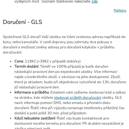
výdejních míst. Seznam Balíkoven naleznete
zde
Nahoru
Doručení - GLS
Společnost GLS doručí Vaší zásilku na Vámi zvolenou adresu například do
bytu, nebo kanceláře. V ceně dopravy jsou zahrnuty dva pokusy o
doručení a možnost změny adresy pro doručení kdykoliv v průběhu
doručování.
Cena
: 119Kč (+39Kč v případě dobírky)
Termín dodání
: Téměř ve 100% případů je balík doručen
následující pracovní den po expedování zásilky. Více informací
najde u konkrétního zboží, v závislosi na jeho dostupnosti. Zboží,
které je skladem, bude při objednávce vytvořené do 13h, doručeno
již následující pracovní den.
Informace o průběhu
: Emailem vám zašleme sledovací kód a odkaz
na stránku, kde můžete
sledovat průběh doručování
zásilky. GLS
navíc informuje pomocí SMS, nebo emailu o přesném datu
doručení. Řidič ráno při výjezdu oznamuje telefonicky přibližný čas
dodání a poté ještě 30 min. před příjezdem.
Když nebudete zastižení
: Řidič vás bude kontaktovat pro
domluvení nového termínu pro doručení. Při druhém nezastižení je
zásilka odeslaná zpět.