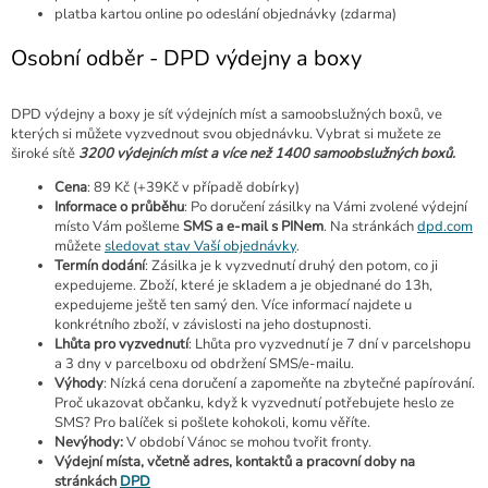
platba kartou online po odeslání objednávky (zdarma)
Osobní odběr - DPD výdejny a boxy
DPD výdejny a boxy je síť výdejních míst a samoobslužných boxů, ve
kterých si můžete vyzvednout svou objednávku. Vybrat si mužete ze
široké sítě
3200 výdejních míst a více než 1400 samoobslužných boxů.
Cena
: 89 Kč (+39Kč v případě dobírky)
Informace o průběhu
: Po doručení zásilky na Vámi zvolené výdejní
místo Vám pošleme
SMS a e-mail s PINem
. Na stránkách
dpd.com
můžete
sledovat stav Vaší objednávky
.
Termín dodání
: Zásilka je k vyzvednutí druhý den potom, co ji
expedujeme. Zboží, které je skladem a je objednané do 13h,
expedujeme ještě ten samý den. Více informací najdete u
konkrétního zboží, v závislosti na jeho dostupnosti.
Lhůta pro vyzvednutí
: Lhůta pro vyzvednutí je 7 dní v parcelshopu
a 3 dny v parcelboxu od obdržení SMS/e-mailu.
Výhody
: Nízká cena doručení a zapomeňte na zbytečné papírování.
Proč ukazovat občanku, když k vyzvednutí potřebujete heslo ze
SMS? Pro balíček si pošlete kohokoli, komu věříte.
Nevýhody:
V období Vánoc se mohou tvořit fronty.
Výdejní místa, včetně adres, kontaktů a pracovní doby na
stránkách
DPD