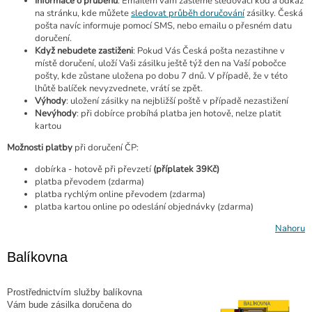
Informace o průběhu
: Emailem vám zašleme sledovací kód a odkaz
na stránku, kde můžete
sledovat průběh doručování
zásilky. Česká
pošta navíc informuje pomocí SMS, nebo emailu o přesném datu
doručení.
Když nebudete zastiženi
: Pokud Vás Česká pošta nezastihne v
místě doručení, uloží Vaši zásilku ještě týž den na Vaší pobočce
pošty, kde zůstane uložena po dobu 7 dnů. V případě, že v této
lhůtě balíček nevyzvednete, vrátí se zpět.
Výhody
: uložení zásilky na nejbližší poště v případě nezastižení
Nevýhody
: při dobírce probíhá platba jen hotově, nelze platit
kartou
Možnosti platby
při doručení ČP:
dobírka - hotově při převzetí
(příplatek 39Kč)
platba převodem (zdarma)
platba rychlým online převodem (zdarma)
platba kartou online po odeslání objednávky (zdarma)
Nahoru
Balíkovna
Prostřednictvím služby balíkovna
Vám bude zásilka doručena do