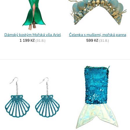
Dámský kostým Mořská víla Ariel
Čelenka s mušlemi, mořská panna
1 199 Kč
599 Kč
(
31.8.)
(
31.8.)