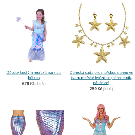
Dětský kostým mořská panna s
Dámská sada pro mořskou pannu ve
hůlkou
tvaru mořské hvězdice (náhrdelník,
náušnice)
679 Kč
(
14.8.)
259 Kč
(
31.8.)