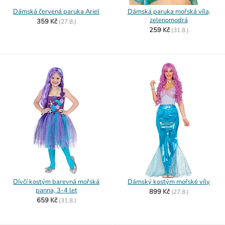
Dámská červená paruka Ariel
Dámská paruka mořská víla,
zelenomodrá
359 Kč
(
27.8.)
259 Kč
(
31.8.)
Dívčí kostým barevná mořská
Dámský kostým mořské víly
panna, 3-4 let
899 Kč
(
27.8.)
659 Kč
(
31.8.)