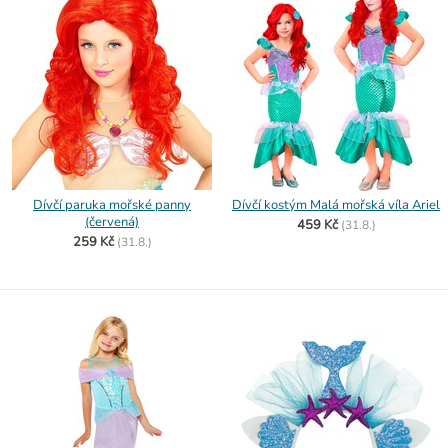
Dívčí paruka mořské panny
Dívčí kostým Malá mořská víla Ariel
(červená)
459 Kč
(
31.8.)
259 Kč
(
31.8.)