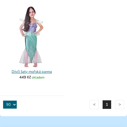
Dívčí šaty mořská panna
449 Kč
skladem
<
>
1