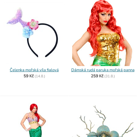
Čelenka mořská víla fialová
Dámská rudá paruka mořská panna
59 Kč
259 Kč
(
14.8.)
(
31.8.)