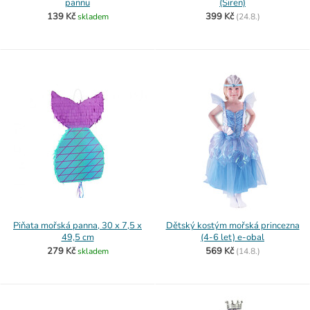
pannu
(Siren)
139 Kč
399 Kč
skladem
(
24.8.)
Piňata mořská panna, 30 x 7,5 x
Dětský kostým mořská princezna
49,5 cm
(4-6 let) e-obal
279 Kč
569 Kč
skladem
(
14.8.)