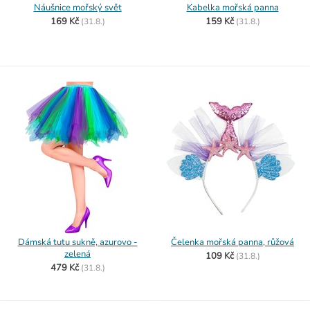
Náušnice mořský svět
Kabelka mořská panna
169 Kč
159 Kč
(
31.8.)
(
31.8.)
Dámská tutu sukně, azurovo -
Čelenka mořská panna, růžová
zelená
109 Kč
(
31.8.)
479 Kč
(
31.8.)