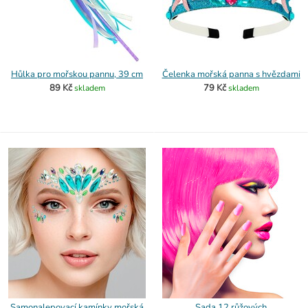
Hůlka pro mořskou pannu, 39 cm
Čelenka mořská panna s hvězdami
89 Kč
79 Kč
skladem
skladem
Samonalepovací kamínky mořská
Sada 12 růžových