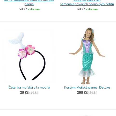
panna
samonalepovacích neónových nehtů
59 Kč
69 Kč
skladem
skladem
Čelenka mořská víla modrá
Kostým Mořská panna, Deluxe
29 Kč
299 Kč
(
14.8.)
(
24.8.)