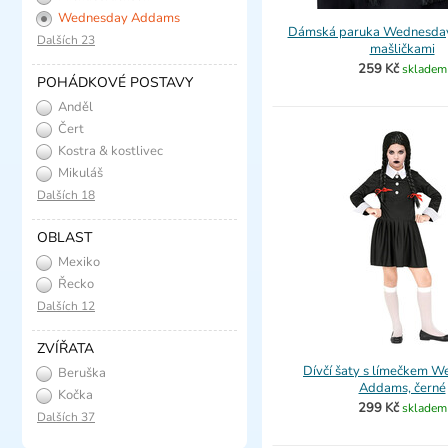
Wednesday Addams
Dámská paruka Wednesday
Dalších 23
mašličkami
259 Kč
skladem
POHÁDKOVÉ POSTAVY
Anděl
Čert
Kostra & kostlivec
Mikuláš
Dalších 18
OBLAST
Mexiko
Řecko
Dalších 12
ZVÍŘATA
Dívčí šaty s límečkem 
Beruška
Addams, černé
Kočka
299 Kč
skladem
Dalších 37