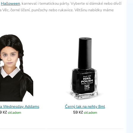
a
Halloween
, karneval i tematickou párty. Vyberte si dámské nebo dívčí
ka Věc, černé líčení, punčochy nebo rukavice. Většinu nabídky máme
ka Wednesday Addams
Černý lak na nehty 8ml
9 Kč
59 Kč
skladem
skladem