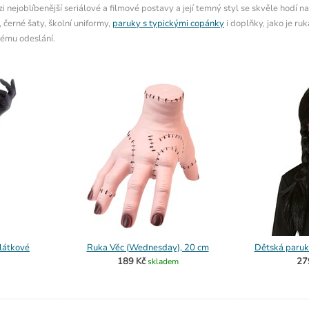
i nejoblíbenější seriálové a filmové postavy a její temný styl se skvěle hodí n
rné šaty, školní uniformy,
paruky s typickými copánky
i doplňky, jako je ru
lému odeslání.
 látkové
Ruka Věc (Wednesday), 20 cm
Dětská paru
189 Kč
27
skladem