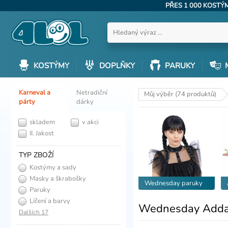
PŘES 1 000 KOST
KOSTÝMY
DOPLŇKY
PARUKY
Karneval a
Netradiční
Můj výběr (74 produktů)
párty
dárky
skladem
v akci
II. Jakost
TYP ZBOŽÍ
Kostýmy a sady
Masky a škrabošky
Wednesday paruky
Paruky
Líčení a barvy
Wednesday Addam
Dalších 17