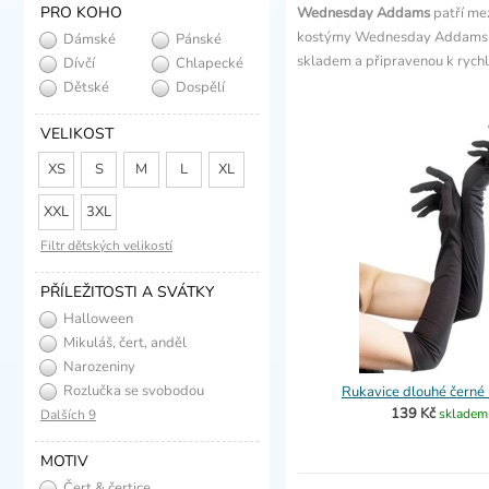
PRO KOHO
Wednesday Addams
patří mez
kostýmy Wednesday Addams, če
Dámské
Pánské
skladem a připravenou k rych
Dívčí
Chlapecké
Dětské
Dospělí
VELIKOST
XS
S
M
L
XL
XXL
3XL
Filtr dětských velikostí
PŘÍLEŽITOSTI A SVÁTKY
Halloween
Mikuláš, čert, anděl
Narozeniny
Rozlučka se svobodou
Rukavice dlouhé černé
139 Kč
skladem
Dalších 9
MOTIV
Čert & čertice