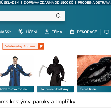
|
|
ÝMŮ SKLADEM
DOPRAVA ZDARMA OD 1500 KČ
PRODEJNA OSTRAVA
MASKY
LÍČENÍ
TÉMA
DEKORACE
Wednesday Addams
Addamsova rodina
Halloween kostýmy
Černé líčení
s kostýmy, paruky a doplňky