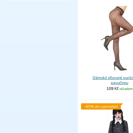
Dámské síťované punčo
pavučinou
109 Kč
skladem
-60% do vyprodání