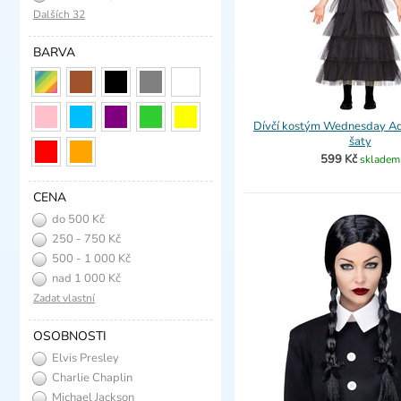
Dalších 32
BARVA
Dívčí kostým Wednesday A
šaty
599 Kč
skladem
CENA
do 500 Kč
250 - 750 Kč
500 - 1 000 Kč
nad 1 000 Kč
Zadat vlastní
OSOBNOSTI
Elvis Presley
Charlie Chaplin
Michael Jackson