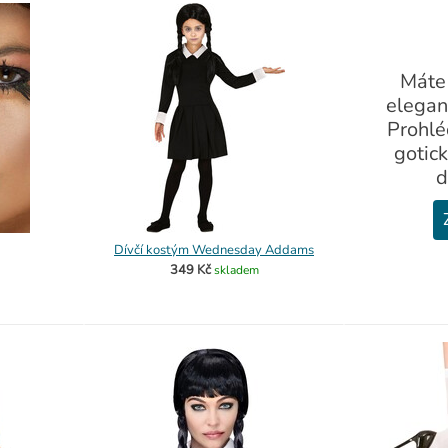
Máte
elegan
Prohlé
gotic
d
Dívčí kostým Wednesday Addams
349 Kč
skladem