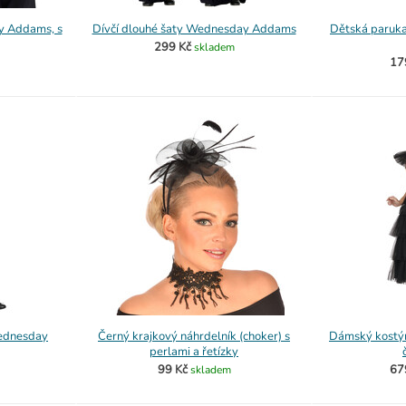
 Addams, s
Dívčí dlouhé šaty Wednesday Addams
Dětská paruk
299 Kč
skladem
17
Wednesday
Černý krajkový náhrdelník (choker) s
Dámský kost
perlami a řetízky
99 Kč
67
skladem