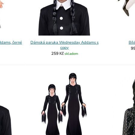
ddams, černé
Dámská paruka Wednesday Addams s
Bíl
copy
99
259 Kč
skladem