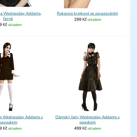
ka Wednesday Addams,
Rukavice krajkové se zavazováním
černá
299 Kč
skladem
9 Kč
skladem
m Wednesday Addams s
Dámský šaty Wednesday Addams s
pavoukem
opaskem
9 Kč
499 Kč
skladem
skladem