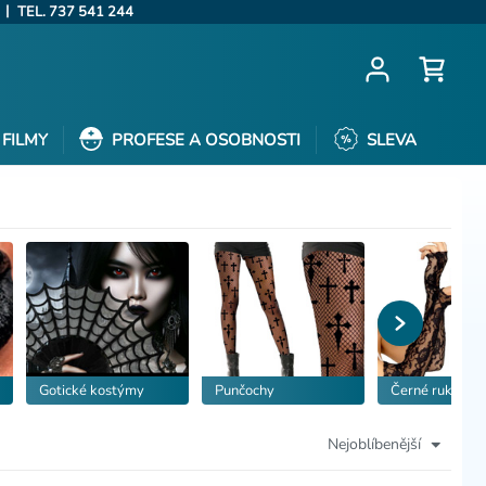
|
TEL. 737 541 244
FILMY
PROFESE A OSOBNOSTI
SLEVA
Gotické kostýmy
Punčochy
Černé rukavice
Nejoblíbenější