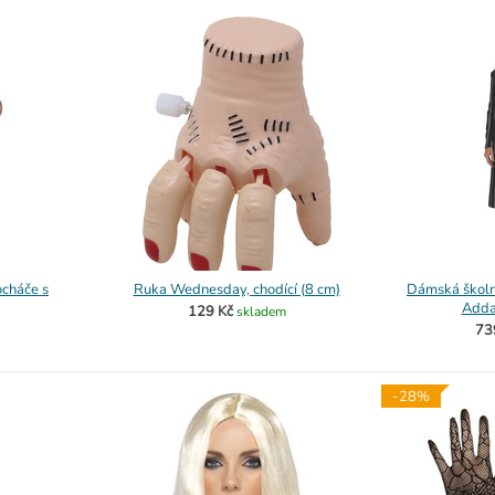
cháče s
Ruka Wednesday, chodící (8 cm)
Dámská školn
Adda
129 Kč
skladem
73
-28%