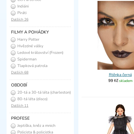
Indiáni
Piráti
Dalších 26
FILMY A POHÁDKY
Harry Potter
Hvězdné války
Ledové království (Frozen)
Spiderman
Tlapková patrola
Dalších 68
Rtěnka černá
99 Kč
skladem
OBDOBÍ
20-tá a 30-tá léta (charleston)
80-tá léta (disco)
Dalších 11
PROFESE
Jeptiška, kněz a mnich
Policista & policistka