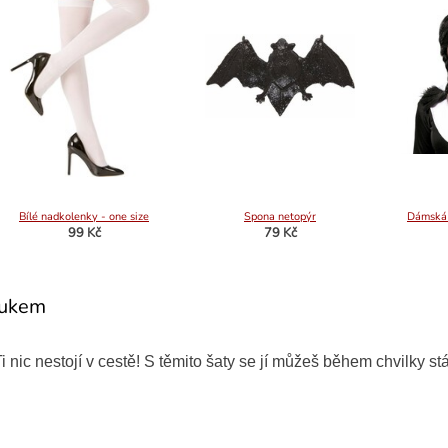
Bílé nadkolenky - one size
Spona netopýr
Dámská
99 Kč
79 Kč
oukem
c nestojí v cestě! S těmito šaty se jí můžeš během chvilky stá