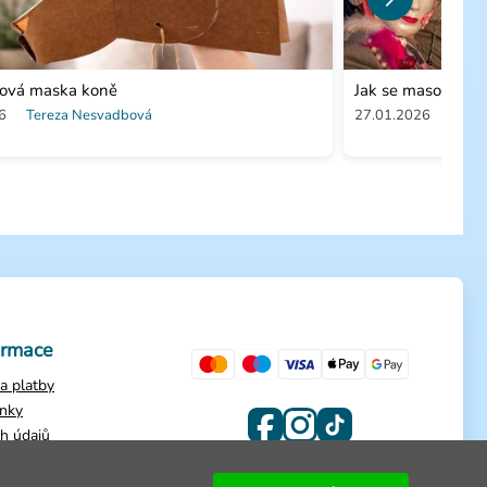
rová maska koně
Jak se masopust sl
6
Tereza Nesvadbová
27.01.2026
Tere
ormace
a platby
nky
h údajů
dnávky