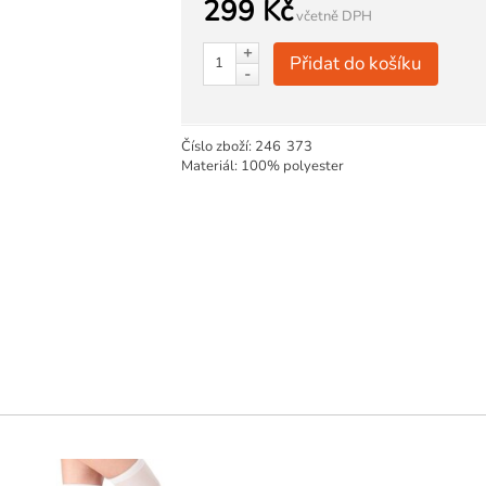
299 Kč
včetně DPH
+
Přidat do košíku
-
Číslo zboží:
246
373
Materiál: 100% polyester