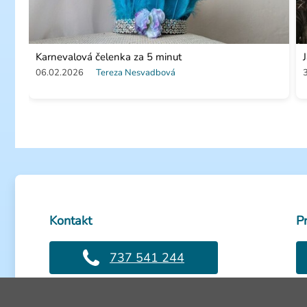
Karnevalová čelenka za 5 minut
06.02.2026
Tereza Nesvadbová
Kontakt
P
737 541 244
Volejte PO-PÁ: 8-16h
Ot