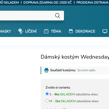
|
|
ÝMŮ SKLADEM
DOPRAVA ZDARMA OD 1500 KČ
PRODEJNA OSTRAVA
MASKY
LÍČENÍ
TÉMA
DEKORACE
Dámský kostým Wednesday
Svrchní oděv
Součástí kostýmu:
Zvolte si variantu
S -
4ks
SKLADEM
odesíláme dnes
M -
1ks
SKLADEM
odesíláme dnes