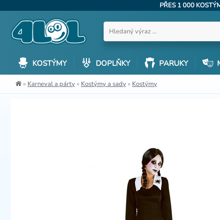
PŘES 1 000 KOST
KOSTÝMY
DOPLŇKY
PARUKY
»
Karneval a párty
»
Kostýmy a sady
»
Kostýmy