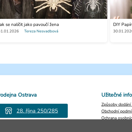
Jak se nalíčit jako pavoučí žena
DIY Papí
31.01.2026
Tereza Nesvadbová
30.01.202
rodejna Ostrava
Užitečné inf
Způsoby dodání 
28. října 250/285
Obchodní podmí
Ochrana osobníc
evřeno Po-Pá 8-16h
Zjistit stav obje
Vrácení zboží