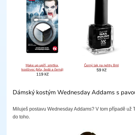
Make up upíří, smrtka,
Černý lak na nehty 8ml
kostlivec (bíla, šedá a černá)
59 Kč
119 Kč
Dámský kostým Wednesday Addams s pav
Miluješ postavu Wednesday Addams? V tom případě už Ti ni
do toho.