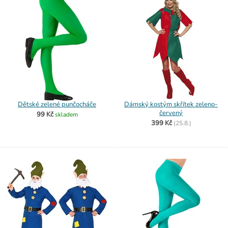
Dětské zelené punčocháče
Dámský kostým skřítek zeleno-
červený
99 Kč
skladem
399 Kč
(
25.8.)