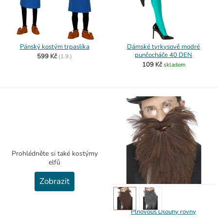
Pánský kostým trpaslíka
Dámské tyrkysově modré
punčocháče 40 DEN
599 Kč
(
1.9.)
109 Kč
skladem
Prohlédněte si také kostýmy
elfů
Zobrazit
Plnovous Dlouhý rovný