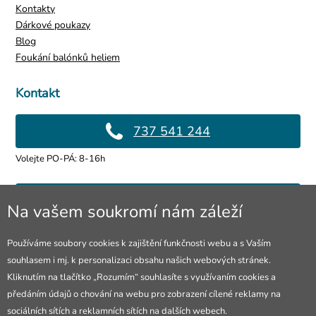
Kontakty
Dárkové poukazy
Blog
Foukání balónků heliem
Kontakt
737 541 244
Volejte PO-PÁ: 8-16h
info@4lol.cz
Na vašem soukromí nám záleží
Rádi Vám poradíme a pomůžeme.
Používáme soubory cookies k zajištění funkčnosti webu a s Vaším
souhlasem i mj. k personalizaci obsahu našich webových stránek.
Prodejna Ostrava
Kliknutím na tlačítko „Rozumím“ souhlasíte s využívaním cookies a
předáním údajů o chování na webu pro zobrazení cílené reklamy na
28. října 250/285
sociálních sítích a reklamních sítích na dalších webech.