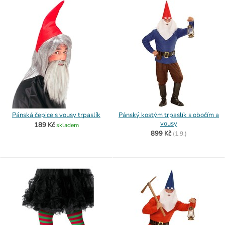
Pánská čepice s vousy trpaslík
Pánský kostým trpaslík s obočím a
vousy
189 Kč
skladem
899 Kč
(
1.9.)