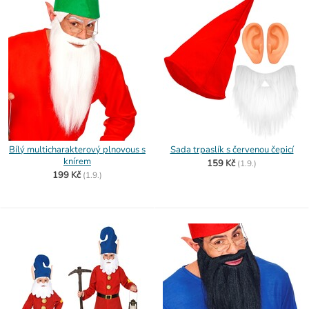
Bílý multicharakterový plnovous s
Sada trpaslík s červenou čepicí
knírem
159 Kč
(
1.9.)
199 Kč
(
1.9.)