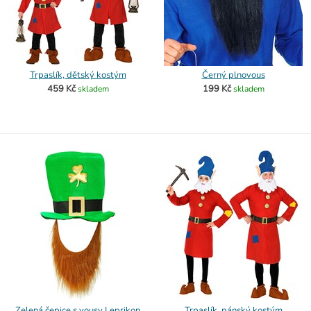
Trpaslík, dětský kostým
Černý plnovous
459 Kč
199 Kč
skladem
skladem
Zelená čepice s vousy Leprikon
Trpaslík, pánský kostým