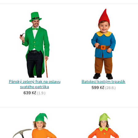
Pánský zelený frak na oslavu
Batolecí kostým trpaslík
svatého patriika
599 Kč
(
28.8.)
639 Kč
(
1.9.)