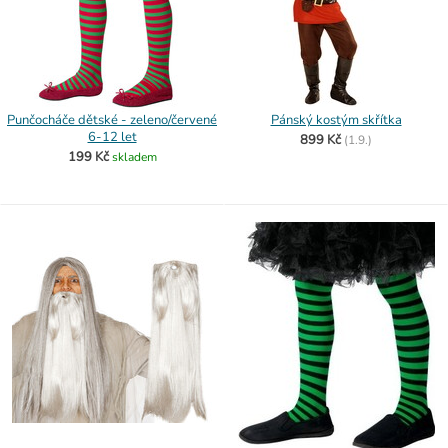
Punčocháče dětské - zeleno/červené
Pánský kostým skřítka
6-12 let
899 Kč
(
1.9.)
199 Kč
skladem