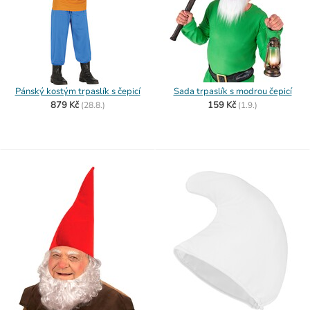
Pánský kostým trpaslík s čepicí
Sada trpaslík s modrou čepicí
879 Kč
159 Kč
(
28.8.)
(
1.9.)