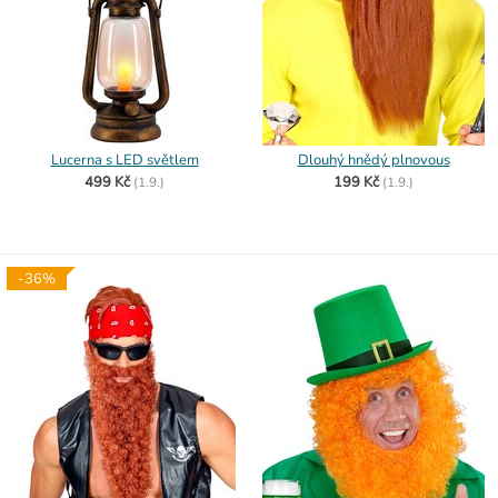
Lucerna s LED světlem
Dlouhý hnědý plnovous
499 Kč
199 Kč
(
1.9.)
(
1.9.)
-36%