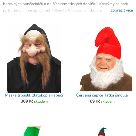
barevných punčocháčů a dalších tematických doplňků. Kostýmy se hodí
zobrazit více
na karneval, masopust, pohádkové představení i skupinovou párty
inspirovanou sedmi trpaslíky. Ke skupinovému převleku stačí najít už jen
kostým Sněhurky
.
Maska trpaslík zlatokop s kapucí
Červená čepice Taťka šmoula
369 Kč
69 Kč
skladem
skladem