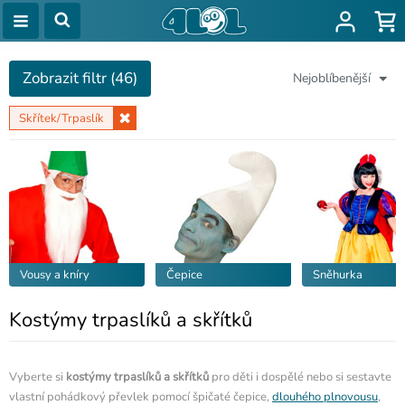
Zobrazit filtr (46)
Nejoblíbenější
Skřítek/Trpaslík
Vousy a kníry
Čepice
Sněhurka
Kostýmy trpaslíků a skřítků
Vyberte si
kostýmy trpaslíků a skřítků
pro děti i dospělé nebo si sestavte
vlastní pohádkový převlek pomocí špičaté čepice,
dlouhého plnovousu
,