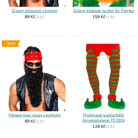
Zrzavý plnovous s knírem
Zelený klobouk na den Sv. Patrika
89 Kč
159 Kč
(
1.9.)
(
1.9.)
-36%
Pánské maxi vousy s knírkem
Pruhované punčocháče
červeno/zelené 70 DEN
89 Kč
(
1.9.)
129 Kč
(
1.9.)