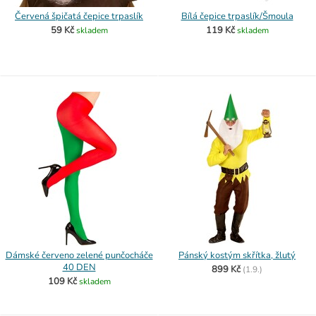
Červená špičatá čepice trpaslík
Bílá čepice trpaslík/Šmoula
59 Kč
119 Kč
skladem
skladem
Dámské červeno zelené punčocháče
Pánský kostým skřítka, žlutý
40 DEN
899 Kč
(
1.9.)
109 Kč
skladem