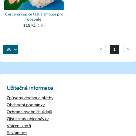
Červená čepice taťka šmoula pro
dospělé
119 Kč
(
1.9.)
<
>
1
Užitečné informace
Způsoby dodání a platby
Obchodní podmínky
Ochrana osobních údajů
Zjistit stav objednávky
Vrácení zboží
Reklamace