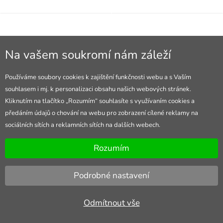
Na vašem soukromí nám záleží
Používáme soubory cookies k zajištění funkčnosti webu a s Vaším
souhlasem i mj. k personalizaci obsahu našich webových stránek.
Kliknutím na tlačítko „Rozumím“ souhlasíte s využívaním cookies a
předáním údajů o chování na webu pro zobrazení cílené reklamy na
sociálních sítích a reklamních sítích na dalších webech.
Brýle upír
Brýle s nosem
Rozumím
čarodějnice/Halloween pro dospělé
79 Kč
skladem
69 Kč
(
17.8.)
Podrobné nastavení
Odmítnout vše