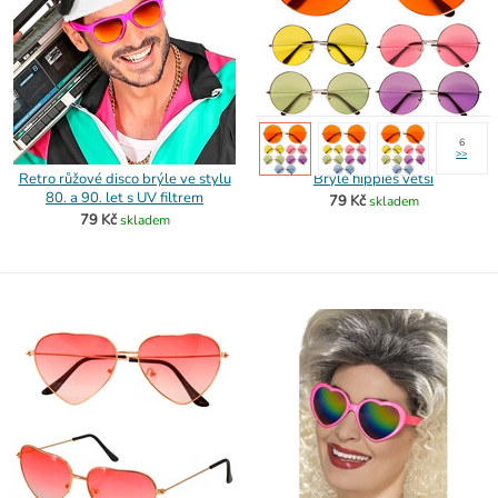
6
>
>
Retro růžové disco brýle ve stylu
Brýle hippies větší
80. a 90. let s UV filtrem
79 Kč
skladem
79 Kč
skladem