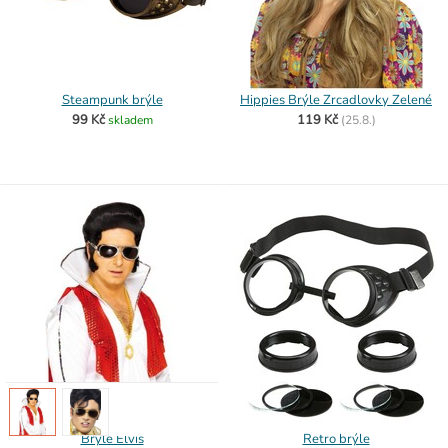
Steampunk brýle
Hippies Brýle Zrcadlovky Zelené
99 Kč
119 Kč
skladem
(
25.8.)
Brýle Elvis
Retro brýle