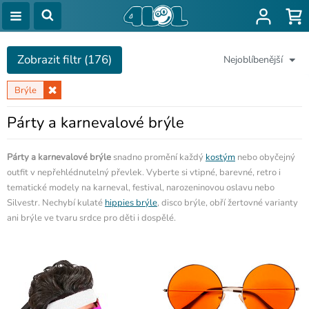
Zobrazit filtr (176)
Nejoblíbenější
Brýle
Párty a karnevalové brýle
Párty a karnevalové brýle
snadno promění každý
kostým
nebo obyčejný
outfit v nepřehlédnutelný převlek. Vyberte si vtipné, barevné, retro i
tematické modely na karneval, festival, narozeninovou oslavu nebo
Silvestr. Nechybí kulaté
hippies brýle
, disco brýle, obří žertovné varianty
ani brýle ve tvaru srdce pro děti i dospělé.