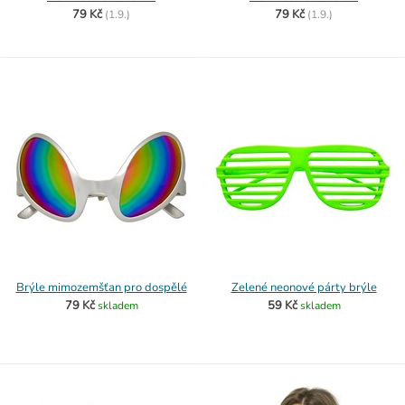
79 Kč
79 Kč
(
1.9.)
(
1.9.)
Brýle mimozemšťan pro dospělé
Zelené neonové párty brýle
79 Kč
59 Kč
skladem
skladem