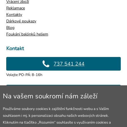
Vrácení zboží
Reklamace
Kontakty
Dárkové poukazy
Blog
Foukání balónků heliem
Kontakt
737 541 244
Volejte PO-PÁ: 8-16h
info@4lol.cz
Na vašem soukromí nám záleží
Rádi Vám poradíme a pomůžeme.
Používáme soubory cookies k zajištění funkčnosti webu a s Vaším
souhlasem i mj. k personalizaci obsahu našich webových stránek.
Prodejna Ostrava
Kliknutím na tlačítko „Rozumím“ souhlasíte s využívaním cookies a