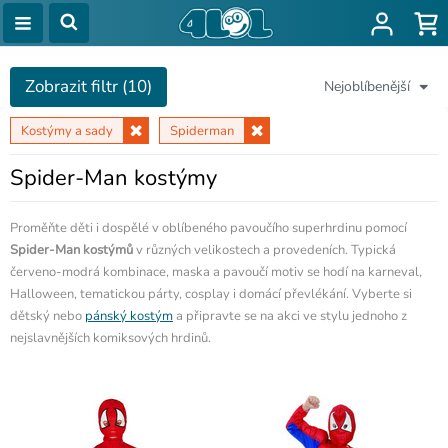
Zobrazit filtr (10)
Nejoblíbenější
Kostýmy a sady
Spiderman
Spider-Man kostýmy
Proměňte děti i dospělé v oblíbeného pavoučího superhrdinu pomocí
Spider-Man kostýmů
v různých velikostech a provedeních. Typická
červeno-modrá kombinace, maska a pavoučí motiv se hodí na karneval,
Halloween, tematickou párty, cosplay i domácí převlékání. Vyberte si
dětský nebo
pánský kostým
a připravte se na akci ve stylu jednoho z
nejslavnějších komiksových hrdinů.