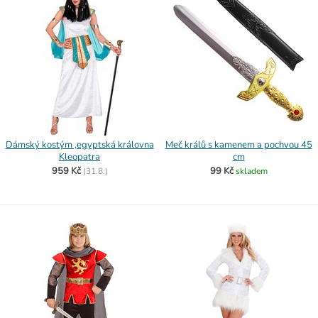
Dámský kostým ,egyptská královna
Meč králů s kamenem a pochvou 45
Kleopatra
cm
959 Kč
99 Kč
(
31.8.)
skladem