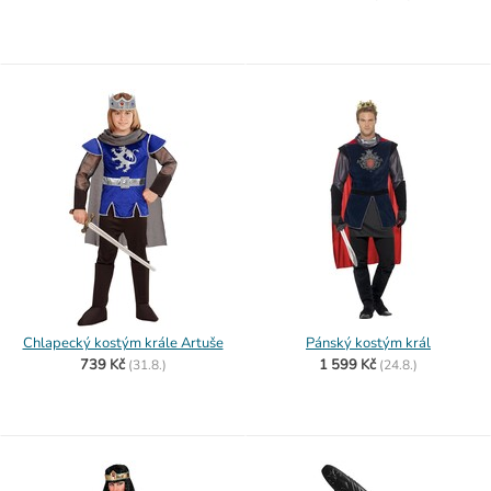
Chlapecký kostým krále Artuše
Pánský kostým král
739 Kč
1 599 Kč
(
31.8.)
(
24.8.)