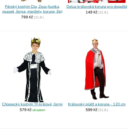
Pánský kostým Dia, Zeus (tunika,
Delux královská koruna pro dospělé
opasek, šerpa, manžety, koruna, šíp)
149 Kč
(
31.8.)
799 Kč
(
31.8.)
Chlapecký kostým Tři králové, černý
Královský plášť a koruna - 120 cm
579 Kč
599 Kč
skladem
(
31.8.)