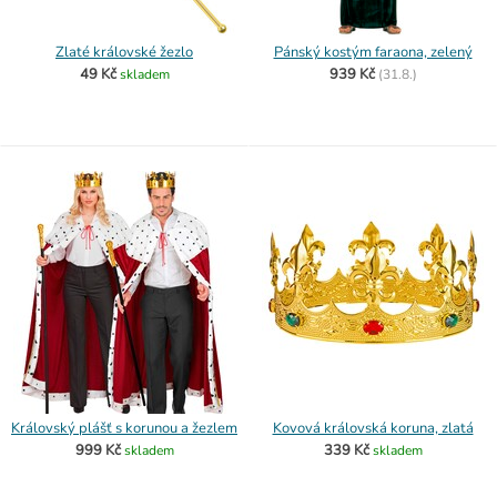
Zlaté královské žezlo
Pánský kostým faraona, zelený
49 Kč
939 Kč
skladem
(
31.8.)
Královský plášť s korunou a žezlem
Kovová královská koruna, zlatá
999 Kč
339 Kč
skladem
skladem