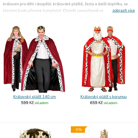
královen pro děti i dospělé, královské pláště, žezla a další doplňky, se
zobrazit více
kterými bude převlek kompletní. Chybět samozřejmě nesmí ani
královská
koruna
, a pokud hledáte další historické převleky, prohlédněte si také
středověké kostýmy a doplňky
.
Královský plášť 140 cm
Královský plášť s korunou
599 Kč
659 Kč
skladem
skladem
-5%