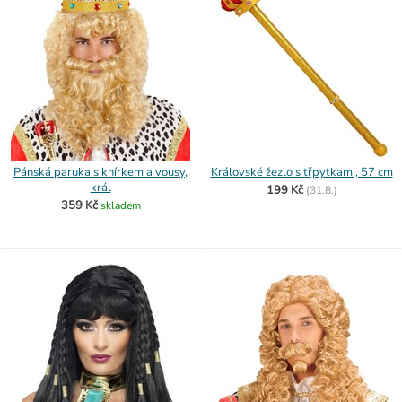
Pánská paruka s knírkem a vousy,
Královské žezlo s třpytkami, 57 cm
král
199 Kč
(
31.8.)
359 Kč
skladem