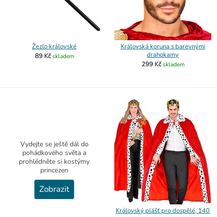
Žezlo královské
Královská koruna s barevnými
drahokamy
89 Kč
skladem
299 Kč
skladem
Vydejte se ještě dál do
pohádkového světa a
prohlédněte si kostýmy
princezen
Zobrazit
Královský plášť pro dospělé, 140