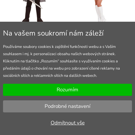
Král Artuš, chlapecký kostým
Dámský kostým paní zima (ledová
Na vašem soukromí nám záleží
královna)
739 Kč
(
31.8.)
759 Kč
(
31.8.)
Používáme soubory cookies k zajištění funkčnosti webu a s Vaším
souhlasem i mj. k personalizaci obsahu našich webových stránek.
-25%
Kliknutím na tlačítko „Rozumím“ souhlasíte s využívaním cookies a
předáním údajů o chování na webu pro zobrazení cílené reklamy na
sociálních sítích a reklamních sítích na dalších webech.
Rozumím
Podrobné nastavení
Odmítnout vše
Sametová královská koruna
Pánský kostým středověký král