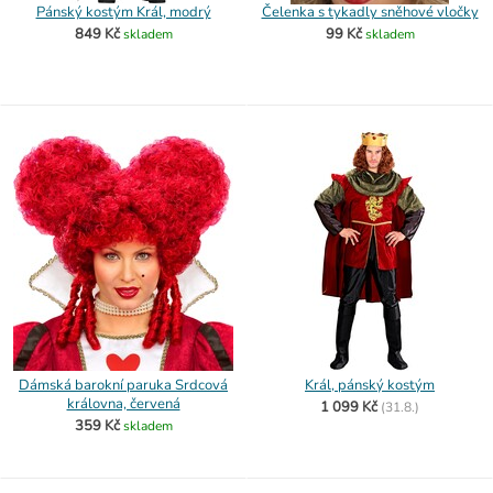
Pánský kostým Král, modrý
Čelenka s tykadly sněhové vločky
849 Kč
99 Kč
skladem
skladem
Dámská barokní paruka Srdcová
Král, pánský kostým
královna, červená
1 099 Kč
(
31.8.)
359 Kč
skladem