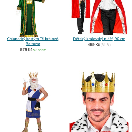
Chlapecký kostým Tři králové,
Dětský královský plášť, 90 cm
Baltazar
459 Kč
(
31.8.)
579 Kč
skladem