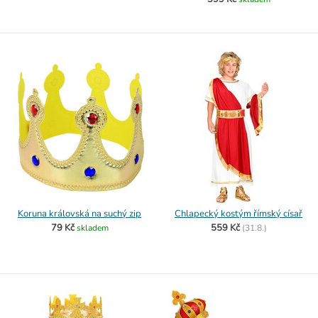
Koruna královská na suchý zip
Chlapecký kostým římský císař
79 Kč
559 Kč
skladem
(
31.8.)