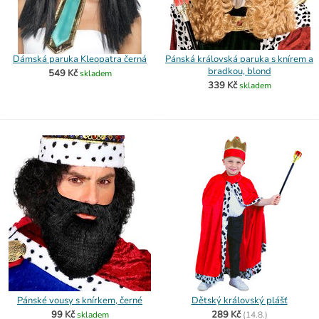
Dámská paruka Kleopatra černá
Pánská královská paruka s knírem a
bradkou, blond
549 Kč
skladem
339 Kč
skladem
Pánské vousy s knírkem, černé
Dětský královský plášť
99 Kč
289 Kč
skladem
(
14.8.)