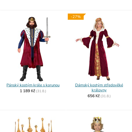
-27%
Pánský kostým krále s korunou
Dámský kostým středověké
královny
1 189 Kč
(
31.8.)
656 Kč
(
31.8.)