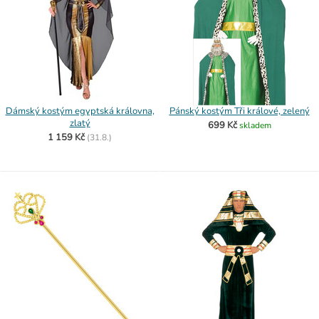
Dámský kostým egyptská královna,
Pánský kostým Tři králové, zelený
zlatý
699 Kč
skladem
1 159 Kč
(
31.8.)