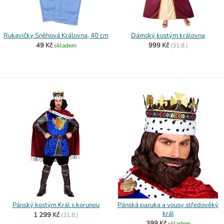
Rukavičky Sněhová Královna, 40 cm
Dámský kostým královna
49 Kč
999 Kč
skladem
(
31.8.)
Pánský kostým Král s korunou
Pánská paruka a vousy středověký
král
1 299 Kč
(
31.8.)
399 Kč
skladem