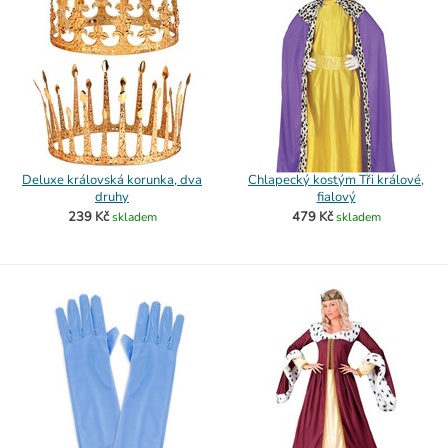
Deluxe královská korunka, dva
Chlapecký kostým Tři králové,
druhy
fialový
239 Kč
479 Kč
skladem
skladem