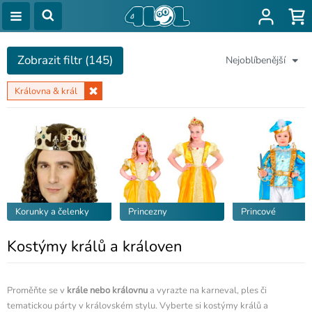
Zobrazit filtr (145)
Nejoblíbenější
Královna & král
Korunky a čelenky
Princezny
Princové
Kostýmy králů a královen
Proměňte se v
krále nebo královnu
a vyrazte na karneval, ples či
tematickou párty v královském stylu. Vyberte si kostýmy králů a