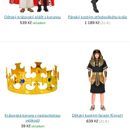
Dětský královský plášť s korunou
Pánský kostým středověkého krále
539 Kč
1 189 Kč
skladem
(
31.8.)
Královská koruna s nastavitelnou
Dětský kostým faraón (Egypt)
velikostí
639 Kč
(
31.8.)
39 Kč
skladem