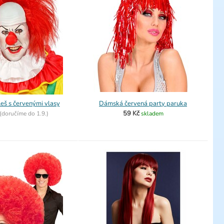
eš s červenými vlasy
Dámská červená party paruka
59 Kč
(
doručíme do
1.9.)
skladem