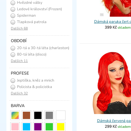
Hvězdné války
Ledové království (Frozen)
Spiderman
Dámská paruka čert 
Tlapková patrola
399 Kč
skladem
Dalších 68
OBDOBÍ
20-tá a 30-tá léta (charleston)
80-tá léta (disco)
Dalších 11
PROFESE
Jeptiška, kněz a mnich
Policista & policistka
Dalších 32
BARVA
Dámská červená pa
299 Kč
skladem