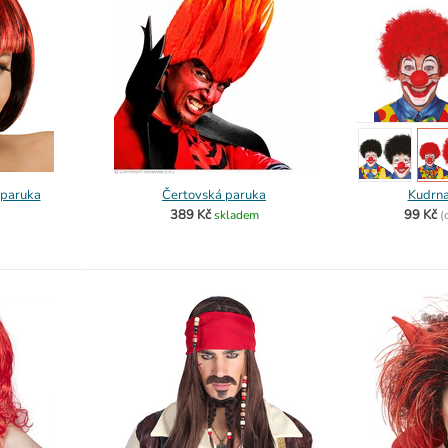
 paruka
Čertovská paruka
Kudrna
389 Kč
99 Kč
skladem
(