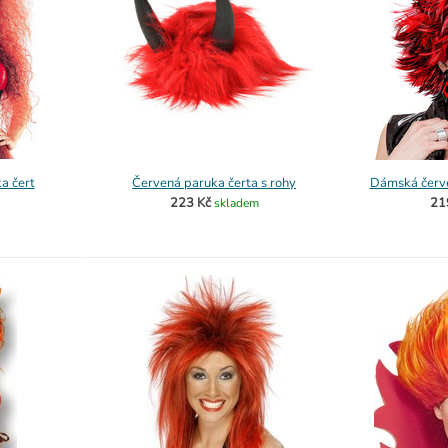
a čert
Červená paruka čerta s rohy
Dámská červe
223 Kč
21
skladem