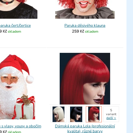
aruka čert/čertice
Paruka děsivého klauna
9 Kč
259 Kč
skladem
skladem
5
variant
další
>
 s vlasy, vousy a obočím
Dámská paruka Lola (profesionální
kvalita), různé barvy
9 Kč
skladem