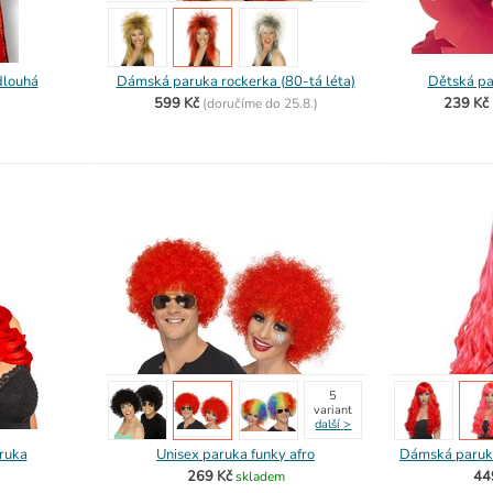
dlouhá
Dámská paruka rockerka (80-tá léta)
Dětská pa
599 Kč
239 Kč
(
doručíme do
25.8.)
5
variant
další
>
ruka
Unisex paruka funky afro
Dámská paruka
269 Kč
44
skladem