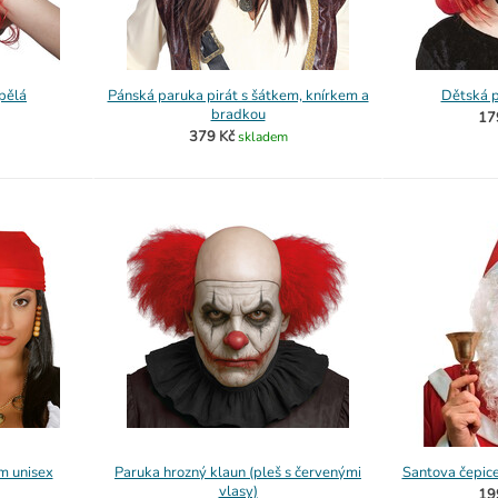
pělá
Pánská paruka pirát s šátkem, knírkem a
Dětská p
bradkou
17
379 Kč
skladem
m unisex
Paruka hrozný klaun (pleš s červenými
Santova čepice
vlasy)
19