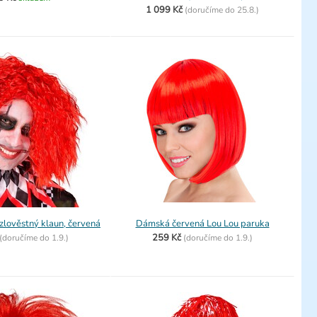
1 099 Kč
(
doručíme do
25.8.)
zlověstný klaun, červená
Dámská červená Lou Lou paruka
259 Kč
(
doručíme do
1.9.)
(
doručíme do
1.9.)