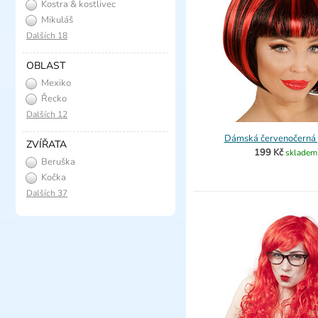
Kostra & kostlivec
Mikuláš
Dalších 18
OBLAST
Mexiko
Řecko
Dalších 12
Dámská červenočerná
ZVÍŘATA
199 Kč
skladem
Beruška
Kočka
Dalších 37