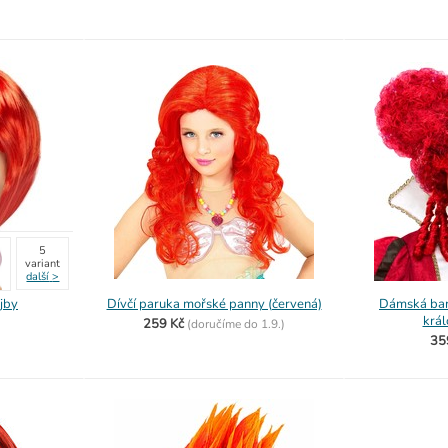
5
variant
další
>
jby
Dívčí paruka mořské panny (červená)
Dámská bar
král
259 Kč
(
doručíme do
1.9.)
35