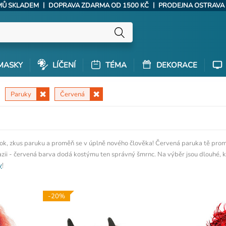
|
|
ÝMŮ SKLADEM
DOPRAVA ZDARMA OD 1500 KČ
PRODEJNA OSTRAVA
MASKY
LÍČENÍ
TÉMA
DEKORACE
Paruky
Červená
ook, zkus paruku a proměň se v úplně nového člověka! Červená paruka tě prom
zii - červená barva dodá kostýmu ten správný šmrnc. Na výběr jsou dlouhé, krá
y
!
-20%