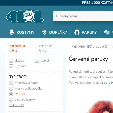
PŘES 1 000 KOST
KOSTÝMY
DOPLŇKY
PARUKY
Karneval a
Netradiční
Můj výběr (57 produktů)
párty
dárky
Červené paruky
skladem
v akci
II. Jakost
Pokud tě nudí tvůj současný l
TYP ZBOŽÍ
divokosti až po magickou fanta
Podívej se také na další
paruk
Kostýmy a sady
Masky a škrabošky
Paruky
Líčení a barvy
Dalších 17