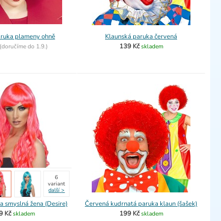
ruka plameny ohně
Klaunská paruka červená
139 Kč
(
doručíme do
1.9.)
skladem
6
variant
další
>
 smyslná žena (Desire)
Červená kudrnatá paruka klaun (šašek)
9 Kč
199 Kč
skladem
skladem