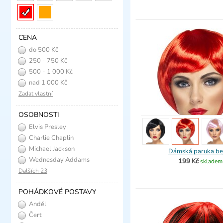
CENA
do 500 Kč
250 - 750 Kč
500 - 1 000 Kč
nad 1 000 Kč
Zadat vlastní
OSOBNOSTI
Elvis Presley
Charlie Chaplin
Michael Jackson
Dámská paruka be
Wednesday Addams
199 Kč
skladem
Dalších 23
POHÁDKOVÉ POSTAVY
Anděl
Čert