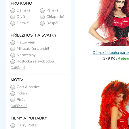
PRO KOHO
Dámské
Pánské
Dívčí
Chlapecké
Dětské
Dospělí
PŘÍLEŽITOSTI A SVÁTKY
Halloween
Mikuláš, čert, anděl
Dámská dlouhá paruk
Narozeniny
379 Kč
skladem
Rozlučka se svobodou
Dalších 9
MOTIV
Čert & čertice
Indiáni
Piráti
Dalších 26
FILMY A POHÁDKY
Harry Potter