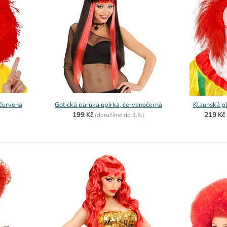
 červená
Gotická paruka upírka, červenočerná
Klaunská pl
199 Kč
219 Kč
(
doručíme do
1.9.)