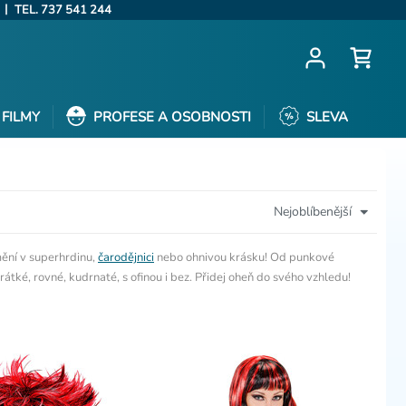
|
TEL. 737 541 244
FILMY
PROFESE A OSOBNOSTI
SLEVA
Nejoblíbenější
ění v superhrdinu,
čarodějnici
nebo ohnivou krásku! Od punkové
tké, rovné, kudrnaté, s ofinou i bez. Přidej oheň do svého vzhledu!