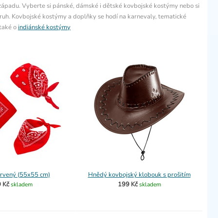
 západu. Vyberte si pánské, dámské i dětské kovbojské kostýmy nebo si
struh. Kovbojské kostýmy a doplňky se hodí na karnevaly, tematické
 také o
indiánské kostýmy
ervený (55x55 cm)
Hnědý kovbojský klobouk s prošitím
 Kč
199 Kč
skladem
skladem