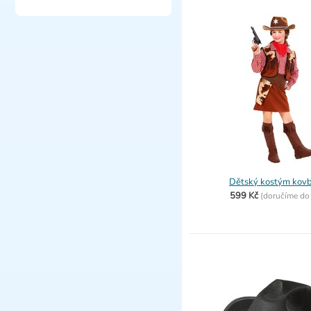
Dětský kostým kovb
599 Kč
(
doručíme d