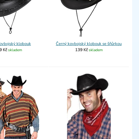
ovbojský klobouk
Černý kovbojský klobouk se šňůrkou
9 Kč
139 Kč
skladem
skladem