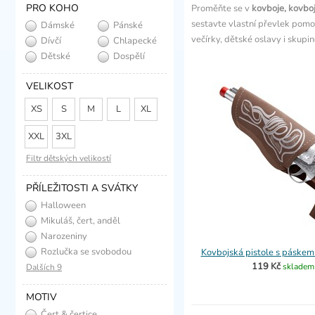
PRO KOHO
Proměňte se v
kovboje, kovbo
sestavte vlastní převlek pomoc
Dámské
Pánské
večírky, dětské oslavy i skup
Dívčí
Chlapecké
Dětské
Dospělí
VELIKOST
XS
S
M
L
XL
XXL
3XL
Filtr dětských velikostí
PŘÍLEŽITOSTI A SVÁTKY
Halloween
Mikuláš, čert, anděl
Narozeniny
Rozlučka se svobodou
Kovbojská pistole s páske
119 Kč
skladem
Dalších 9
MOTIV
Čert & čertice