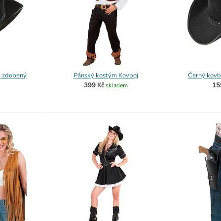
k zdobený
Pánský kostým Kovboj
Černý kovb
399 Kč
15
skladem