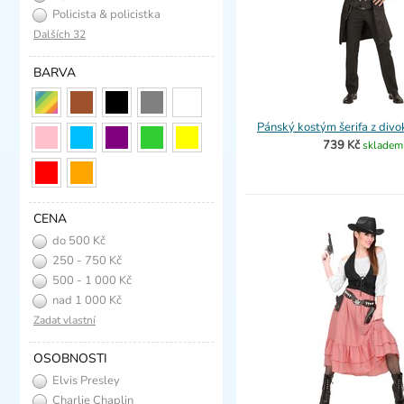
Policista & policistka
Dalších 32
BARVA
Pánský kostým šerifa z div
739 Kč
skladem
CENA
do 500 Kč
250 - 750 Kč
500 - 1 000 Kč
nad 1 000 Kč
Zadat vlastní
OSOBNOSTI
Elvis Presley
Charlie Chaplin