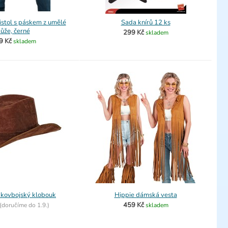
istol s páskem z umělé
Sada knírů 12 ks
ůže, černé
299 Kč
skladem
9 Kč
skladem
 kovbojský klobouk
Hippie dámská vesta
459 Kč
(
doručíme do
1.9.)
skladem