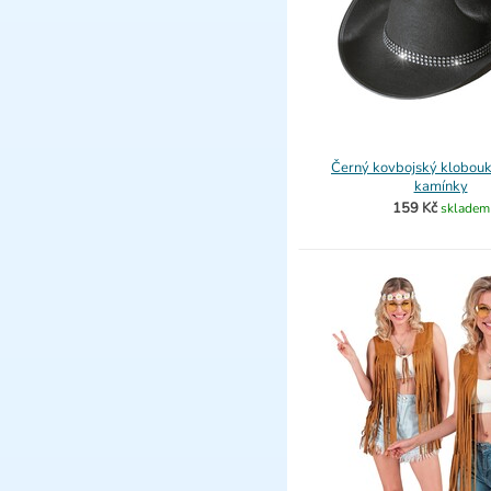
Černý kovbojský klobou
kamínky
159 Kč
skladem