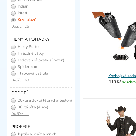
Indiáni
Piráti
Kovbojové
Dalších 25
FILMY A POHÁDKY
Harry Potter
Hvězdné války
Ledové království (Frozen)
Spiderman
Tlapková patrola
Kovbojská sada
Dalších 68
119 Kč
skladem
OBDOBÍ
20-tá a 30-tá léta (charleston)
80-tá léta (disco)
Dalších 11
PROFESE
Jeptiška, kněz a mnich