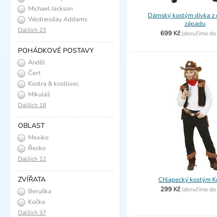
Michael Jackson
Dámský kostým dívka z 
Wednesday Addams
západu
Dalších 23
699 Kč
(
doručíme d
POHÁDKOVÉ POSTAVY
Anděl
Čert
Kostra & kostlivec
Mikuláš
Dalších 18
OBLAST
Mexiko
Řecko
Dalších 12
ZVÍŘATA
Chlapecký kostým K
299 Kč
(
doručíme d
Beruška
Kočka
Dalších 37