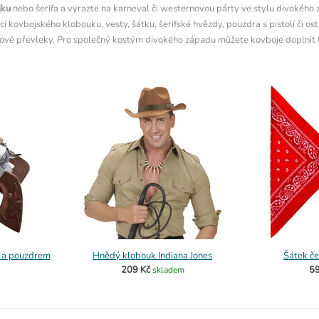
jku
nebo šerifa a vyrazte na karneval či westernovou párty ve stylu divokého
í kovbojského klobouku, vesty, šátku, šerifské hvězdy, pouzdra s pistolí či o
inové převleky. Pro společný kostým divokého západu můžete kovboje doplnit
m a pouzdrem
Hnědý klobouk Indiana Jones
Šátek č
209 Kč
59
skladem