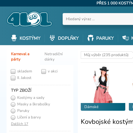
PŘES 1 000 KOST
KOSTÝMY
DOPLŇKY
PARUKY
Karneval a
Netradiční
Můj výběr (235 produktů)
párty
dárky
skladem
v akci
II. Jakost
TYP ZBOŽÍ
Kostýmy a sady
Masky a škrabošky
Dámské
Paruky
Líčení a barvy
Kovbojské kostým
Dalších 17