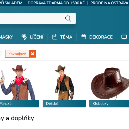
|
|
ÝMŮ SKLADEM
DOPRAVA ZDARMA OD 1500 KČ
PRODEJNA OSTRAVA
MASKY
LÍČENÍ
TÉMA
DEKORACE
Kovbojové
Pánské
Dětské
Klobouky
y a doplňky