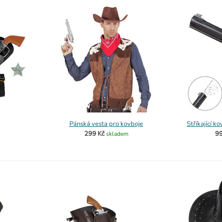
Pánská vesta pro kovboje
Stříkající k
299 Kč
99
skladem