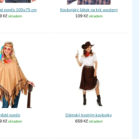
né pončo 100x75 cm
Kovbojský šátek na krk western
9 Kč
109 Kč
skladem
skladem
nědé pončo
Dámský kostým kovbojky
9 Kč
659 Kč
skladem
skladem