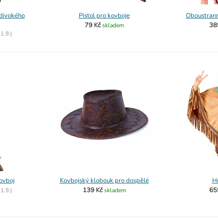
divokého
Pistol pro kovboje
Oboustran
79 Kč
38
skladem
o
1.9.)
ovboj
Kovbojský klobouk pro dospělé
H
139 Kč
65
o
1.9.)
skladem