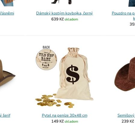
třásněmi
Dámský kostým kovbojka, černý
Pouzdro na p
k
639 Kč
skladem
35
 šerif
Pytel na peníze 30x48 cm
Semišový
149 Kč
239 Kč
skladem