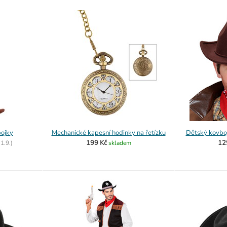
ojky
Mechanické kapesní hodinky na řetízku
Dětský kovbo
199 Kč
12
o
1.9.)
skladem