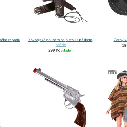
okého západu
Kovbojské pouzdro na pistoli s páskem,
Černý k
hnědé
19
299 Kč
skladem