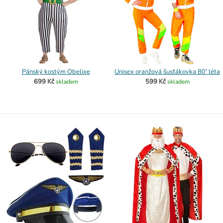
Pánský kostým Obelixe
Unisex oranžová šusťákovka 80' léta
699 Kč
599 Kč
skladem
skladem