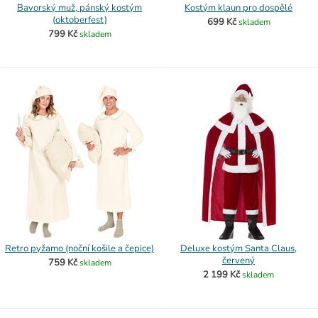
Bavorský muž, pánský kostým
Kostým klaun pro dospělé
(oktoberfest)
699 Kč
skladem
799 Kč
skladem
Retro pyžamo (noční košile a čepice)
Deluxe kostým Santa Claus,
červený
759 Kč
skladem
2 199 Kč
skladem