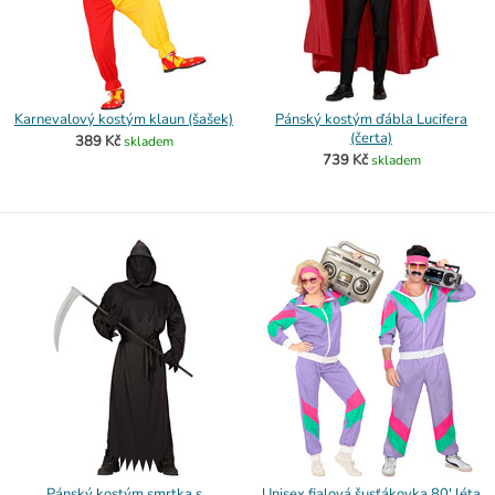
Karnevalový kostým klaun (šašek)
Pánský kostým ďábla Lucifera
(čerta)
389 Kč
skladem
739 Kč
skladem
Pánský kostým smrtka s
Unisex fialová šusťákovka 80' léta