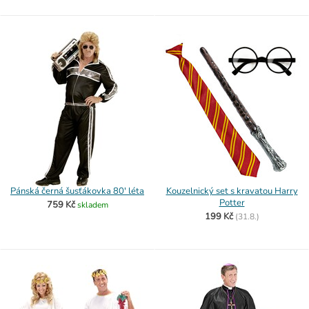
Pánská černá šusťákovka 80' léta
Kouzelnický set s kravatou Harry
Potter
759 Kč
skladem
199 Kč
(
31.8.)