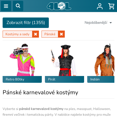
Zobrazit filtr (1355)
Nejoblíbenější
Kostýmy a sady
Pánské
Retro 80tky
Pirát
Indián
Pánské karnevalové kostýmy
Vyberte si
pánské karnevalové kostýmy
na ples, masopust, Halloween,
firemní večírek i tematickou párty. V nabídce najdete kostýmy pro muže