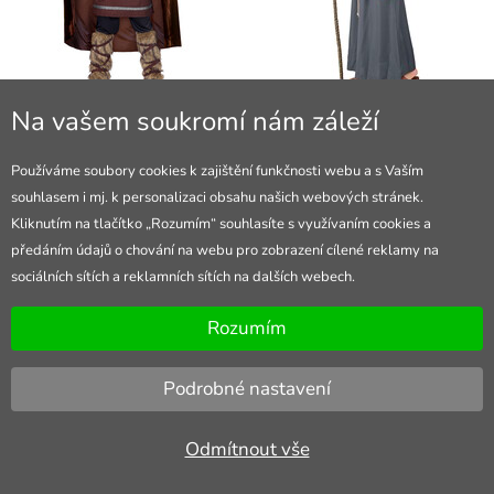
Pánský kostým viking, plášť s
Pánský kostým čaroděj (Gandalf)
Na vašem soukromí nám záleží
kožešinou
639 Kč
skladem
739 Kč
skladem
Používáme soubory cookies k zajištění funkčnosti webu a s Vaším
souhlasem i mj. k personalizaci obsahu našich webových stránek.
Kliknutím na tlačítko „Rozumím“ souhlasíte s využívaním cookies a
předáním údajů o chování na webu pro zobrazení cílené reklamy na
sociálních sítích a reklamních sítích na dalších webech.
Rozumím
Podrobné nastavení
Odmítnout vše
Pánský kostým vězeň s čísly
Pánský kostým jeskynní muž (šaty,