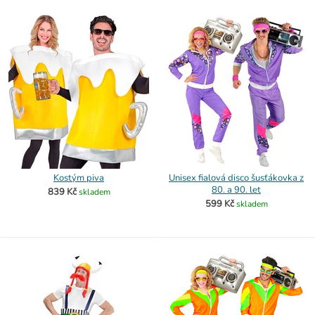
Kostým piva
Unisex fialová disco šusťákovka z
80. a 90. let
839 Kč
skladem
599 Kč
skladem