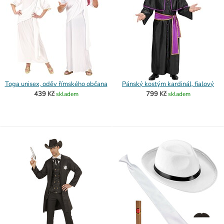
Toga unisex, oděv římského občana
Pánský kostým kardinál, fialový
439 Kč
799 Kč
skladem
skladem