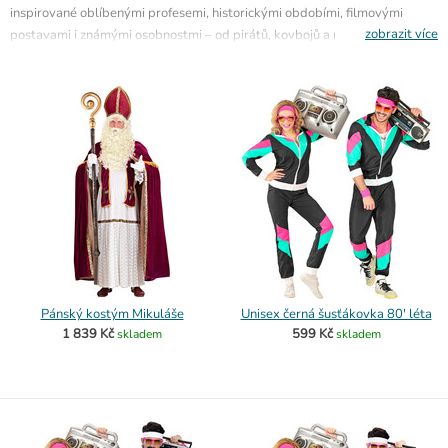
inspirované oblíbenými profesemi, historickými obdobími, filmovými
zobrazit více
postavami i známými osobnostmi – od pirátů, kovbojů a mnichů až po
strašidelné, retro nebo vtipné převleky. Prohlédněte si také všechny
karnevalové kostýmy
nebo oblíbené
pánské kostýmy z 80. let
.
Pánský kostým Mikuláše
Unisex černá šusťákovka 80' léta
1 839 Kč
599 Kč
skladem
skladem