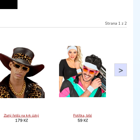
Strana
1
z
2
>
Zlatý řetěz na krk úzký
Potítka, bílé
179 Kč
59 Kč