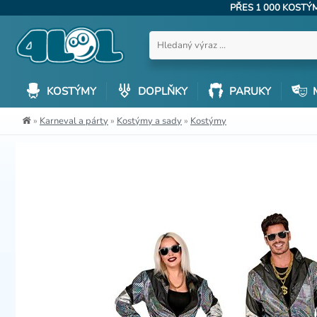
PŘES 1 000 KOST
KOSTÝMY
DOPLŇKY
PARUKY
»
Karneval a párty
»
Kostýmy a sady
»
Kostýmy