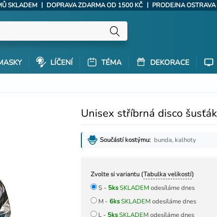
|
|
ÝMŮ SKLADEM
DOPRAVA ZDARMA OD 1500 KČ
PRODEJNA OSTRAVA
MASKY
LÍČENÍ
TÉMA
DEKORACE
Unisex stříbrná disco šusťák
bunda, kalhoty
Součástí kostýmu:
Zvolte si variantu (
Tabulka velikostí
)
S -
5ks
SKLADEM
odesíláme dnes
M -
6ks
SKLADEM
odesíláme dnes
L -
5ks
SKLADEM
odesíláme dnes