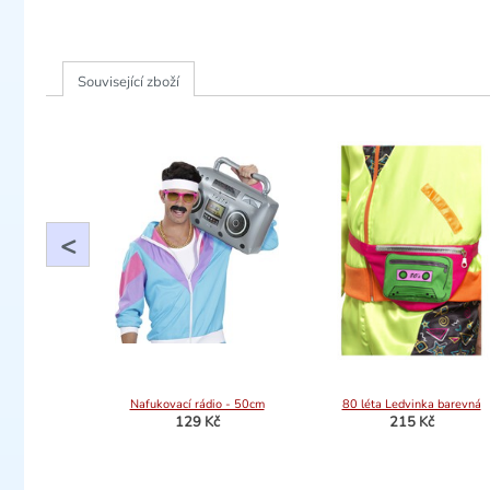
Související zboží
<
Nafukovací rádio - 50cm
80 léta Ledvinka barevná
129 Kč
215 Kč