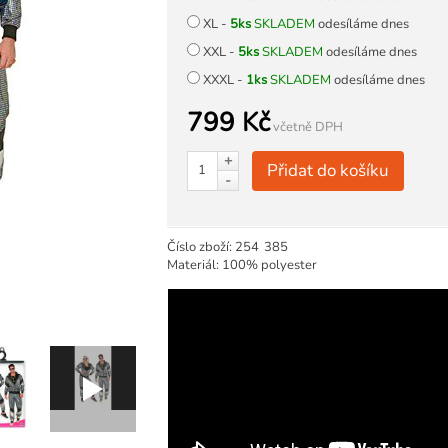
XL -
5ks
SKLADEM
odesíláme dnes
XXL -
5ks
SKLADEM
odesíláme dnes
XXXL -
1ks
SKLADEM
odesíláme dnes
799 Kč
včetně DPH
+
Přidat do košíku
-
Číslo zboží:
254
385
Materiál: 100% polyester