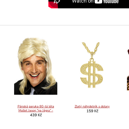
Pánská paruka 80-tá léta
Zlatý náhrdelník s dolary
Mullet Jason "na Jágra" -
159 Kč
Blond
439 Kč