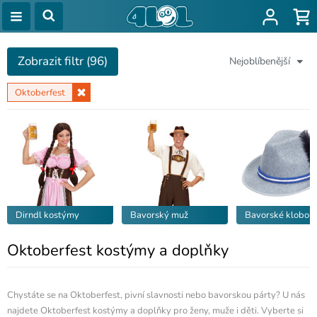
Zobrazit filtr (96)
Nejoblíbenější
Oktoberfest
Dirndl kostýmy
Bavorský muž
Bavorské klobou
Oktoberfest kostýmy a doplňky
Chystáte se na Oktoberfest, pivní slavnosti nebo bavorskou párty? U nás
najdete Oktoberfest kostýmy a doplňky pro ženy, muže i děti. Vyberte si