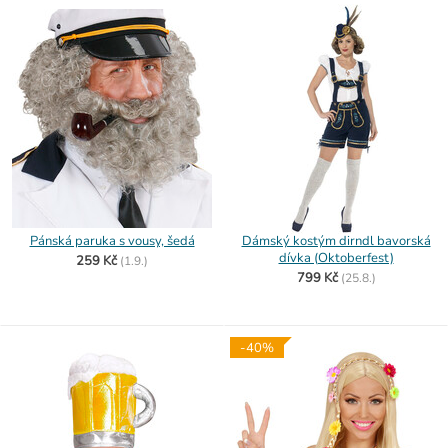
Pánská paruka s vousy, šedá
Dámský kostým dirndl bavorská
dívka (Oktoberfest)
259 Kč
(
1.9.)
799 Kč
(
25.8.)
-40%