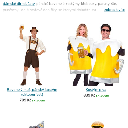
dámské dirndl šaty
, pánské bavorské kostýmy, klobouky, paruky, šle,
zobrazit více
punčochy i další stylové doplňky, se kterými doladíte svůj outfit do
posledního detailu. Nechybí ani vtipné pivní doplňky a tematické kousky
na party, firemní akce, festivaly i oslavy. Většinu zboží máme skladem a
odesíláme rychle
Bavorský muž, pánský kostým
Kostým piva
(oktoberfest)
839 Kč
skladem
799 Kč
skladem