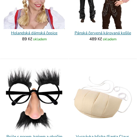
Holandská dámská čepice
Pánská červená károvaná košile
89 Kč
489 Kč
skladem
skladem
Brýle s nosem, knírem a obočím
Vycpávka břicha (Santa Claus,