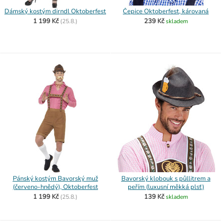
Dámský kostým dirndl Oktoberfest
Čepice Oktoberfest, károvaná
1 199 Kč
239 Kč
(
25.8.)
skladem
Pánský kostým Bavorský muž
Bavorský klobouk s půllitrem a
(červeno-hnědý), Oktoberfest
peřím (luxusní měkká plsť)
1 199 Kč
139 Kč
(
25.8.)
skladem