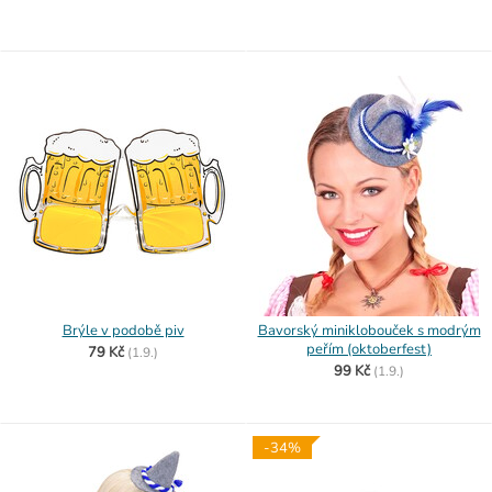
Brýle v podobě piv
Bavorský miniklobouček s modrým
peřím (oktoberfest)
79 Kč
(
1.9.)
99 Kč
(
1.9.)
-34%