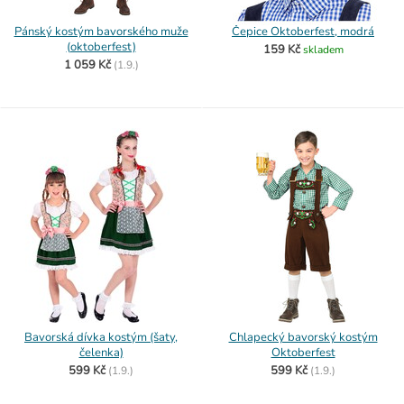
Pánský kostým bavorského muže
Čepice Oktoberfest, modrá
(oktoberfest)
159 Kč
skladem
1 059 Kč
(
1.9.)
Bavorská dívka kostým (šaty,
Chlapecký bavorský kostým
čelenka)
Oktoberfest
599 Kč
599 Kč
(
1.9.)
(
1.9.)