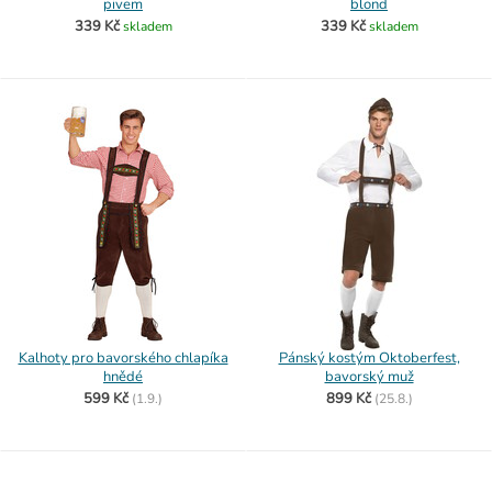
pivem
blond
339 Kč
339 Kč
skladem
skladem
Kalhoty pro bavorského chlapíka
Pánský kostým Oktoberfest,
hnědé
bavorský muž
599 Kč
899 Kč
(
1.9.)
(
25.8.)