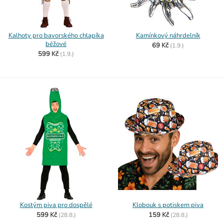
Kalhoty pro bavorského chlapíka
Kamínkový náhrdelník
béžové
69 Kč
(
1.9.)
599 Kč
(
1.9.)
Kostým piva pro dospělé
Klobouk s potiskem piva
599 Kč
159 Kč
(
28.8.)
(
28.8.)