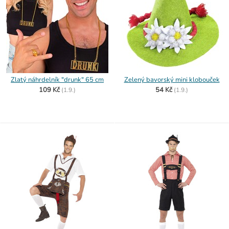
Zlatý náhrdelník "drunk" 65 cm
Zelený bavorský mini klobouček
109 Kč
54 Kč
(
1.9.)
(
1.9.)