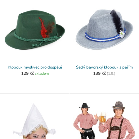
Klobouk myslivec pro dospělé
Šedý bavorský klobouk s peřím
129 Kč
139 Kč
skladem
(
1.9.)