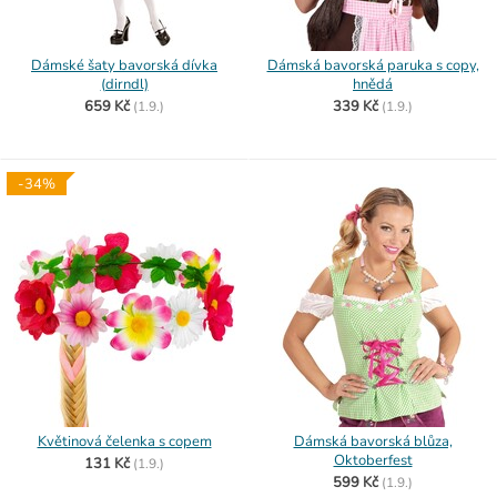
Dámské šaty bavorská dívka
Dámská bavorská paruka s copy,
(dirndl)
hnědá
659 Kč
339 Kč
(
1.9.)
(
1.9.)
-34%
Květinová čelenka s copem
Dámská bavorská blůza,
Oktoberfest
131 Kč
(
1.9.)
599 Kč
(
1.9.)