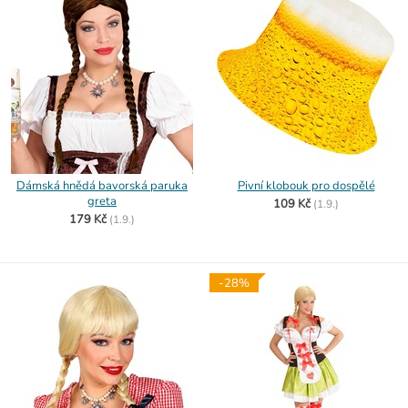
Dámská hnědá bavorská paruka
Pivní klobouk pro dospělé
greta
109 Kč
(
1.9.)
179 Kč
(
1.9.)
-28%