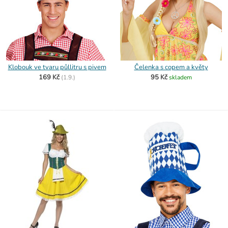
Klobouk ve tvaru půllitru s pivem
Čelenka s copem a květy
169 Kč
95 Kč
(
1.9.)
skladem