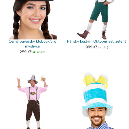
Černý bavorský klobouk/pro
Pánský kostým Oktoberfest, zelený
myslivce
999 Kč
(
25.8.)
259 Kč
skladem