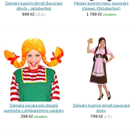
Dámský kostým dirndl Bavorské
Pánský kostým Hanz, bavorský
děvče - oktoberfest
chlapec (Oktoberfest)
999 Kč
1 799 Kč
(
25.8.)
skladem
Dámská paruka pipi dlouhá
Dámský kostým dirndl bavorské
punčocha s ohýbatelnými copánky
dívky
299 Kč
799 Kč
skladem
(
1.9.)