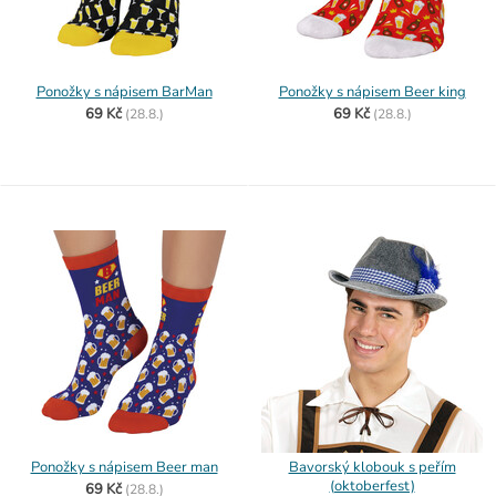
Ponožky s nápisem BarMan
Ponožky s nápisem Beer king
69 Kč
69 Kč
(
28.8.)
(
28.8.)
Ponožky s nápisem Beer man
Bavorský klobouk s peřím
(oktoberfest)
69 Kč
(
28.8.)