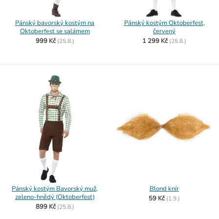
Pánský bavorský kostým na
Pánský kostým Oktoberfest,
Oktoberfest se salámem
červený
999 Kč
1 299 Kč
(
25.8.)
(
25.8.)
Pánský kostým Bavorský muž,
Blond knír
zeleno-hnědý (Oktoberfest)
59 Kč
(
1.9.)
899 Kč
(
25.8.)