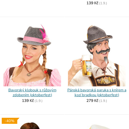
139 Kč
(
1.9.)
Bavorský klobouk s růžovým
Pánská bavorská paruka s knírem a
zdobením (oktoberfest)
kozí bradkou (oktoberfest)
139 Kč
279 Kč
(
1.9.)
(
1.9.)
-40%