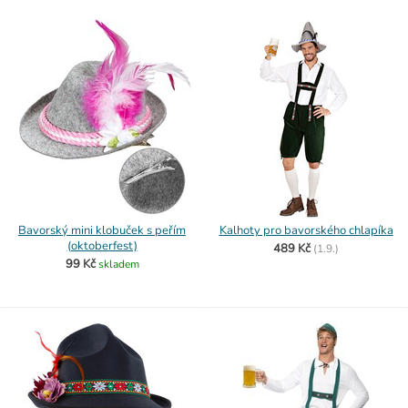
Bavorský mini klobuček s peřím
Kalhoty pro bavorského chlapíka
(oktoberfest)
489 Kč
(
1.9.)
99 Kč
skladem