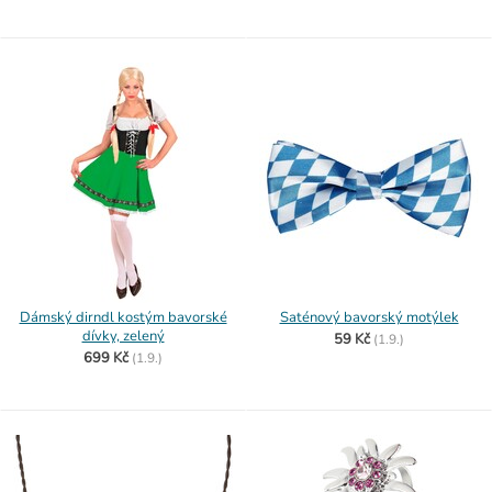
Dámský dirndl kostým bavorské
Saténový bavorský motýlek
dívky, zelený
59 Kč
(
1.9.)
699 Kč
(
1.9.)