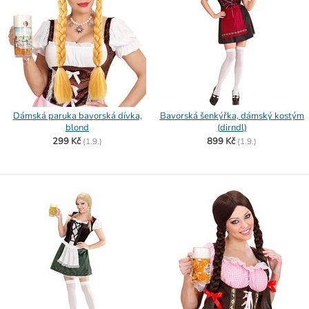
Dámská paruka bavorská dívka,
Bavorská šenkýřka, dámský kostým
blond
(dirndl)
299 Kč
899 Kč
(
1.9.)
(
1.9.)