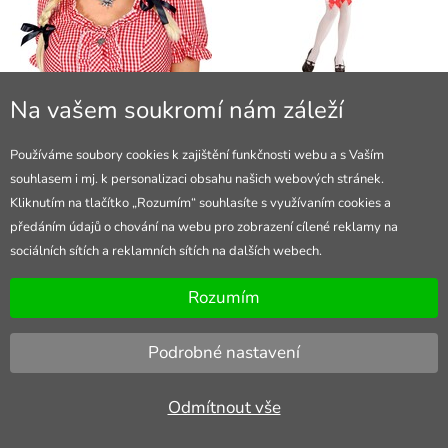
Dámská bavorská blond paruka se
Dámský dirndl kostým bavorská
Na vašem soukromí nám záleží
dvěma copy, Oktoberfest
dívka, Oktoberfest
279 Kč
359 Kč
(
1.9.)
(
1.9.)
Používáme soubory cookies k zajištění funkčnosti webu a s Vaším
souhlasem i mj. k personalizaci obsahu našich webových stránek.
Kliknutím na tlačítko „Rozumím“ souhlasíte s využívaním cookies a
předáním údajů o chování na webu pro zobrazení cílené reklamy na
sociálních sítích a reklamních sítích na dalších webech.
Rozumím
Podrobné nastavení
Odmítnout vše
Dámský dirndl kostým bavorská
Dámský zelený kostým dirndl