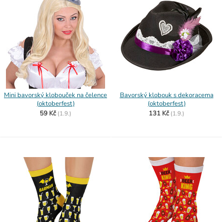
Mini bavorský klobouček na čelence
Bavorský klobouk s dekoracema
(oktoberfest)
(oktoberfest)
59 Kč
131 Kč
(
1.9.)
(
1.9.)