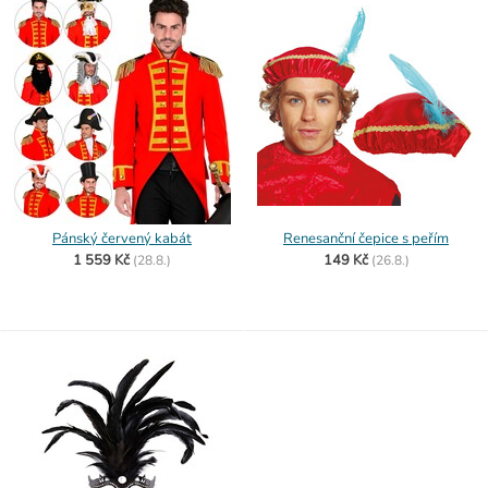
Pánský červený kabát
Renesanční čepice s peřím
1 559 Kč
149 Kč
(
28.8.)
(
26.8.)