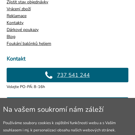
Zjistit stav objednávky
Vrácení zboží
Reklamace
Kontakty
Dárkové poukazy
Blog
Foukání balónků heliem
Kontakt
737 541 244
Volejte PO-PÁ: 8-16h
info@4lol.cz
Na vašem soukromí nám záleží
Rádi Vám poradíme a pomůžeme.
Používáme soubory cookies k zajištění funkčnosti webu a s Vaším
souhlasem i mj. k personalizaci obsahu našich webových stránek.
Prodejna Ostrava