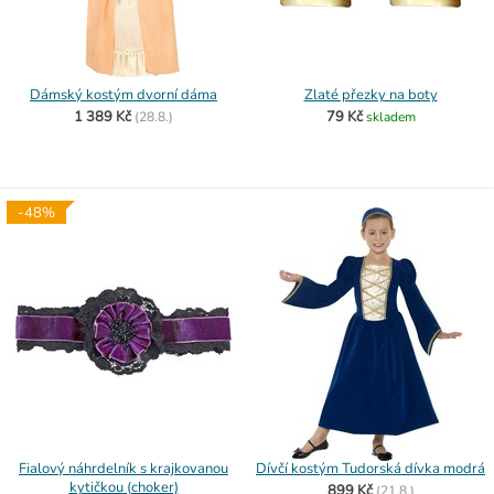
Dámský kostým dvorní dáma
Zlaté přezky na boty
1 389 Kč
79 Kč
(
28.8.)
skladem
-48%
Fialový náhrdelník s krajkovanou
Dívčí kostým Tudorská dívka modrá
kytičkou (choker)
899 Kč
(
21.8.)