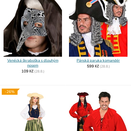
Venécká škraboška s dlouhým
Pánská paruka komandér
nosem
599 Kč
(
28.8.)
109 Kč
(
28.8.)
-26%