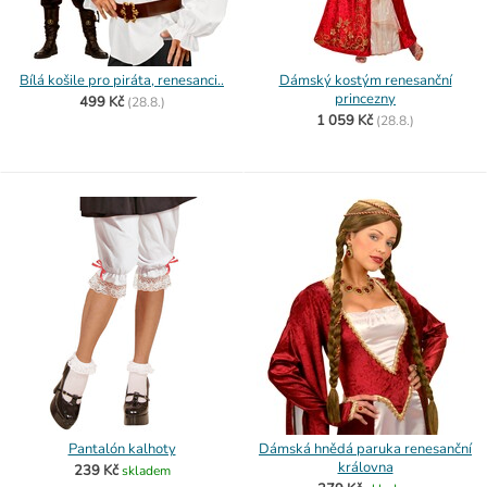
Bílá košile pro piráta, renesanci..
Dámský kostým renesanční
princezny
499 Kč
(
28.8.)
1 059 Kč
(
28.8.)
Pantalón kalhoty
Dámská hnědá paruka renesanční
královna
239 Kč
skladem