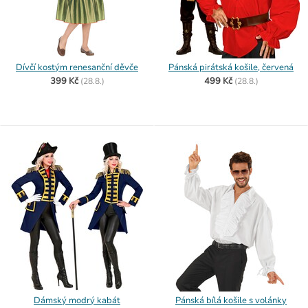
Dívčí kostým renesanční děvče
Pánská pirátská košile, červená
399 Kč
499 Kč
(
28.8.)
(
28.8.)
Dámský modrý kabát
Pánská bílá košile s volánky