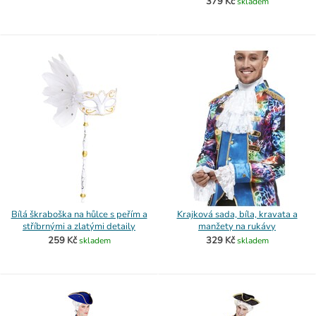
379 Kč
skladem
Bílá škraboška na hůlce s peřím a
Krajková sada, bíla, kravata a
stříbrnými a zlatými detaily
manžety na rukávy
259 Kč
329 Kč
skladem
skladem