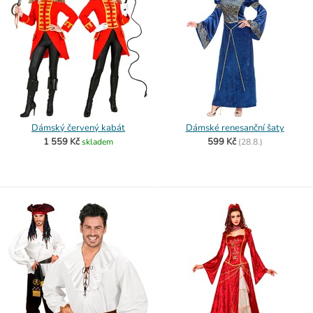
Dámský červený kabát
Dámské renesanční šaty
1 559 Kč
599 Kč
skladem
(
28.8.)