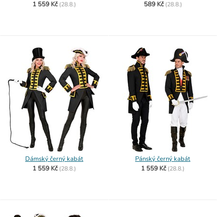
1 559 Kč
589 Kč
(
28.8.)
(
28.8.)
Dámský černý kabát
Pánský černý kabát
1 559 Kč
1 559 Kč
(
28.8.)
(
28.8.)