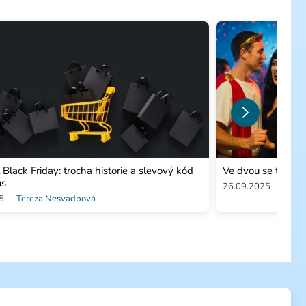
l Black Friday: trocha historie a slevový kód
Ve dvou se to lép
us
26.09.2025
Patri
5
Tereza Nesvadbová