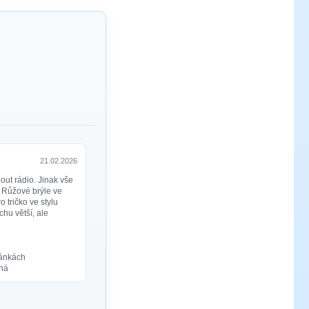
21.02.2026
ut rádio. Jinak vše
. Růžové brýle ve
 tričko ve stylu
chu větší, ale
ránkách
sná