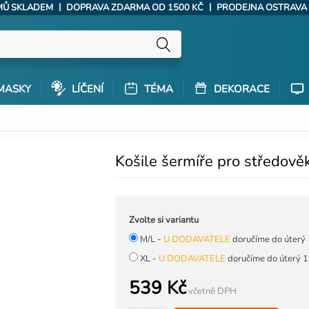
|
|
ÝMŮ SKLADEM
DOPRAVA ZDARMA OD 1500 KČ
PRODEJNA OSTRAVA
MASKY
LÍČENÍ
TÉMA
DEKORACE
Košile šermíře pro středověk
Zvolte si variantu
M/L -
U DODAVATELE
doručíme do úterý 
XL -
U DODAVATELE
doručíme do úterý 1
539 Kč
včetně DPH