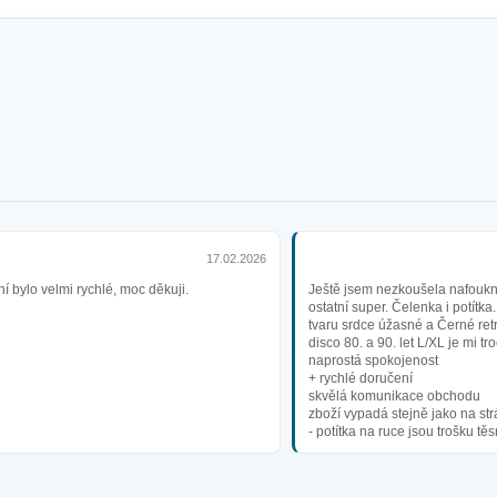
17.02.2026
í bylo velmi rychlé, moc děkuji.
Ještě jsem nezkoušela nafoukno
ostatní super. Čelenka i potítka
tvaru srdce úžasné a Černé retro
disco 80. a 90. let L/XL je mi tro
naprostá spokojenost
+ rychlé doručení
skvělá komunikace obchodu
zboží vypadá stejně jako na st
- potítka na ruce jsou trošku tě