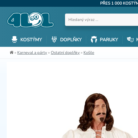
PŘES 1 000 KOST
KOSTÝMY
DOPLŇKY
PARUKY
»
Karneval a párty
»
Ostatní doplňky
»
Košile