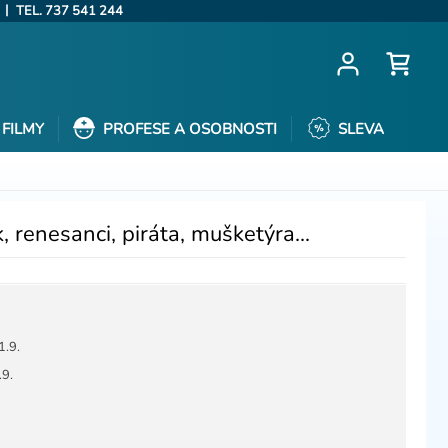
|
TEL. 737 541 244
FILMY
PROFESE A OSOBNOSTI
SLEVA
, renesanci, piráta, mušketýra...
1.9.
.9.