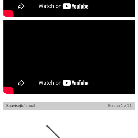
Související zboží
Strana
1
z
11