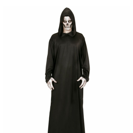
Halloweenský make up
kostlivec, smrtka
119 Kč
Plastová maska lebka
99 Kč