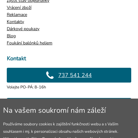
Zjistit stav objednávky
Vrácení zboží
Reklamace
Kontakty
Dárkové poukazy
Blog
Foukání balónků heliem
Kontakt
737 541 244
Volejte PO-PÁ: 8-16h
info@4lol.cz
Na vašem soukromí nám záleží
Rádi Vám poradíme a pomůžeme.
Používáme soubory cookies k zajištění funkčnosti webu a s Vaším
souhlasem i mj. k personalizaci obsahu našich webových stránek.
Prodejna Ostrava