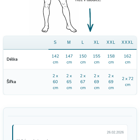
Náhrdelník s lebkami
47 Kč
S
M
L
XL
XXL
XXXL
142
147
150
155
158
162
Délka
cm
cm
cm
cm
cm
cm
2 x
2 x
2 x
2 x
2 x
2 x 72
Šířka
60
65
67
69
69
cm
cm
cm
cm
cm
cm
Skládací hůl s lebkou, 105 cm
26.02.2026
109 Kč