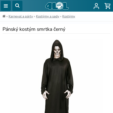
»
Karneval a párty
»
Kostýmy a sady
»
Kostýmy
Pánský kostým smrtka černý