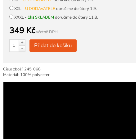
XL -
U DODAVATELE
doručíme do úterý 1.9.
XXL -
U DODAVATELE
doručíme do úterý 1.9.
XXXL -
1ks
SKLADEM
doručíme do úterý 11.8.
349 Kč
včetně DPH
+
Přidat do košíku
-
Číslo zboží:
245
068
Materiál: 100% polyester