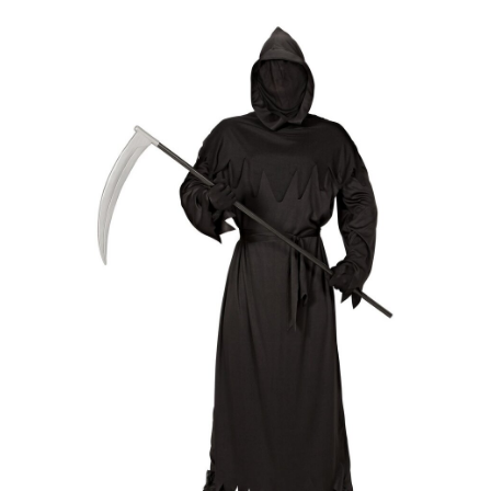
Plastová maska lebka
99 Kč
Rukavice černé
69 Kč