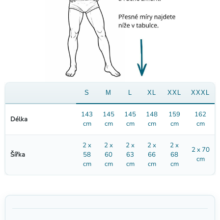
Černé rukavice kostlivec
59 Kč
S
M
L
XL
XXL
XXXL
143
145
145
148
159
162
Délka
cm
cm
cm
cm
cm
cm
2 x
2 x
2 x
2 x
2 x
2 x 70
Šířka
58
60
63
66
68
cm
cm
cm
cm
cm
cm
Zakrvácená mačeta 52 cm
109 Kč