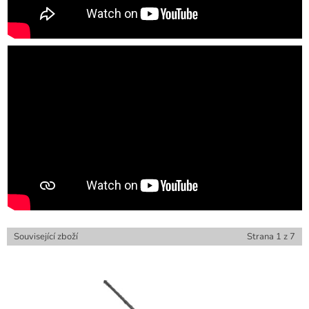
Související zboží
Strana
1
z
7