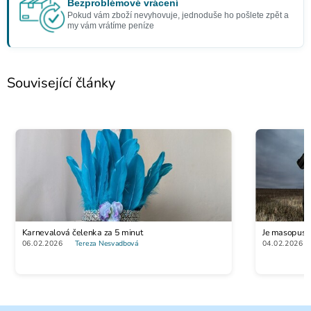
Bezproblémové vrácení
Pokud vám zboží nevyhovuje, jednoduše ho pošlete zpět a
my vám vrátíme peníze
Související články
Karnevalová čelenka za 5 minut
Je masopustn
06.02.2026
Tereza Nesvadbová
04.02.2026