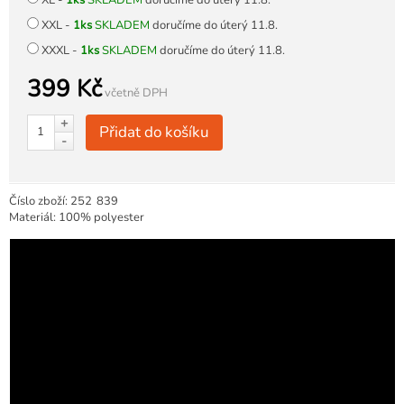
XL -
1ks
SKLADEM
doručíme do úterý 11.8.
XXL -
1ks
SKLADEM
doručíme do úterý 11.8.
XXXL -
1ks
SKLADEM
doručíme do úterý 11.8.
399 Kč
včetně DPH
+
Přidat do košíku
-
Číslo zboží:
252
839
Materiál: 100% polyester