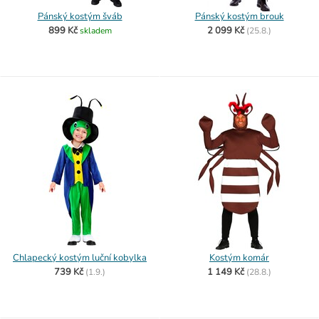
Pánský kostým šváb
Pánský kostým brouk
899 Kč
2 099 Kč
skladem
(
25.8.)
Chlapecký kostým luční kobylka
Kostým komár
739 Kč
1 149 Kč
(
1.9.)
(
28.8.)