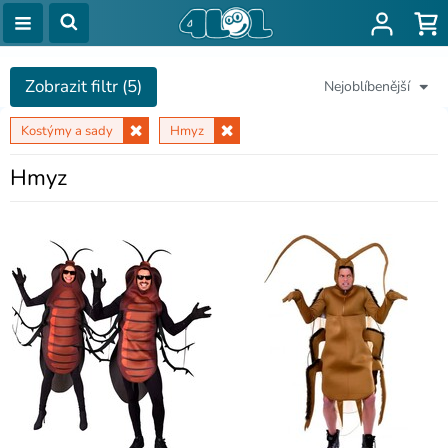
Zobrazit filtr (5)
Nejoblíbenější
Kostýmy a sady
Hmyz
Hmyz