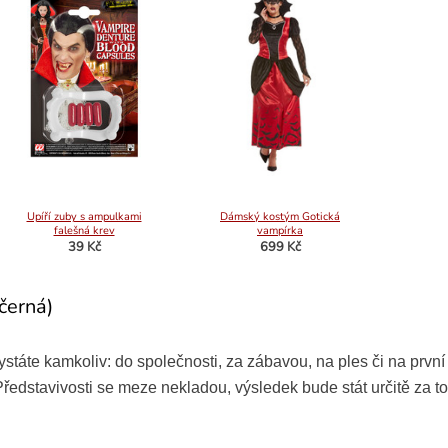
Upíří zuby s ampulkami
Dámský kostým Gotická
falešná krev
vampírka
39 Kč
699 Kč
 černá)
ystáte kamkoliv: do společnosti, za zábavou, na ples či na první
 Představivosti se meze nekladou, výsledek bude stát určitě za to