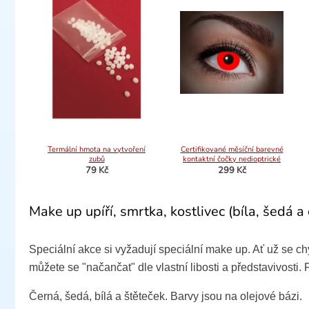
Termální hmota na vytvoření
Certifikované měsíční barevné
zubů
kontaktní čočky nedioptrické
UV Flash Red
79 Kč
299 Kč
84089041.U72
Make up upíří, smrtka, kostlivec (bíla, šedá a
Speciální akce si vyžadují speciální make up. Ať už se ch
můžete se "načančat" dle vlastní libosti a představivosti.
Černá, šedá, bílá a štěteček. Barvy jsou na olejové bázi.