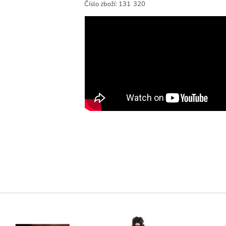
Číslo zboží:
131
320