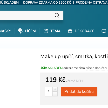
|
|
ÝMŮ SKLADEM
DOPRAVA ZDARMA OD 1500 KČ
PRODEJNA OSTRAVA
MASKY
LÍČENÍ
TÉMA
DEKORACE
Make up upíří, smrtka, kostli
10ks
SKLADEM
odesíláme zítra
více o doručení
119 Kč
včetně DPH
+
Přidat do košíku
-