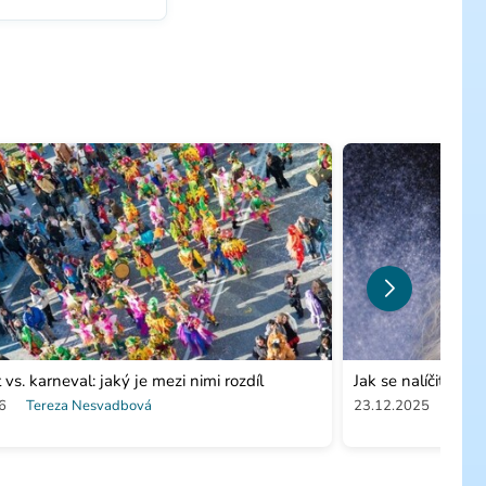
vs. karneval: jaký je mezi nimi rozdíl
Jak se nalíčit jak
6
Tereza Nesvadbová
23.12.2025
Tere