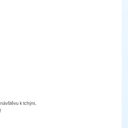
 návštěvu k tchýni,
!