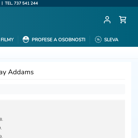
|
TEL. 737 541 244
FILMY
PROFESE A OSOBNOSTI
SLEVA
day Addams
8.
9.
9.