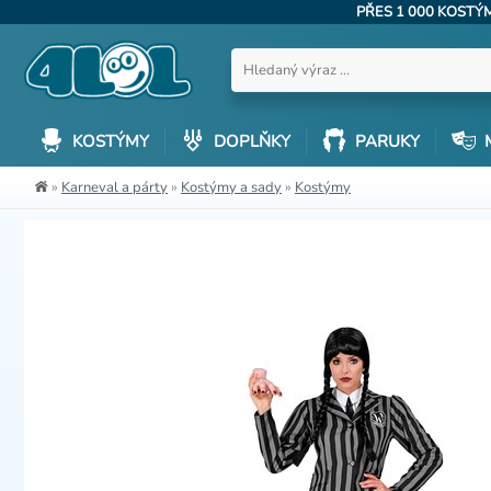
PŘES 1 000 KOST
KOSTÝMY
DOPLŇKY
PARUKY
»
Karneval a párty
»
Kostýmy a sady
»
Kostýmy