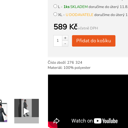
L -
1ks
SKLADEM
doručíme do úterý 11.8
XL -
U DODAVATELE
doručíme do úterý 1
589 Kč
včetně DPH
+
Přidat do košíku
-
Číslo zboží:
276
324
Materiál: 100% polyester