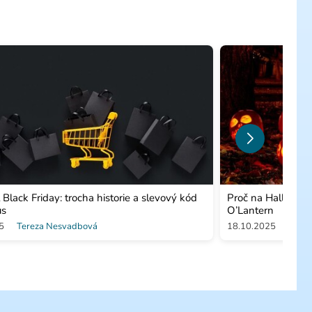
l Black Friday: trocha historie a slevový kód
Proč na Hallowee
us
O’Lantern
5
Tereza Nesvadbová
18.10.2025
Tere