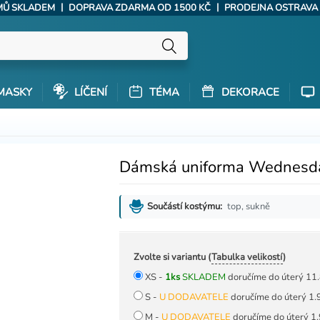
|
|
ÝMŮ SKLADEM
DOPRAVA ZDARMA OD 1500 KČ
PRODEJNA OSTRAVA
MASKY
LÍČENÍ
TÉMA
DEKORACE
Dámská uniforma Wednes
top, sukně
Součástí kostýmu:
Zvolte si variantu (
Tabulka velikostí
)
XS -
1ks
SKLADEM
doručíme do úterý 11.
S -
U DODAVATELE
doručíme do úterý 1.
M -
U DODAVATELE
doručíme do úterý 1.