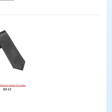
ténová tenká kravata
89 Kč