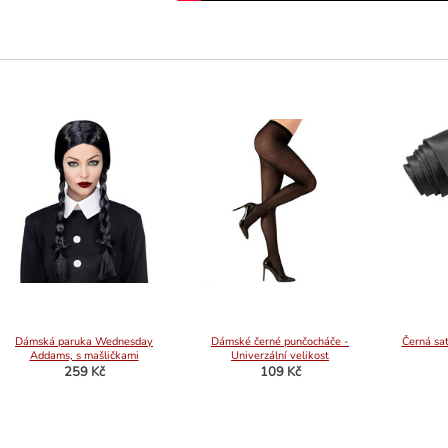
Dámská paruka Wednesday
Dámské černé punčocháče -
Černá sa
Addams, s mašličkami
Univerzální velikost
259 Kč
109 Kč