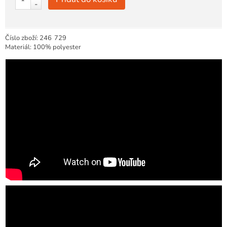
-
Číslo zboží:
246
729
Materiál: 100% polyester