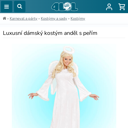
»
Karneval a párty
»
Kostýmy a sady
»
Kostýmy
Luxusní dámský kostým anděl s peřím