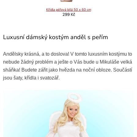
Křídla péřová bílá 50 x 60 cm
299 Kč
Luxusní dámský kostým anděl s peřím
Andělsky krásná, a to doslova! V tomto luxusním kostýmu to
nebude žádný problém a ješte o Vás bude u Mikuláše velká
sháňka! Budete zářit jako hvězda na noční obloze. Součástí
jsou šaty, křídla i svatozář.
Paruka anděl bílá
259 Kč