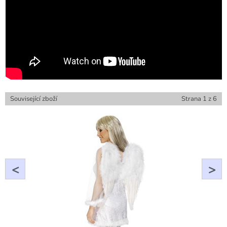
Související zboží
Strana
1
z
6
<
>