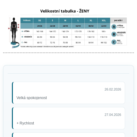
Stříbrné (andělské)
punčocháče s glittry
139 Kč
26.02.2026
Velká spokojenost
27.04.2026
Bílý sprej na vlasy, 125ml
+ Rychlost
79 Kč