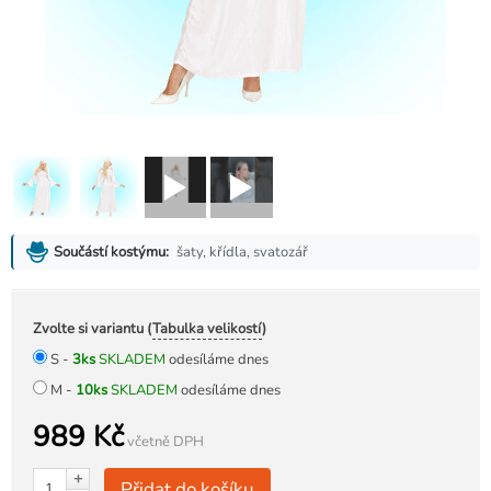
šaty, křídla, svatozář
Součástí kostýmu:
Zvolte si variantu (
Tabulka velikostí
)
S -
3ks
SKLADEM
odesíláme dnes
M -
10ks
SKLADEM
odesíláme dnes
989 Kč
včetně DPH
+
Přidat do košíku