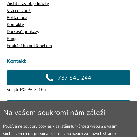
Zjistit stav objednávky
Vrácení zboží
Reklamace
Kontakty
Dárkové poukazy
Blog
Foukání balónků heliem
Kontakt
737 541 244
Volejte PO-PÁ: 8-16h
info@4lol.cz
Na vašem soukromí nám záleží
Rádi Vám poradíme a pomůžeme.
Používáme soubory cookies k zajištění funkčnosti webu a s Vaším
souhlasem i mj. k personalizaci obsahu našich webových stránek.
Prodejna Ostrava