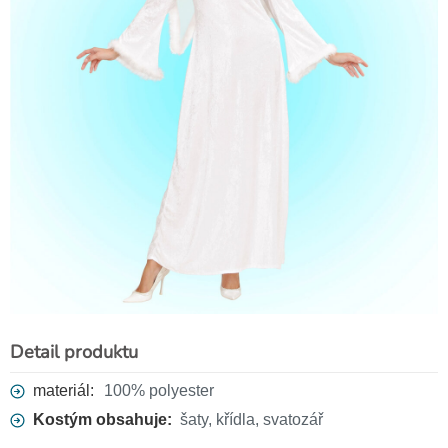
Látkové rukavice bílé 52 cm
139 Kč
Detail produktu
materiál:
100% polyester
Kostým obsahuje:
šaty, křídla, svatozář