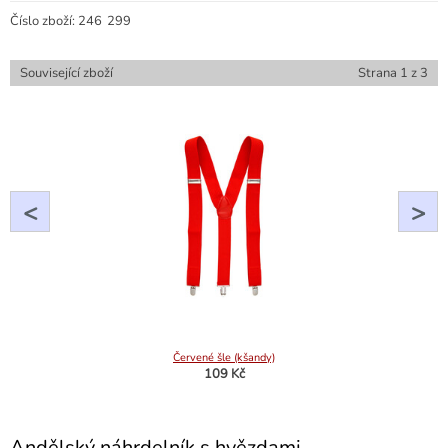
Číslo zboží:
246
299
Související zboží
Strana
1
z
3
<
>
Červené šle (kšandy)
109 Kč
Andělský náhrdelník s hvězdami