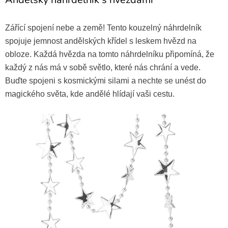
Zářící spojení nebe a země! Tento kouzelný náhrdelník
spojuje jemnost andělských křídel s leskem hvězd na
obloze. Každá hvězda na tomto náhrdelníku připomíná, že
každý z nás má v sobě světlo, které nás chrání a vede.
Buďte spojeni s kosmickými silami a nechte se unést do
magického světa, kde andělé hlídají vaši cestu.
Andělská sada (křídla s flittry,
svatozář)
219 Kč