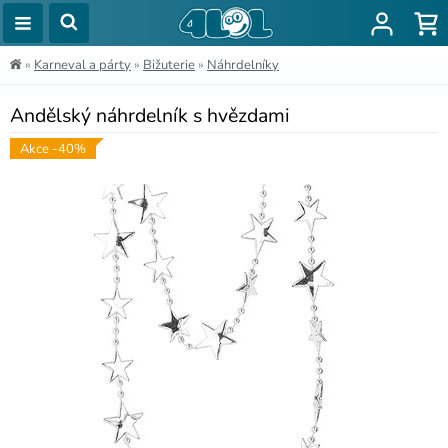
»
Karneval a párty
»
Bižuterie
»
Náhrdelníky
Andělský náhrdelník s hvězdami
Akce -40%