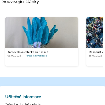
Související články
Karnevalová čelenka za 5 minut
Masopust vs. 
06.02.2026
Tereza Nesvadbová
15.01.2026
Užitečné informace
Způsoby dodání a platby