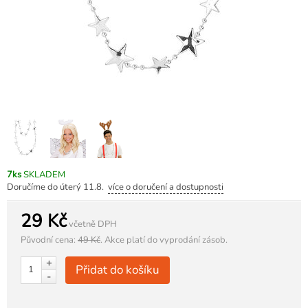
7ks
SKLADEM
Doručíme do úterý 11.8.
více o doručení a dostupnosti
29 Kč
včetně DPH
Původní cena:
49 Kč
.
Akce platí do vyprodání zásob.
+
Přidat do košíku
-