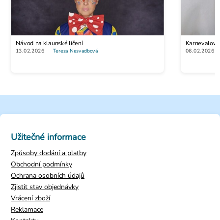
Návod na klaunské líčení
Karnevalová 
13.02.2026
Tereza Nesvadbová
06.02.2026
Užitečné informace
Způsoby dodání a platby
Obchodní podmínky
Ochrana osobních údajů
Zjistit stav objednávky
Vrácení zboží
Reklamace