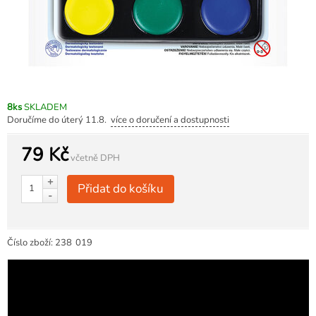
8ks
SKLADEM
Doručíme do úterý 11.8.
více o doručení a dostupnosti
79 Kč
včetně DPH
+
Přidat do košíku
-
Číslo zboží:
238
019