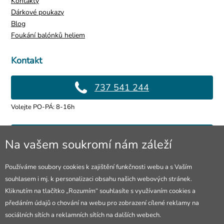
Kontakty
Dárkové poukazy
Blog
Foukání balónků heliem
Kontakt
737 541 244
Volejte PO-PÁ: 8-16h
info@4lol.cz
Na vašem soukromí nám záleží
Rádi Vám poradíme a pomůžeme.
Používáme soubory cookies k zajištění funkčnosti webu a s Vaším
souhlasem i mj. k personalizaci obsahu našich webových stránek.
Prodejna Ostrava
Kliknutím na tlačítko „Rozumím“ souhlasíte s využívaním cookies a
předáním údajů o chování na webu pro zobrazení cílené reklamy na
28. října 250/285
sociálních sítích a reklamních sítích na dalších webech.