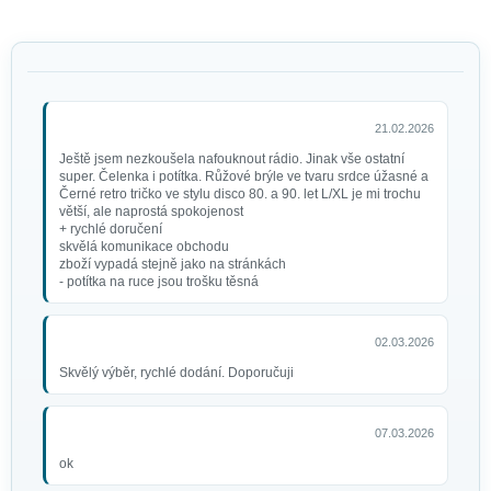
21.02.2026
Ještě jsem nezkoušela nafouknout rádio. Jinak vše ostatní
super. Čelenka i potítka. Růžové brýle ve tvaru srdce úžasné a
Černé retro tričko ve stylu disco 80. a 90. let L/XL je mi trochu
větší, ale naprostá spokojenost
+ rychlé doručení
skvělá komunikace obchodu
zboží vypadá stejně jako na stránkách
- potítka na ruce jsou trošku těsná
02.03.2026
Skvělý výběr, rychlé dodání. Doporučuji
07.03.2026
ok