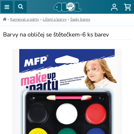
»
Karneval a párty
»
Líčení a barvy
»
Sady barev
Barvy na obličej se štětečkem-6 ks barev