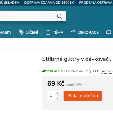
|
|
ÝMŮ SKLADEM
DOPRAVA ZDARMA OD 1500 KČ
PRODEJNA OSTRAVA
MASKY
LÍČENÍ
TÉMA
DEKORACE
Stříbrné glittry v dávkovači
4ks
SKLADEM
Doručíme do úterý 11.8.
více o 
69 Kč
včetně DPH
+
Přidat do košíku
-