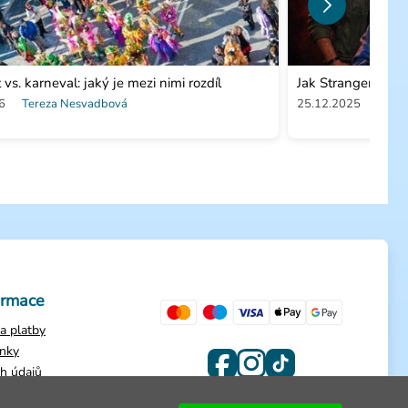
vs. karneval: jaký je mezi nimi rozdíl
Jak Stranger Thi
6
Tereza Nesvadbová
25.12.2025
Tere
ormace
a platby
nky
h údajů
dnávky