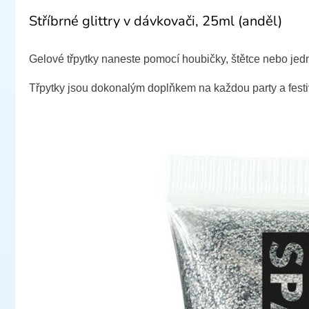
Stříbrné glittry v dávkovači, 25ml (anděl)
Gelové třpytky naneste pomocí houbičky, štětce nebo jedn
Třpytky jsou dokonalým doplňkem na každou party a festiv