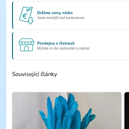
Držíme ceny nízko
Jsme levnější než konkurence
Prodejna v Ostravě
Můžete si vše vyzkoušet a osahat
Související články