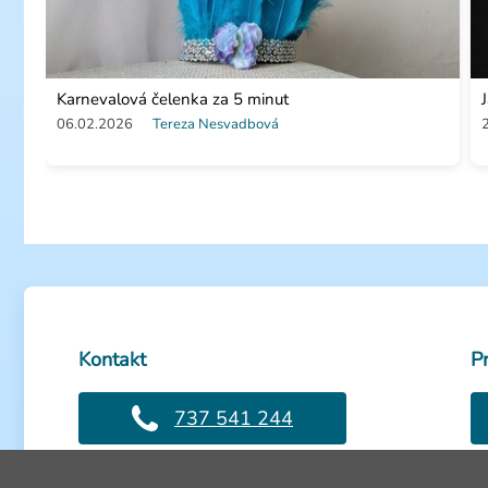
Karnevalová čelenka za 5 minut
06.02.2026
Tereza Nesvadbová
Kontakt
P
737 541 244
Volejte PO-PÁ: 8-16h
Ot