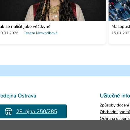
Jak se nalíčit jako věštkyně
Masopust 
29.01.2026
Tereza Nesvadbová
15.01.202
rodejna Ostrava
Užitečné inf
Způsoby dodání 
28. října 250/285
Obchodní podmí
Ochrana osobníc
evřeno Po-Pá 8-16h
Zjistit stav obje