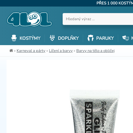
PŘES 1 000 KOST
KOSTÝMY
DOPLŇKY
PARUKY
»
Karneval a párty
»
Líčení a barvy
»
Barvy na tělo a obličej