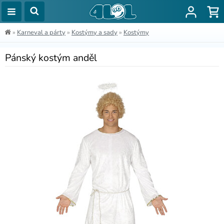
»
Karneval a párty
»
Kostýmy a sady
»
Kostýmy
Pánský kostým anděl