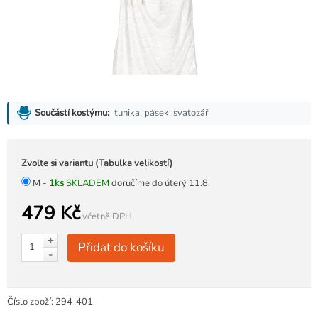
tunika, pásek, svatozář
Součástí kostýmu:
Zvolte si variantu (
Tabulka velikostí
)
M -
1ks
SKLADEM
doručíme do úterý 11.8.
479 Kč
včetně DPH
+
Přidat do košíku
-
Číslo zboží:
294
401