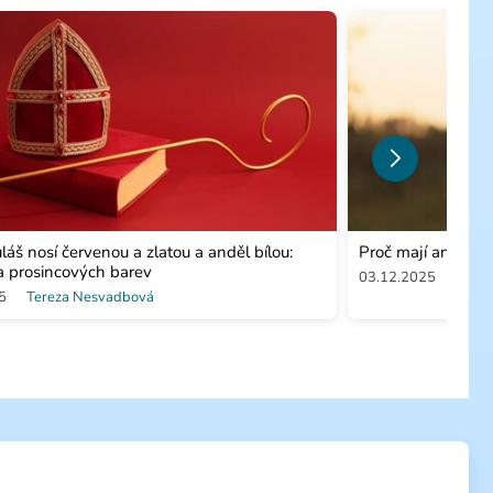
láš nosí červenou a zlatou a anděl bílou:
Proč mají andělé k
a prosincových barev
03.12.2025
Tere
5
Tereza Nesvadbová