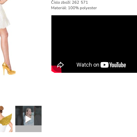
Číslo zboží:
262
571
Materiál: 100% polyester