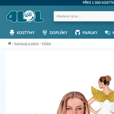
PŘES 1 000 KOST
KOSTÝMY
DOPLŇKY
PARUKY
»
Karneval a párty
»
Křídla