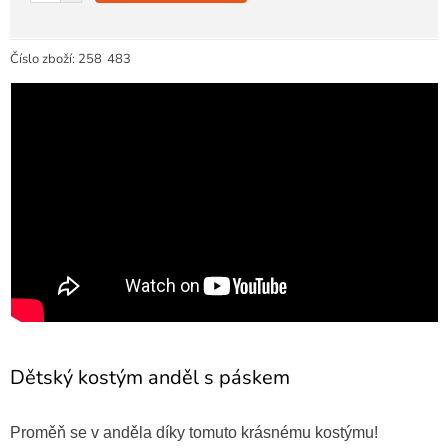
Číslo zboží:
258
483
Dětský kostým anděl s páskem
Proměň se v anděla díky tomuto krásnému kostýmu!