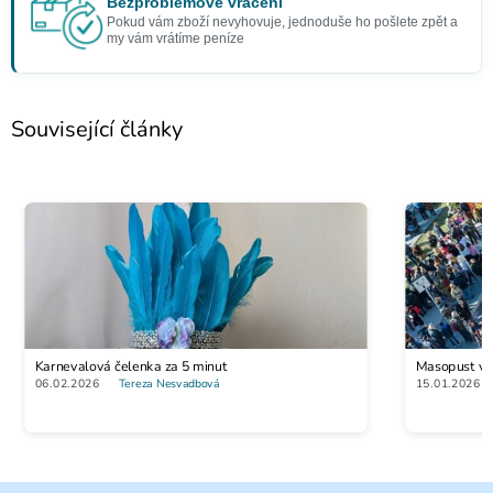
Bezproblémové vrácení
Pokud vám zboží nevyhovuje, jednoduše ho pošlete zpět a
my vám vrátíme peníze
Související články
Karnevalová čelenka za 5 minut
Masopust vs. 
06.02.2026
Tereza Nesvadbová
15.01.2026