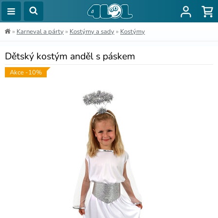
»
Karneval a párty
»
Kostýmy a sady
»
Kostýmy
Dětský kostým anděl s páskem
Akce -10%