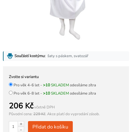
šaty s páskem, svatozář
Součástí kostýmu:
Zvolte si variantu
Pro věk 4-6 let -
>10
SKLADEM
odesíláme zítra
Pro věk 6-8 let -
>10
SKLADEM
odesíláme zítra
206 Kč
včetně DPH
Původní cena:
229 Kč
.
Akce platí do vyprodání zásob.
+
Přidat do košíku
-