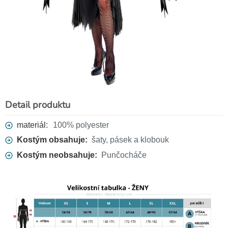
Detail produktu
Černé síťované punčocháče
99 Kč
materiál:
100% polyester
Kostým obsahuje:
šaty, pásek a klobouk
Kostým neobsahuje:
Punčocháče