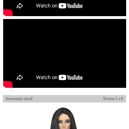
Související zboží
Strana
1
z
6