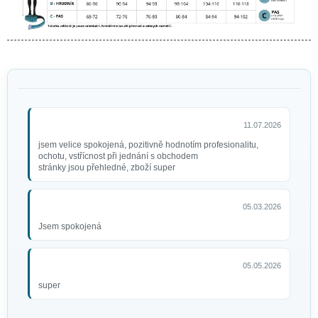
Luxusní čarodějnické koště,
skládací
399 Kč
11.07.2026
jsem velice spokojená, pozitivně hodnotím profesionalitu,
ochotu, vstřícnost při jednání s obchodem
stránky jsou přehledné, zboží super
05.03.2026
Jsem spokojená
05.05.2026
super
Černé čarodějnické jumbo
nehty
49 Kč