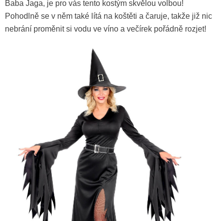
Baba Jaga, je pro vás tento kostým skvělou volbou!
Pohodlně se v něm také lítá na koštěti a čaruje, takže již nic
Punčocháče černé s bílou
nebrání proměnit si vodu ve víno a večírek pořádně rozjet!
pavoučí sítí
169 Kč
Černý lak na nehty 8ml
59 Kč