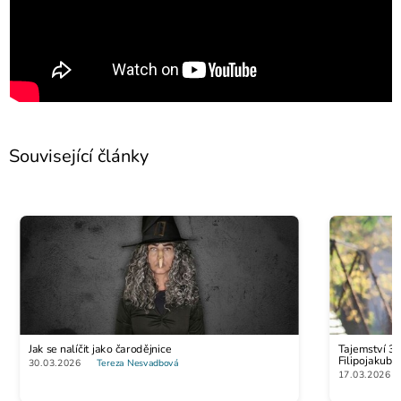
Související články
Jak se nalíčit jako čarodějnice
Tajemství 30
Filipojakubs
30.03.2026
Tereza Nesvadbová
17.03.2026