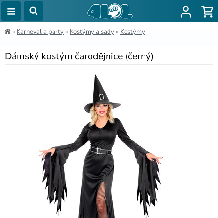
»
Karneval a párty
»
Kostýmy a sady
»
Kostýmy
Dámský kostým čarodějnice (černý)