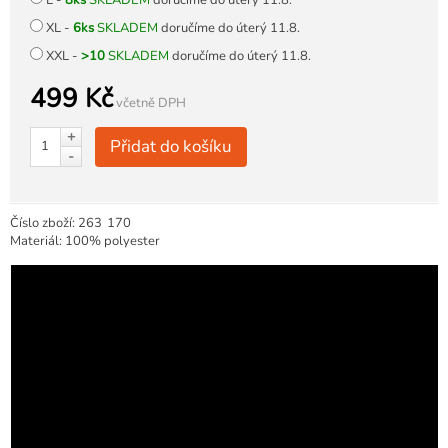
L -
8ks
SKLADEM
doručíme do úterý 11.8.
XL -
6ks
SKLADEM
doručíme do úterý 11.8.
XXL -
>10
SKLADEM
doručíme do úterý 11.8.
499 Kč
včetně DPH
+
Přidat do košíku
-
Číslo zboží:
263
170
Materiál: 100% polyester