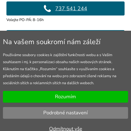
737 541 244
Volejte PO-PÁ: 8-16h
info@4lol.cz
Na vašem soukromí nám záleží
Rádi Vám poradíme a pomůžeme.
Používáme soubory cookies k zajištění funkčnosti webu a s Vaším
souhlasem i mj. k personalizaci obsahu našich webových stránek.
Prodejna Ostrava
Kliknutím na tlačítko „Rozumím“ souhlasíte s využívaním cookies a
předáním údajů o chování na webu pro zobrazení cílené reklamy na
28. října 250/285
sociálních sítích a reklamních sítích na dalších webech.
Otevřeno Po-Pá 8-16h
Rozumím
Podrobné nastavení
Odmítnout vše