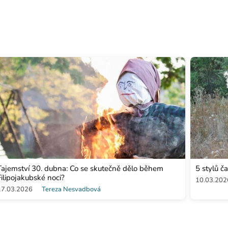
Tajemství 30. dubna: Co se skutečně dělo během
5 stylů ča
Filipojakubské noci?
10.03.202
17.03.2026
Tereza Nesvadbová