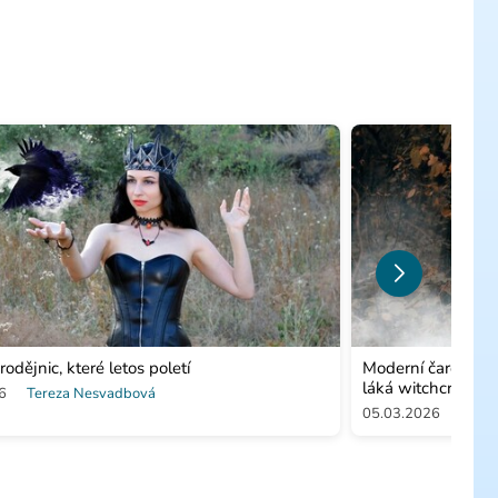
rodějnic, které letos poletí
Moderní čarodějnic
láká witchcraft?
6
Tereza Nesvadbová
05.03.2026
Tere