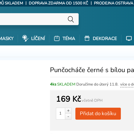
|
|
ÝMŮ SKLADEM
DOPRAVA ZDARMA OD 1500 KČ
PRODEJNA OSTRAVA
MASKY
LÍČENÍ
TÉMA
DEKORACE
Punčocháče černé s bílou pav
4ks
SKLADEM
Doručíme do úterý 11.8.
více o 
169 Kč
včetně DPH
+
Přidat do košíku
-