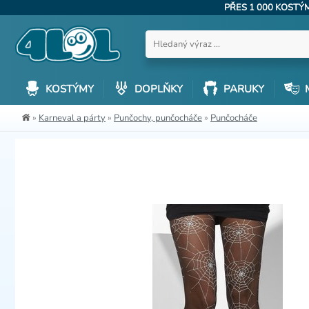
PŘES 1 000 KOST
KOSTÝMY
DOPLŇKY
PARUKY
»
Karneval a párty
»
Punčochy, punčocháče
»
Punčocháče