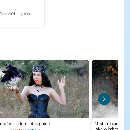
šlete zpět a my vám
rodějnic, které letos poletí
Moderní čarodějnic
láká witchcraft?