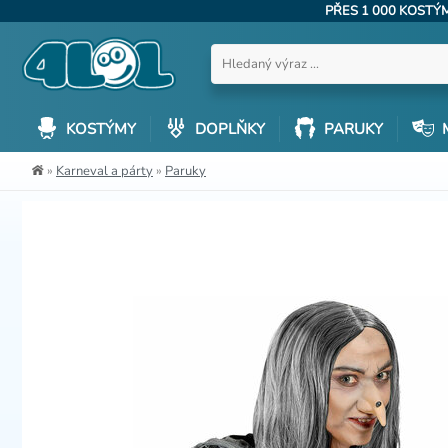
PŘES 1 000 KOST
KOSTÝMY
DOPLŇKY
PARUKY
»
Karneval a párty
»
Paruky