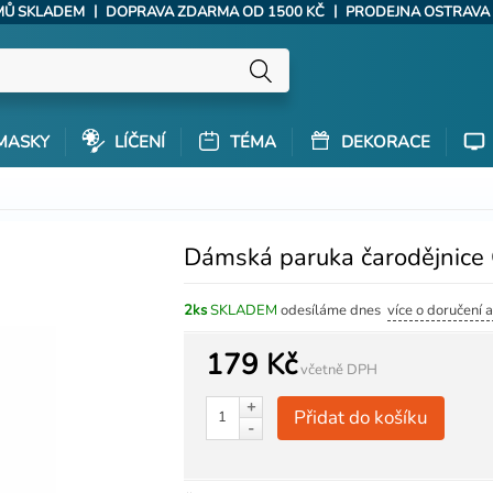
|
|
ÝMŮ SKLADEM
DOPRAVA ZDARMA OD 1500 KČ
PRODEJNA OSTRAVA
MASKY
LÍČENÍ
TÉMA
DEKORACE
Dámská paruka čarodějnice 
2ks
SKLADEM
odesíláme dnes
více o doručení 
179 Kč
včetně DPH
+
Přidat do košíku
-