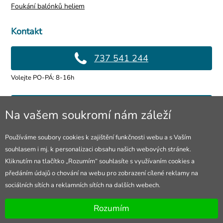
Foukání balónků heliem
Kontakt
737 541 244
Volejte PO-PÁ: 8-16h
info@4lol.cz
Na vašem soukromí nám záleží
Rádi Vám poradíme a pomůžeme.
Používáme soubory cookies k zajištění funkčnosti webu a s Vaším
souhlasem i mj. k personalizaci obsahu našich webových stránek.
Prodejna Ostrava
Kliknutím na tlačítko „Rozumím“ souhlasíte s využívaním cookies a
předáním údajů o chování na webu pro zobrazení cílené reklamy na
28. října 250/285
sociálních sítích a reklamních sítích na dalších webech.
Otevřeno Po-Pá 8-16h
Rozumím