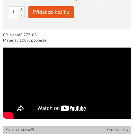
+
Přidat do košíku
-
Číslo zboží:
277
031
Materiál: 100% polyester
Související zboží
Strana
1
z
6