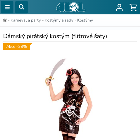
»
Karneval a párty
»
Kostýmy a sady
»
Kostýmy
Dámský pirátský kostým (flitrové šaty)
Akce -28%