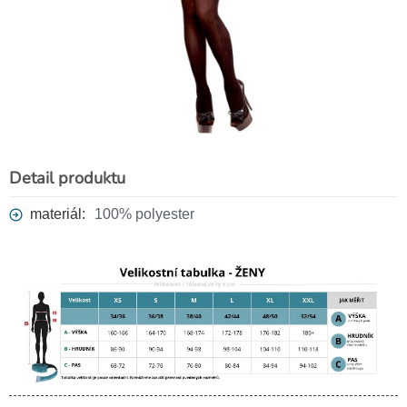
Síťované punčochy s krajkou,
jemný vzor
259 Kč
Detail produktu
materiál:
100% polyester
Stará pirátská šavle 48 cm
69 Kč