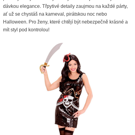
dávkou elegance. Třpytivé detaily zaujmou na každé párty,
ať už se chystáš na karneval, pirátskou noc nebo
Halloween. Pro ženy, které chtějí být nebezpečně krásné a
mít styl pod kontrolou!
Klobouk "triton" se zlatým
lemem
139 Kč