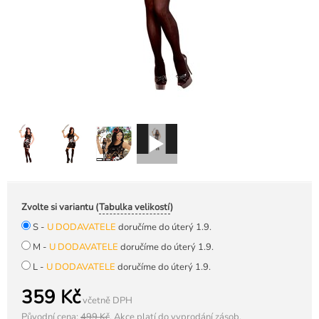
Zvolte si variantu (
Tabulka velikostí
)
S -
U DODAVATELE
doručíme do úterý 1.9.
M -
U DODAVATELE
doručíme do úterý 1.9.
L -
U DODAVATELE
doručíme do úterý 1.9.
359 Kč
včetně DPH
Původní cena:
499 Kč
.
Akce platí do vyprodání zásob.