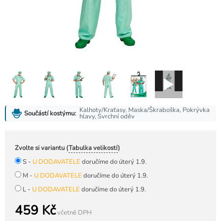
Kalhoty/Kraťasy, Maska/Škraboška, Pokrývka
Součástí kostýmu:
hlavy, Svrchní oděv
Zvolte si variantu (
Tabulka velikostí
)
S -
U DODAVATELE
doručíme do úterý 1.9.
M -
U DODAVATELE
doručíme do úterý 1.9.
L -
U DODAVATELE
doručíme do úterý 1.9.
459 Kč
včetně DPH