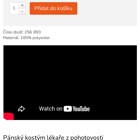
+
Přidat do košíku
-
Číslo zboží:
256
893
Materiál: 100% polyester
Pánský kostým lékaře z pohotovosti