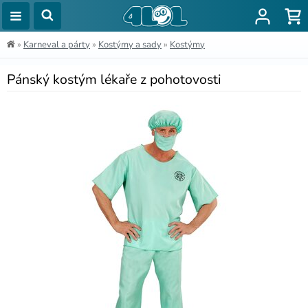
»
Karneval a párty
»
Kostýmy a sady
»
Kostýmy
Pánský kostým lékaře z pohotovosti