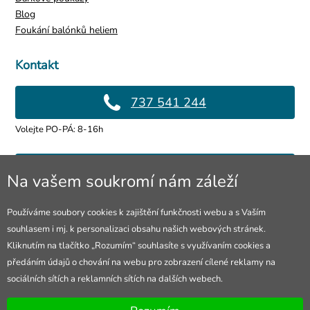
Blog
Foukání balónků heliem
Kontakt
737 541 244
Volejte PO-PÁ: 8-16h
info@4lol.cz
Na vašem soukromí nám záleží
Rádi Vám poradíme a pomůžeme.
Používáme soubory cookies k zajištění funkčnosti webu a s Vaším
souhlasem i mj. k personalizaci obsahu našich webových stránek.
Prodejna Ostrava
Kliknutím na tlačítko „Rozumím“ souhlasíte s využívaním cookies a
předáním údajů o chování na webu pro zobrazení cílené reklamy na
28. října 250/285
sociálních sítích a reklamních sítích na dalších webech.
Otevřeno Po-Pá 8-16h