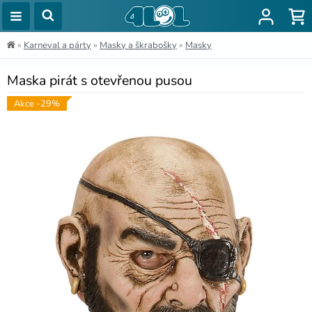
»
Karneval a párty
»
Masky a škrabošky
»
Masky
Maska pirát s otevřenou pusou
Akce -29%