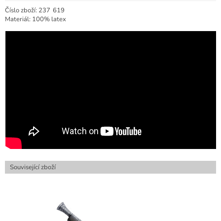
Číslo zboží:
237
619
Materiál: 100% latex
Související zboží