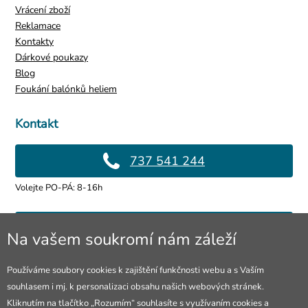
Vrácení zboží
Reklamace
Kontakty
Dárkové poukazy
Blog
Foukání balónků heliem
Kontakt
737 541 244
Volejte PO-PÁ: 8-16h
info@4lol.cz
Na vašem soukromí nám záleží
Rádi Vám poradíme a pomůžeme.
Používáme soubory cookies k zajištění funkčnosti webu a s Vaším
souhlasem i mj. k personalizaci obsahu našich webových stránek.
Prodejna Ostrava
Kliknutím na tlačítko „Rozumím“ souhlasíte s využívaním cookies a