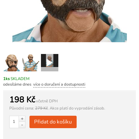
1ks
SKLADEM
odesíláme dnes
více o doručení a dostupnosti
198 Kč
včetně DPH
Původní cena:
279 Kč
.
Akce platí do vyprodání zásob.
+
Přidat do košíku
-