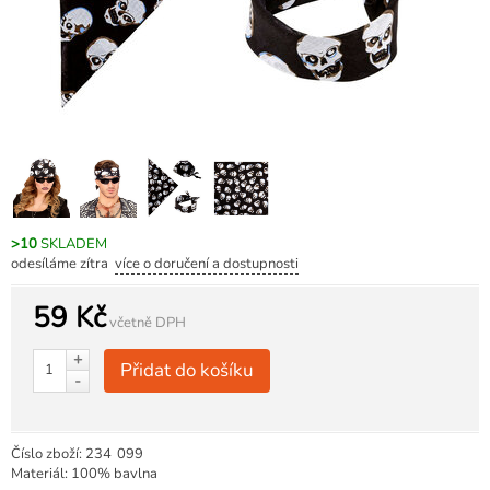
>10
SKLADEM
odesíláme zítra
více o doručení a dostupnosti
59 Kč
včetně DPH
+
Přidat do košíku
-
Číslo zboží:
234
099
Materiál: 100% bavlna