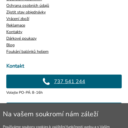
Ochrana osobních údajů
Zjistit stav objednávky
Čarodějnický kotlík malý
Vrácení zboží
179 Kč
Reklamace
Kontakty
Dárkové poukazy
Blog
Foukání balónků heliem
Kontakt
737 541 244
Volejte PO-PÁ: 8-16h
info@4lol.cz
Na vašem soukromí nám záleží
Rádi Vám poradíme a pomůžeme.
Používáme soubory cookies k zajištění funkčnosti webu a s Vaším