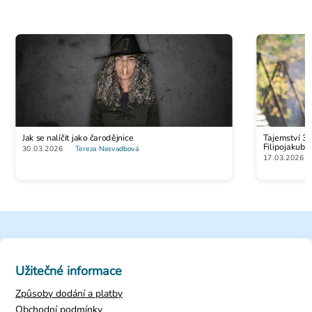
Pavoučí náušnice
Jak se nalíčit jako čarodějnice
Tajemství 30
49 Kč
Filipojakubs
30.03.2026
Tereza Nesvadbová
17.03.2026
Užitečné informace
Způsoby dodání a platby
Obchodní podmínky