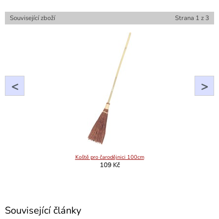
Související zboží
Strana
1
z
3
<
>
Koště pro čarodějnici 100cm
109 Kč
Související články