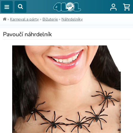
»
Karneval a párty
»
Bižuterie
»
Náhrdelníky
Pavoučí náhrdelník