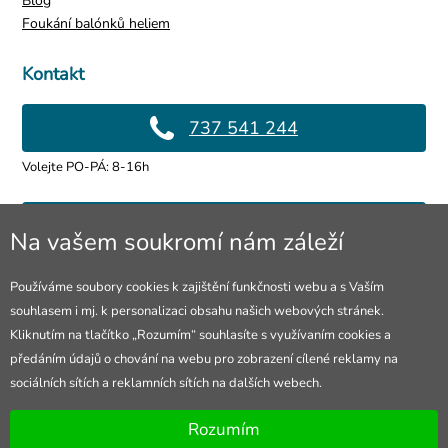
Blog
Foukání balónků heliem
Kontakt
737 541 244
Volejte PO-PÁ: 8-16h
info@4lol.cz
Na vašem soukromí nám záleží
Rádi Vám poradíme a pomůžeme.
Používáme soubory cookies k zajištění funkčnosti webu a s Vaším
souhlasem i mj. k personalizaci obsahu našich webových stránek.
Prodejna Ostrava
Kliknutím na tlačítko „Rozumím“ souhlasíte s využívaním cookies a
předáním údajů o chování na webu pro zobrazení cílené reklamy na
28. října 250/285
sociálních sítích a reklamních sítích na dalších webech.
Otevřeno Po-Pá 8-16h
Rozumím