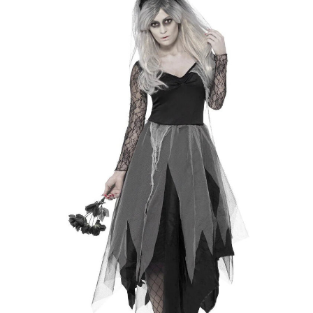
Halloweenská make up Sada
duch, smrtka
239 Kč