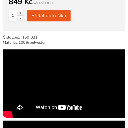
849 Kč
včetně DPH
+
Přidat do košíku
-
Číslo zboží:
150
031
Materiál: 100% polyester