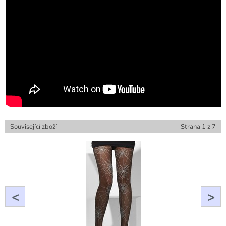
Související zboží
Strana
1
z
7
<
>