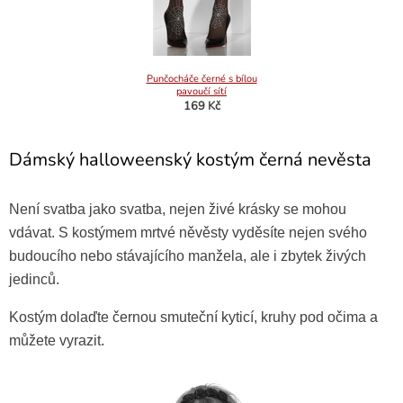
Punčocháče černé s bílou
pavoučí sítí
169 Kč
Dámský halloweenský kostým černá nevěsta
Není svatba jako svatba, nejen živé krásky se mohou
vdávat. S kostýmem mrtvé něvěsty vyděsíte nejen svého
budoucího nebo stávajícího manžela, ale i zbytek živých
jedinců.
Kostým dolaďte černou smuteční kyticí, kruhy pod očima a
můžete vyrazit.
Paruka čarodejnice, zelená
379 Kč