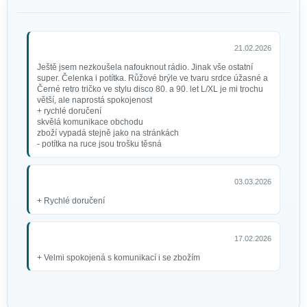
Certifikované tříměsíční
kontaktní čočky nedioptrické
Red Devil 84092041.M03
249 Kč
21.02.2026
Ještě jsem nezkoušela nafouknout rádio. Jinak vše ostatní
super. Čelenka i potítka. Růžové brýle ve tvaru srdce úžasné a
Černé retro tričko ve stylu disco 80. a 90. let L/XL je mi trochu
větší, ale naprostá spokojenost
+ rychlé doručení
skvělá komunikace obchodu
zboží vypadá stejně jako na stránkách
- potítka na ruce jsou trošku těsná
03.03.2026
+ Rychlé doručení
Dámská paruka čarodějnice
glam
429 Kč
17.02.2026
+ Velmi spokojená s komunikací i se zbožím