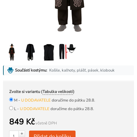
Košile, kalhoty, plášť, pásek, klobouk
Součástí kostýmu:
Zvolte si variantu (
Tabulka velikostí
)
M -
U DODAVATELE
doručíme do pátku 28.8.
L -
U DODAVATELE
doručíme do pátku 28.8.
849 Kč
včetně DPH
+
Přidat do košíku