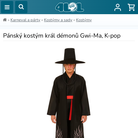
»
Karneval a párty
»
Kostýmy a sady
»
Kostýmy
Pánský kostým král démonů Gwi-Ma, K-pop