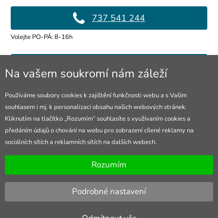
737 541 244
Volejte PO-PÁ: 8-16h
info@4lol.cz
Na vašem soukromí nám záleží
Rádi Vám poradíme a pomůžeme.
Používáme soubory cookies k zajištění funkčnosti webu a s Vaším
souhlasem i mj. k personalizaci obsahu našich webových stránek.
Prodejna Ostrava
Kliknutím na tlačítko „Rozumím“ souhlasíte s využívaním cookies a
předáním údajů o chování na webu pro zobrazení cílené reklamy na
28. října 250/285
sociálních sítích a reklamních sítích na dalších webech.
Otevřeno Po-Pá 8-16h
Rozumím
Podrobné nastavení