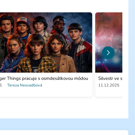
nger Things pracuje s osmdesátkovou módou
Silvestr ve stylu 
5
Tereza Nesvadbová
11.12.2025
Tere