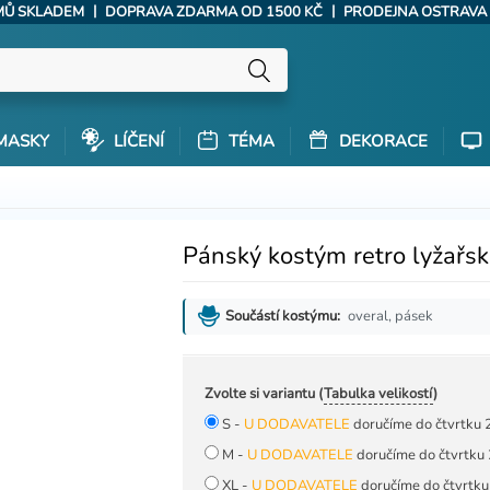
|
|
ÝMŮ SKLADEM
DOPRAVA ZDARMA OD 1500 KČ
PRODEJNA OSTRAVA
MASKY
LÍČENÍ
TÉMA
DEKORACE
Pánský kostým retro lyžařs
overal, pásek
Součástí kostýmu:
Zvolte si variantu (
Tabulka velikostí
)
S -
U DODAVATELE
doručíme do čtvrtku 
M -
U DODAVATELE
doručíme do čtvrtku 
XL -
U DODAVATELE
doručíme do čtvrtku