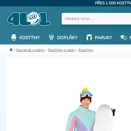
PŘES 1 000 KOST
KOSTÝMY
DOPLŇKY
PARUKY
»
Karneval a párty
»
Kostýmy a sady
»
Kostýmy