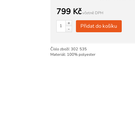
799 Kč
včetně DPH
+
Přidat do košíku
-
Číslo zboží:
302
535
Materiál: 100% polyester