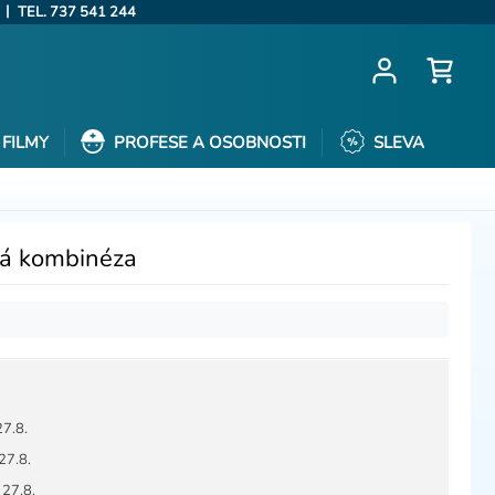
|
TEL. 737 541 244
FILMY
PROFESE A OSOBNOSTI
SLEVA
ká kombinéza
27.8.
27.8.
 27.8.