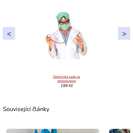
<
>
Doktorská sada se
stetoskopem
199 Kč
Související články