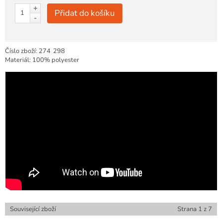
+
Přidat do košíku
-
Číslo zboží:
274
298
Materiál: 100% polyester
Související zboží
Strana
1
z
7