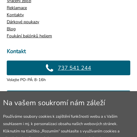
Vrácení zboží
zombie sestřička (rouška,
čepeček, záslepka)
89 Kč
Reklamace
Kontakty
Dárkové poukazy
Blog
Foukání balónků heliem
Kontakt
737 541 244
Volejte PO-PÁ: 8-16h
Lidská ruka na halloweenskou
info@4lol.cz
party,41cm
Na vašem soukromí nám záleží
339 Kč
Rádi Vám poradíme a pomůžeme.
Používáme soubory cookies k zajištění funkčnosti webu a s Vaším
souhlasem i mj. k personalizaci obsahu našich webových stránek.
Prodejna Ostrava
Kliknutím na tlačítko „Rozumím“ souhlasíte s využívaním cookies a