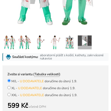
aboratorní plášť s košilí, kalhoty, zakrvácené
Součástí kostýmu:
rukavice
Zvolte si variantu (
Tabulka velikostí
)
M/L -
U DODAVATELE
doručíme do úterý 1.9.
XL -
U DODAVATELE
doručíme do úterý 1.9.
XXL -
U DODAVATELE
doručíme do úterý 1.9.
599 Kč
včetně DPH