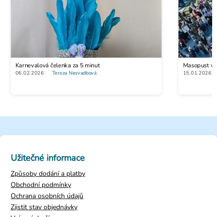
Stetoskop pro doktory
Karnevalová čelenka za 5 minut
Masopust vs. 
89 Kč
06.02.2026
Tereza Nesvadbová
15.01.2026
Užitečné informace
Způsoby dodání a platby
Obchodní podmínky
Ochrana osobních údajů
Zjistit stav objednávky
Dámská halloweenská sada