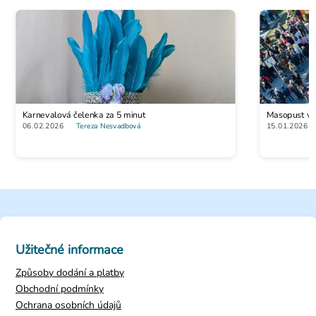
Stetoskop pro doktory
Karnevalová čelenka za 5 minut
Masopust vs. 
89 Kč
06.02.2026
Tereza Nesvadbová
15.01.2026
Užitečné informace
Způsoby dodání a platby
Obchodní podmínky
Ochrana osobních údajů