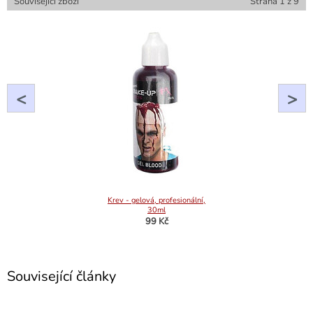
Související zboží
Strana
1
z
9
<
>
Krev - gelová, profesionální,
30ml
99 Kč
Související články