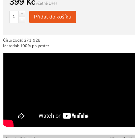
399 Kč
včetně DPH
+
Přidat do košíku
-
Číslo zboží:
271
928
Materiál: 100% polyester