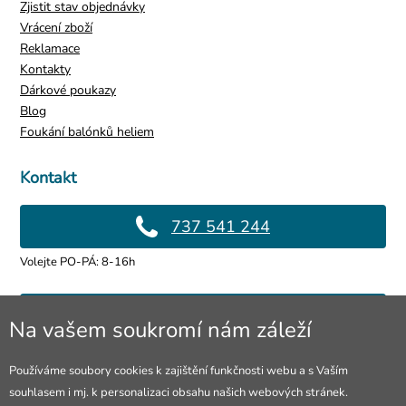
Zjistit stav objednávky
Dámské podkolenka krvavá
Vrácení zboží
sestříčka - Standardní
velikost (S-L)
119 Kč
Reklamace
Kontakty
Dárkové poukazy
Blog
Foukání balónků heliem
Kontakt
737 541 244
Volejte PO-PÁ: 8-16h
Krvavé rukavice, krátké
info@4lol.cz
59 Kč
Na vašem soukromí nám záleží
Rádi Vám poradíme a pomůžeme.
Používáme soubory cookies k zajištění funkčnosti webu a s Vaším
souhlasem i mj. k personalizaci obsahu našich webových stránek.
Prodejna Ostrava