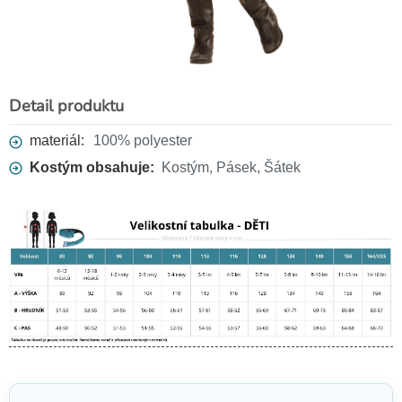
Pirátská šavle 70 cm
229 Kč
Detail produktu
materiál:
100% polyester
Kostým obsahuje:
Kostým, Pásek, Šátek
Zlaté mince
79 Kč