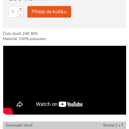
+
Přidat do košíku
-
Číslo zboží:
248
805
Materiál: 100% polyester
Související zboží
Strana
1
z
7