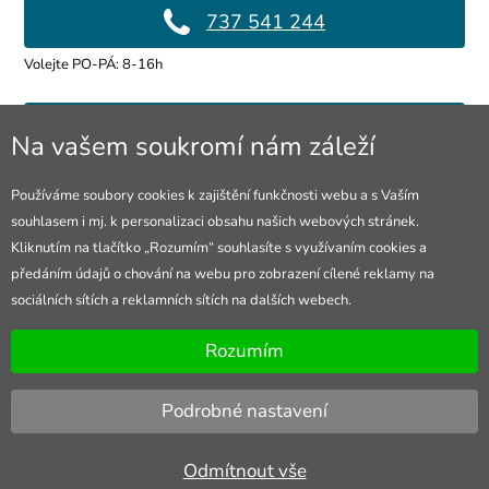
737 541 244
Volejte PO-PÁ: 8-16h
info@4lol.cz
Na vašem soukromí nám záleží
Rádi Vám poradíme a pomůžeme.
Používáme soubory cookies k zajištění funkčnosti webu a s Vaším
souhlasem i mj. k personalizaci obsahu našich webových stránek.
Prodejna Ostrava
Kliknutím na tlačítko „Rozumím“ souhlasíte s využívaním cookies a
předáním údajů o chování na webu pro zobrazení cílené reklamy na
28. října 250/285
sociálních sítích a reklamních sítích na dalších webech.
Otevřeno Po-Pá 8-16h
Rozumím
Podrobné nastavení
Odmítnout vše