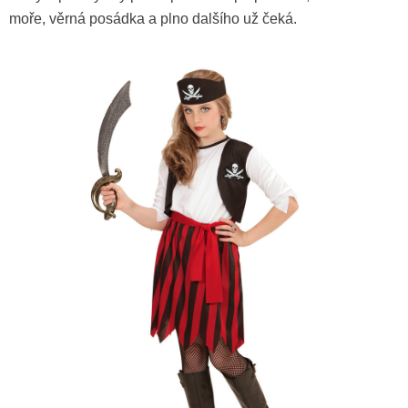
moře, věrná posádka a plno dalšího už čeká.
Pirátský měšec s mincemi
99 Kč