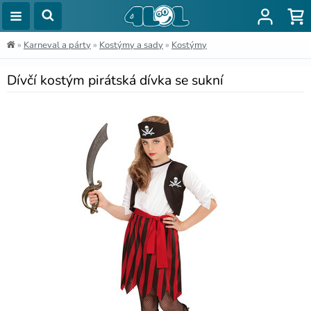
»
Karneval a párty
»
Kostýmy a sady
»
Kostýmy
Dívčí kostým pirátská dívka se sukní