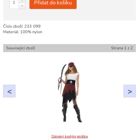
Přidat do košíku
-
Číslo zboží:
233
099
Materiál: 100% nylon
Související zboží
Strana
1
z
2
<
>
Dámský kostým pirátka