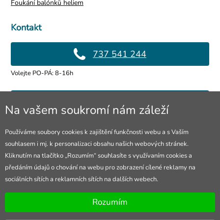
Foukání balónků heliem
Kontakt
737 541 244
Volejte PO-PÁ: 8-16h
info@4lol.cz
Na vašem soukromí nám záleží
Rádi Vám poradíme a pomůžeme.
Používáme soubory cookies k zajištění funkčnosti webu a s Vaším
souhlasem i mj. k personalizaci obsahu našich webových stránek.
Prodejna Ostrava
Kliknutím na tlačítko „Rozumím“ souhlasíte s využívaním cookies a
předáním údajů o chování na webu pro zobrazení cílené reklamy na
28. října 250/285
sociálních sítích a reklamních sítích na dalších webech.
Otevřeno Po-Pá 8-16h
Rozumím