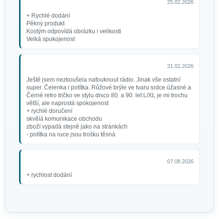
25.02.2026
+ Rychlé dodání
Pěkný produkt
Kostým odpovídá obrázku i velikosti
Velká spokojenost
21.02.2026
Ještě jsem nezkoušela nafouknout rádio. Jinak vše ostatní
super. Čelenka i potítka. Růžové brýle ve tvaru srdce úžasné a
Černé retro tričko ve stylu disco 80. a 90. let L/XL je mi trochu
větší, ale naprostá spokojenost
+ rychlé doručení
skvělá komunikace obchodu
zboží vypadá stejně jako na stránkách
- potítka na ruce jsou trošku těsná
07.08.2026
+ rychlost dodání