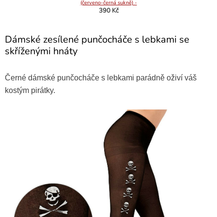
(červeno-černá sukně) -
Velikost S 36-38
390 Kč
Dámské zesílené punčocháče s lebkami se
skříženými hnáty
Černé dámské punčocháče s lebkami parádně oživí váš
kostým pirátky.
Dámský kostým pirátka s
šátkem - Vel S
399 Kč