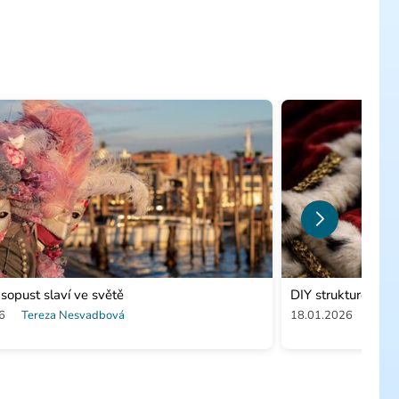
sopust slaví ve světě
DIY strukturovaná
6
Tereza Nesvadbová
18.01.2026
Tere