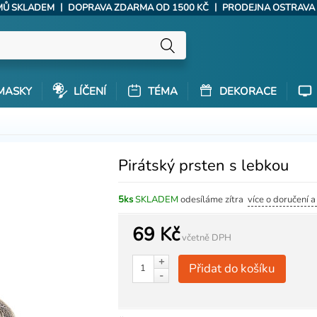
|
|
ÝMŮ SKLADEM
DOPRAVA ZDARMA OD 1500 KČ
PRODEJNA OSTRAVA
MASKY
LÍČENÍ
TÉMA
DEKORACE
Pirátský prsten s lebkou
5ks
SKLADEM
odesíláme zítra
více o doručení 
69 Kč
včetně DPH
+
Přidat do košíku
-