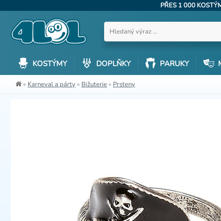
PŘES 1 000 KOST
KOSTÝMY
DOPLŇKY
PARUKY
»
Karneval a párty
»
Bižuterie
»
Prsteny