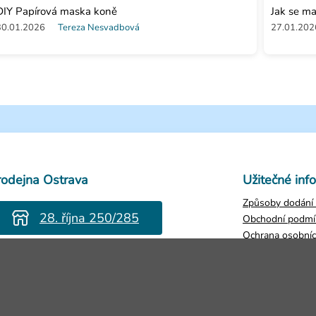
DIY Papírová maska koně
Jak se ma
30.01.2026
Tereza Nesvadbová
27.01.202
rodejna Ostrava
Užitečné inf
Způsoby dodání 
28. října 250/285
Obchodní podmí
Ochrana osobníc
evřeno Po-Pá 8-16h
Zjistit stav obje
Vrácení zboží
Reklamace
Kontakty