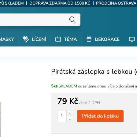
|
|
ÝMŮ SKLADEM
DOPRAVA ZDARMA OD 1500 KČ
PRODEJNA OSTRAVA
MASKY
LÍČENÍ
TÉMA
DEKORACE
Pirátská záslepka s lebkou 
5ks
SKLADEM
odesíláme dnes
více o doručení 
79 Kč
včetně DPH
+
Přidat do košíku
-