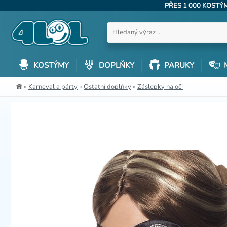
PŘES 1 000 KOST
KOSTÝMY
DOPLŇKY
PARUKY
»
Karneval a párty
»
Ostatní doplňky
»
Záslepky na oči