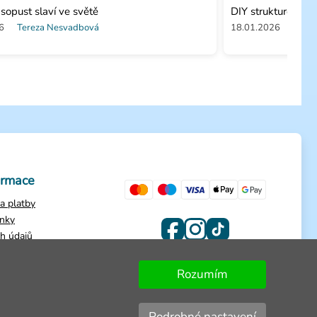
sopust slaví ve světě
DIY strukturovaná
6
Tereza Nesvadbová
18.01.2026
Tere
ormace
a platby
nky
h údajů
dnávky
Rozumím
Podrobné nastavení