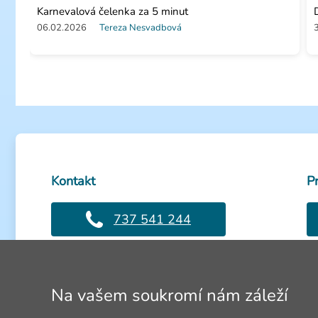
Karnevalová čelenka za 5 minut
06.02.2026
Tereza Nesvadbová
Kontakt
P
737 541 244
Volejte PO-PÁ: 8-16h
Ot
info@4lol.cz
Na vašem soukromí nám záleží
Rádi Vám poradíme a pomůžeme.