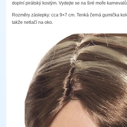
doplní pirátský kostým. Vydejte se na širé moře karneva
Rozměry záslepky: cca 9×7 cm. Tenká černá gumička kole
takže netlačí na oko.