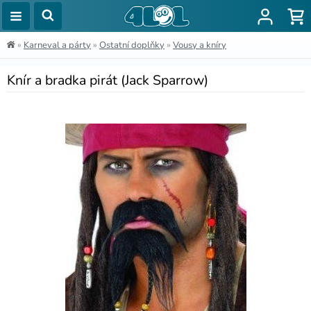
»
Karneval a párty
»
Ostatní doplňky
»
Vousy a kníry
Knír a bradka pirát (Jack Sparrow)