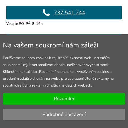
737 541 244
Volejte PO-PÁ: 8-16h
info@4lol.cz
Na vašem soukromí nám záleží
Rádi Vám poradíme a pomůžeme.
Používáme soubory cookies k zajištění funkčnosti webu a s Vaším
souhlasem i mj. k personalizaci obsahu našich webových stránek.
Prodejna Ostrava
Kliknutím na tlačítko „Rozumím“ souhlasíte s využívaním cookies a
předáním údajů o chování na webu pro zobrazení cílené reklamy na
28. října 250/285
sociálních sítích a reklamních sítích na dalších webech.
Otevřeno Po-Pá 8-16h
Rozumím
Podrobné nastavení