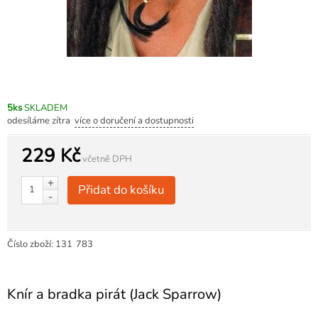
5ks
SKLADEM
odesíláme zítra
více o doručení a dostupnosti
229 Kč
včetně DPH
+
Přidat do košíku
-
Číslo zboží:
131
783
Knír a bradka pirát (Jack Sparrow)