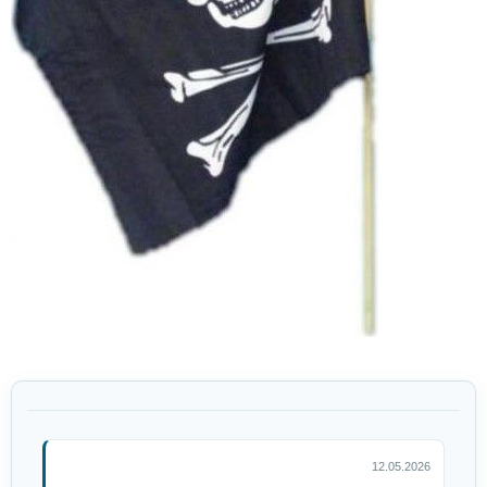
Pirátský set záslepka s
náušnicí
49 Kč
Pirátská pistole 30 cm
159 Kč
12.05.2026