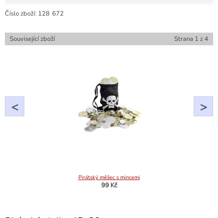
Číslo zboží:
128
672
Související zboží
Strana
1
z
4
<
>
Pirátský měšec s mincemi
99 Kč