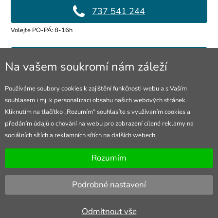
737 541 244
Volejte PO-PÁ: 8-16h
info@4lol.cz
Na vašem soukromí nám záleží
Rádi Vám poradíme a pomůžeme.
Používáme soubory cookies k zajištění funkčnosti webu a s Vaším
souhlasem i mj. k personalizaci obsahu našich webových stránek.
Prodejna Ostrava
Kliknutím na tlačítko „Rozumím“ souhlasíte s využívaním cookies a
předáním údajů o chování na webu pro zobrazení cílené reklamy na
28. října 250/285
sociálních sítích a reklamních sítích na dalších webech.
Otevřeno Po-Pá 8-16h
Rozumím
Podrobné nastavení
Odmítnout vše