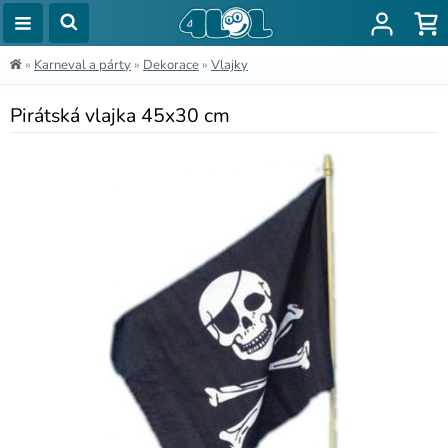
»
Karneval a párty
»
Dekorace
»
Vlajky
Pirátská vlajka 45x30 cm